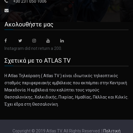
+30 231 050 1006
revelations b [...]
March 19, 2025
Ακολουθήστε μας
Pod of Dolphins Greets NASA Astronauts ...
The marine mammals swarmed around the recovery team
and capsule, welco [...]
Instagram did not return a 200.
Σχετικά με το ATLAS TV
March 19, 2025
U.S. Threatens to Cut Off M.T.A. Funds ...
Η Atlas Τηλεόραση ( Atlas TV ) είναι ιδιωτικός τηλεοπτικός
Sean Duffy, the U.S. transportation secretary, demanded a
σταθμός περιφερειακής εμβέλειας που εκπέμπει στην Κεντρική
long list of [...]
Μακεδονία. Η εμβέλειά του καλύπτει τους νομούς
Θεσσαλονίκης, Χαλκιδικής, Πιερίας, Ημαθίας, Πέλλας και Κιλκίς.
March 19, 2025
Έχει έδρα στη Θεσσαλονίκη.
Six Women Were Elected. So Why Were Th ...
In rural India, guarantees of equal representation on village
councils [...]
Copyright © 2019 Atlas TV. All Rights Reserved. |
Πολιτική