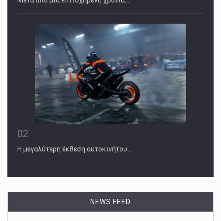
Μετά από μια επιτυχημένη χρονιά…
02
Η μεγαλύτερη έκθεση αυτοκινήτου…
March 19, 2025
Pam Bondi Calls Tesla Vandalism ‘Domes ...
The attorney general echoed remarks by President Trump,
as protesters [...]
NEWS FEED