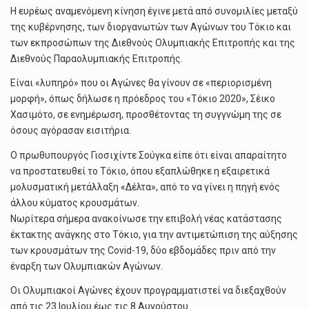
Η ευρέως αναμενόμενη κίνηση έγινε μετά από συνομιλίες μεταξύ
της κυβέρνησης, των διοργανωτών των Αγώνων του Τόκιο και
των εκπροσώπων της Διεθνούς Ολυμπιακής Επιτροπής και της
Διεθνούς Παραολυμπιακής Επιτροπής.
Είναι «λυπηρό» που οι Αγώνες θα γίνουν σε «περιορισμένη
μορφή», όπως δήλωσε η πρόεδρος του «Τόκιο 2020», Σέικο
Χασιμότο, σε ενημέρωση, προσθέτοντας τη συγγνώμη της σε
όσους αγόρασαν εισιτήρια.
Ο πρωθυπουργός Γιοσιχίντε Σούγκα είπε ότι είναι απαραίτητο
να προστατευθεί το Τόκιο, όπου εξαπλώθηκε η εξαιρετικά
μολυσματική μετάλλαξη «Δέλτα», από το να γίνει η πηγή ενός
άλλου κύματος κρουσμάτων.
Νωρίτερα σήμερα ανακοίνωσε την επιβολή νέας κατάστασης
έκτακτης ανάγκης στο Τόκιο, για την αντιμετώπιση της αύξησης
των κρουσμάτων της Covid-19, δύο εβδομάδες πριν από την
έναρξη των Ολυμπιακών Αγώνων.
Οι Ολυμπιακοί Αγώνες έχουν προγραμματιστεί να διεξαχθούν
από τις 23 Ιουλίου έως τις 8 Αυγούστου.