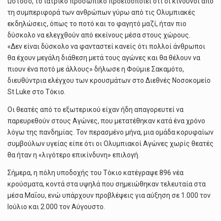
Ωστόσο, το ιατρικό προσωπικό προειδοποιεί ότι οι κίνδυνοι από
τη συμπεριφορά των ανθρώπων γύρω από τις Ολυμπιακές
εκδηλώσεις, όπως το ποτό και το φαγητό μαζί, ήταν πιο
δύσκολο να ελεγχθούν από εκείνους μέσα στους χώρους.
«Δεν είναι δύσκολο να φανταστεί κανείς ότι πολλοί άνθρωποι
θα έχουν μεγάλη διάθεση μετά τους αγώνες και θα θέλουν να
πιουν ένα ποτό με άλλους» δήλωσε η Φούμιε Σακαμότο,
διευθύντρια ελέγχου των κρουσμάτων στο Διεθνές Νοσοκομείο
St Luke στο Τόκιο.
Οι θεατές από το εξωτερικού είχαν ήδη απαγορευτεί να
παρευρεθούν στους Αγώνες, που μετατέθηκαν κατά ένα χρόνο
λόγω της πανδημίας. Τον περασμένο μήνα, μια ομάδα κορυφαίων
συμβούλων υγείας είπε ότι οι Ολυμπιακοί Αγώνες χωρίς θεατές
θα ήταν η «λιγότερο επικίνδυνη» επιλογή.
Σήμερα, η πόλη υποδοχής του Τόκιο κατέγραψε 896 νέα
κρούσματα, κοντά στα υψηλά που σημειώθηκαν τελευταία στα
μέσα Μαΐου, ενώ υπάρχουν προβλέψεις για αύξηση σε 1.000 τον
Ιούλιο και 2.000 τον Αύγουστο.