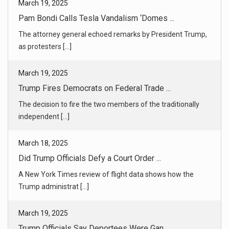
March 19, 2025
Trump Fires Democrats on Federal Trade ...
The decision to fire the two members of the traditionally
independent [...]
March 18, 2025
Did Trump Officials Defy a Court Order ...
A New York Times review of flight data shows how the
Trump administrat [...]
March 19, 2025
Trump Officials Say Deportees Were Gan ...
Families and immigration lawyers argue not all of the
deportees sent t [...]
March 18, 2025
Trump Administration Pushes Back Again ...