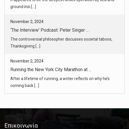
The controversial philosopher discusses societal taboos,
Thanksgiving [...]
November 2, 2024
Running the New York City Marathon at ...
After a lifetime of running, a writer reflects on why he’s
coming back [...]
November 2, 2024
NYC Marathon Guide 2024: The Route, St ...
Everything you need to know about Sunday’s five-borough
race. [...]
November 2, 2024
In Mexico, Archaeologists Spot a Maya ...
A city with temple pyramids not far from the road and a site
Επικοινωνία
with a Ma [...]