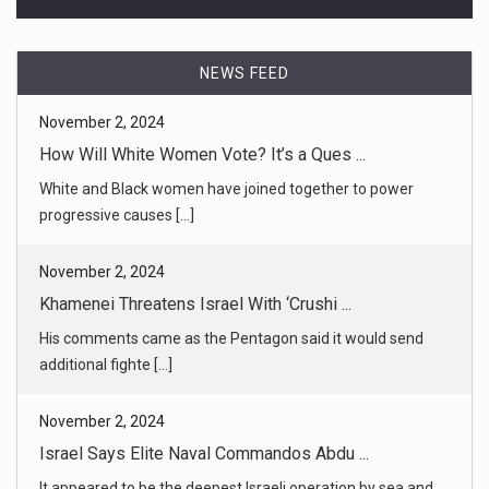
How Will White Women Vote? It’s a Ques ...
White and Black women have joined together to power
progressive causes [...]
NEWS FEED
November 2, 2024
Khamenei Threatens Israel With ‘Crushi ...
His comments came as the Pentagon said it would send
additional fighte [...]
November 2, 2024
Israel Says Elite Naval Commandos Abdu ...
It appeared to be the deepest Israeli operation by sea and
ground insi [...]
November 2, 2024
‘The Interview’ Podcast: Peter Singer ...