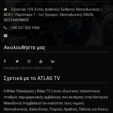
Εγνατίας 154, Εντός Διεθνούς Έκθεσης Θεσσαλονίκης (
October 31, 2024
ΔΕΘ ) - Περίπτερο 1 - 1ος Όροφος, Θεσσαλονίκη, 54636,
How Election Coverage Extends Beyond P ...
ΘΕΣΣΑΛΟΝΙΚΗΣ
Nearly every team at The Times has some hand in election
+30 231 050 1006
coverage. Jou [...]
November 2, 2024
Ακολουθήστε μας
Photographing Every President Since Re ...
Doug Mills reflects on nearly 40 years of taking photos of
presidents. [...]
Instagram did not return a 200.
Σχετικά με το ATLAS TV
November 2, 2024
Body of Tennessee Factory Worker Kille ...
Η Atlas Τηλεόραση ( Atlas TV ) είναι ιδιωτικός τηλεοπτικός
She is believed to be the last employee who was missing
σταθμός περιφερειακής εμβέλειας που εκπέμπει στην Κεντρική
after the plas [...]
Μακεδονία. Η εμβέλειά του καλύπτει τους νομούς
Θεσσαλονίκης, Χαλκιδικής, Πιερίας, Ημαθίας, Πέλλας και Κιλκίς.