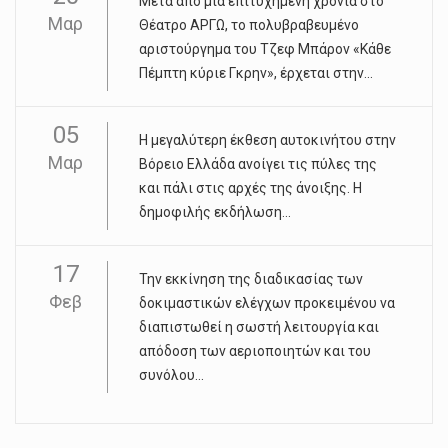
Μετά από μια επιτυχημένη χρονιά στο
Μαρ
Θέατρο ΑΡΓΩ, το πολυβραβευμένο
αριστούργημα του Τζεφ Μπάρον «Κάθε
Πέμπτη κύριε Γκρην», έρχεται στην...
05
Η μεγαλύτερη έκθεση αυτοκινήτου στην
Μαρ
Βόρειο Ελλάδα ανοίγει τις πύλες της
και πάλι στις αρχές της άνοιξης. Η
δημοφιλής εκδήλωση...
17
Την εκκίνηση της διαδικασίας των
Φεβ
δοκιμαστικών ελέγχων προκειμένου να
διαπιστωθεί η σωστή λειτουργία και
απόδοση των αεριοποιητών και του
συνόλου...