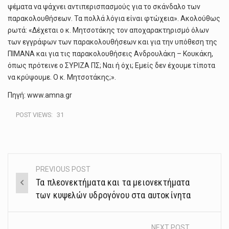
ψέματα να ψάχνει αντιπερισπασμούς για το σκάνδαλο των
παρακολουθήσεων. Τα πολλά λόγια είναι φτώχεια». Ακολούθως
ρωτά: «Δέχεται ο κ. Μητσοτάκης τον αποχαρακτηρισμό όλων
των εγγράφων των παρακολουθήσεων και για την υπόθεση της
ΠΙΜΑΝΑ και για τις παρακολουθήσεις Ανδρουλάκη – Κουκάκη,
όπως πρότεινε ο ΣΥΡΙΖΑ ΠΣ; Ναι ή όχι; Εμείς δεν έχουμε τίποτα
να κρύψουμε. Ο κ. Μητσοτάκης;».
Πηγή: www.amna.gr
POST VIEWS:
31
PREVIOUS POST
Post
Τα πλεονεκτήματα και τα μειονεκτήματα
navigation
των κυψελών υδρογόνου στα αυτοκίνητα
NEXT POST