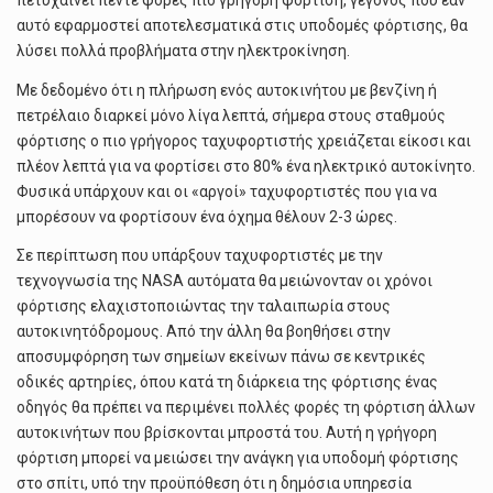
πετυχαίνει πέντε φορές πιο γρήγορη φόρτιση, γεγονός που εάν
αυτό εφαρμοστεί αποτελεσματικά στις υποδομές φόρτισης, θα
λύσει πολλά προβλήματα στην ηλεκτροκίνηση.
Με δεδομένο ότι η πλήρωση ενός αυτοκινήτου με βενζίνη ή
πετρέλαιο διαρκεί μόνο λίγα λεπτά, σήμερα στους σταθμούς
φόρτισης ο πιο γρήγορος ταχυφορτιστής χρειάζεται είκοσι και
πλέον λεπτά για να φορτίσει στο 80% ένα ηλεκτρικό αυτοκίνητο.
Φυσικά υπάρχουν και οι «αργοί» ταχυφορτιστές που για να
μπορέσουν να φορτίσουν ένα όχημα θέλουν 2-3 ώρες.
Σε περίπτωση που υπάρξουν ταχυφορτιστές με την
τεχνογνωσία της NASA αυτόματα θα μειώνονταν οι χρόνοι
φόρτισης ελαχιστοποιώντας την ταλαιπωρία στους
αυτοκινητόδρομους. Από την άλλη θα βοηθήσει στην
αποσυμφόρηση των σημείων εκείνων πάνω σε κεντρικές
οδικές αρτηρίες, όπου κατά τη διάρκεια της φόρτισης ένας
οδηγός θα πρέπει να περιμένει πολλές φορές τη φόρτιση άλλων
αυτοκινήτων που βρίσκονται μπροστά του. Αυτή η γρήγορη
φόρτιση μπορεί να μειώσει την ανάγκη για υποδομή φόρτισης
στο σπίτι, υπό την προϋπόθεση ότι η δημόσια υπηρεσία