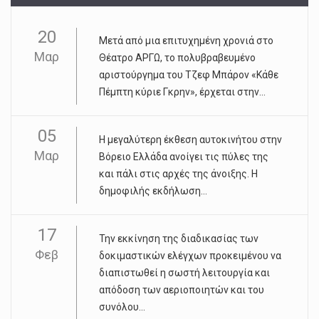
20
Μετά από μια επιτυχημένη χρονιά στο
Μαρ
Θέατρο ΑΡΓΩ, το πολυβραβευμένο
αριστούργημα του Τζεφ Μπάρον «Κάθε
Πέμπτη κύριε Γκρην», έρχεται στην...
05
Η μεγαλύτερη έκθεση αυτοκινήτου στην
Μαρ
Βόρειο Ελλάδα ανοίγει τις πύλες της
και πάλι στις αρχές της άνοιξης. Η
δημοφιλής εκδήλωση...
17
Την εκκίνηση της διαδικασίας των
Φεβ
δοκιμαστικών ελέγχων προκειμένου να
διαπιστωθεί η σωστή λειτουργία και
απόδοση των αεριοποιητών και του
συνόλου...