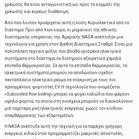
χρέωσης θα είναι ανταγωνιστική ως προς το κομμάτι της
χρέωσης και ευρέως διαθέσιμη.
Από πού λοιπόν προέρχεται αυτή η λύση; Κυριολεκτικά από το
διάστημα. Πριν από λίγο καιρό, οι μηχανικοί της εθνικής
διαστημικής υπηρεσίας της Αμερικής NASA ανέπτυξαν μια
τεχνολογία για χρήση στον Διεθνή Διαστημικό Σταθμό. Είναι μια
πολύπλοκη τεχνική ψύξης που βοηθά ορισμένα ηλεκτρικά
συστήματα στο διάστημα να διατηρούν εξαιρετικά χαμηλά
επίπεδα θερμοκρασίας. Σε αυτά τα επίπεδα θερμοκρασίας, τα
ηλεκτρικά συστήματα μπορούν να αποδώσουν σχεδόν
πενταπλάσιο ηλεκτρικό ρεύμα σε σύγκριση με τους πιο
προηγμένους φορτιστές EV. Η τεχνολογία που ονομάζεται
«Subcooled flow boiling» μπορεί να ψύχει καλώδια που φέρουν
υψηλά φορτία, τα οποία στη συνέχεια μπορούν να διευκολύνουν
μια ταχύτερη ροή ηλεκτρικής ενέργειας χωρίς τον κίνδυνο
υπερθέρμανσης των εξαρτημάτων.
Η NASA ανέπτυξε αυτή την τεχνική για να παρέχει γρήγορη
ενέργεια, ειδικά όταν προγραμματίζει μακρινές αποστολές,