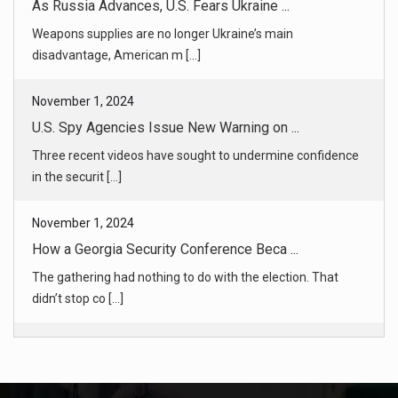
U.S. Spy Agencies Issue New Warning on ...
Three recent videos have sought to undermine confidence
in the securit [...]
November 1, 2024
How a Georgia Security Conference Beca ...
The gathering had nothing to do with the election. That
didn’t stop co [...]
November 1, 2024
Israel Strikes Near Lebanon’s Capital ...
The Biden administration sent envoys including the C.I.A.
director to [...]
November 1, 2024
Tommy Rath’s Father Faces Down His Son ...