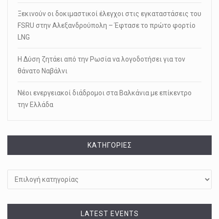
Ξεκινούν οι δοκιμαστικοί έλεγχοι στις εγκαταστάσεις του
FSRU στην Αλεξανδρούπολη – Έφτασε το πρώτο φορτίο
LNG
Η Δύση ζητάει από την Ρωσία να λογοδοτήσει για τον
θάνατο Ναβάλνι
Νέοι ενεργειακοί διάδρομοι στα Βαλκάνια με επίκεντρο
την Ελλάδα
KΑΤΗΓΟΡΊΕΣ
Kατηγορίες
LATEST EVENTS