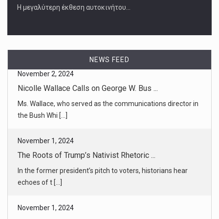
Η μεγαλύτερη έκθεση αυτοκινήτου…
NEWS FEED
November 1, 2024
The Roots of Trump’s Nativist Rhetoric ...
In the former president’s pitch to voters, historians hear
echoes of t [...]
November 1, 2024
As Russia Advances, U.S. Fears Ukraine ...
Weapons supplies are no longer Ukraine’s main
disadvantage, American m [...]
November 1, 2024