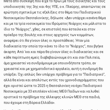
Μετά από σύσκεψη που είχε το πρωί με τους διοικητές και τους
υποδιοικητές της 3ης και 4ης ΥΠΕ, ο κ. Πλεύρης, απαντώντας σε
ερώτηση σχετικά με τις εξελίξεις στο θέμα του Παιδιατρικού
Νοσοκομείου Θεσσαλονίκης, δήλωσε: «Δεν υπάρχει κανένα θέμα
και με τα τρία νοσοκομεία του Ιδρύματος Νιάρχος και μάλιστα το
ίδιο το “Νιάρχος”, χθες, σε επιστολή που έστειλε και στον
πρόεδρο της Βουλής και στους αρχηγούς των κομμάτων,
αναφέρει ότι θα γίνουν όλες οι προσπάθειες. Ήταν μία
διαδικασία την οποία την κάνει το ίδιο το “Νιάρχος”, που βγήκε
άκαρπη. Από ‘κει και πέρα θα γίνουν όλες οι διαδικασίες και σε
κάθε περίπτωση εμείς διαβεβαιώνουμε ότι και σαν Πολιτεία,
άμα χρειαστεί να συνδράμουμε με οποιονδήποτε τρόπο, αν
χρειαστεί και με χρηματοδοτικό εργαλείο, αυτή η συνδρομή θα
υπάρξει. Όχι απλώς δεν υπάρχει πρόβλημα για το “Παιδιατρικό”,
αλλά θα είναι και απολύτως εντός του χρονοδιαγράμματος που
έχει οριστεί ώστε το 2025 η Θεσσαλονίκη να έχει Παιδιατρικό
Νοσοκομείο με 33 επιπλέον κλίνες ΜΕΘ Παίδων και να λυθεί
οριστικά το πρόβλημα της έλλειψης κλινών ΜΕΘ στα παιδιά,
που έχουμε στη Βόρεια Ελλάδα».