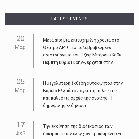
LATEST EVENTS
20
Μετά από μια επιτυχημένη χρονιά στο
Μαρ
Θέατρο ΑΡΓΩ, το πολυβραβευμένο
αριστούργημα του Τζεφ Μπάρον «Κάθε
Πέμπτη κύριε Γκρην», έρχεται στην...
05
Η μεγαλύτερη έκθεση αυτοκινήτου στην
Μαρ
Βόρειο Ελλάδα ανοίγει τις πύλες της
και πάλι στις αρχές της άνοιξης. Η
δημοφιλής εκδήλωση...
17
Την εκκίνηση της διαδικασίας των
Φεβ
δοκιμαστικών ελέγχων προκειμένου να