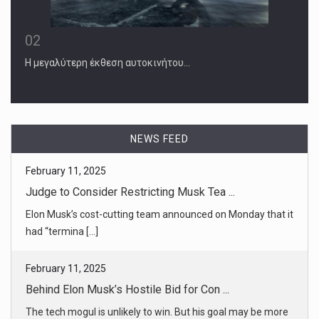
02
Η μεγαλύτερη έκθεση αυτοκινήτου…
NEWS FEED
February 11, 2025
Behind Elon Musk’s Hostile Bid for Con ...
The tech mogul is unlikely to win. But his goal may be more
about maki [...]
February 11, 2025
Netanyahu Says Fighting in Gaza Will R ...
Prime Minister Benjamin Netanyahu of Israel said the