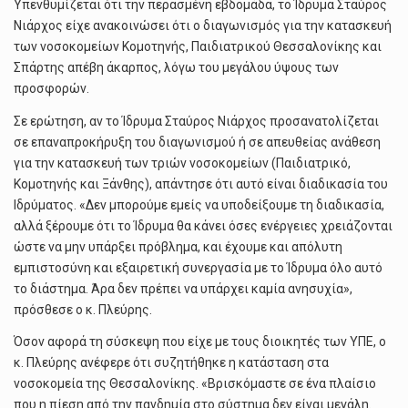
Υπενθυμίζεται ότι την περασμένη εβδομάδα, το Ίδρυμα Σταύρος
Νιάρχος είχε ανακοινώσει ότι ο διαγωνισμός για την κατασκευή
των νοσοκομείων Κομοτηνής, Παιδιατρικού Θεσσαλονίκης και
Σπάρτης απέβη άκαρπος, λόγω του μεγάλου ύψους των
προσφορών.
Σε ερώτηση, αν το Ίδρυμα Σταύρος Νιάρχος προσανατολίζεται
σε επαναπροκήρυξη του διαγωνισμού ή σε απευθείας ανάθεση
για την κατασκευή των τριών νοσοκομείων (Παιδιατρικό,
Κομοτηνής και Ξάνθης), απάντησε ότι αυτό είναι διαδικασία του
Ιδρύματος. «Δεν μπορούμε εμείς να υποδείξουμε τη διαδικασία,
αλλά ξέρουμε ότι το Ίδρυμα θα κάνει όσες ενέργειες χρειάζονται
ώστε να μην υπάρξει πρόβλημα, και έχουμε και απόλυτη
εμπιστοσύνη και εξαιρετική συνεργασία με το Ίδρυμα όλο αυτό
το διάστημα. Άρα δεν πρέπει να υπάρχει καμία ανησυχία»,
πρόσθεσε ο κ. Πλεύρης.
Όσον αφορά τη σύσκεψη που είχε με τους διοικητές των ΥΠΕ, ο
κ. Πλεύρης ανέφερε ότι συζητήθηκε η κατάσταση στα
νοσοκομεία της Θεσσαλονίκης. «Βρισκόμαστε σε ένα πλαίσιο
που η πίεση από την πανδημία στο σύστημα δεν είναι μεγάλη.