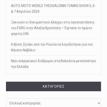
AUTO-MOTO WORLD THESSALONIKI TUNING SHOW 5, 6
& 7 Απριλίου 2024
Ξεκινούν οι δοκιμαστικοί έλεγχοι στις εγκαταστάσεις
του FSRU στην Αλεξανδρούπολη – Έφτασε το πρώτο
φορτίο LNG
Η Δύση ζητάει από την Ρωσία να λογοδοτήσει για τον
θάνατο Ναβάλνι
Νέοι ενεργειακοί διάδρομοι στα Βαλκάνια με επίκεντρο
την Ελλάδα
KΑΤΗΓΟΡΊΕΣ
Kατηγορίες