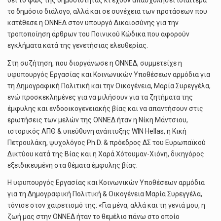
δει το φως της δημοσιότητας κι έχουν απασχολήσει ιδιαίτερα
το δημόσιο διάλογο, αλλά και σε συνέχεια των προτάσεων που
κατέθεσε η ΟΝΝΕΔ στον υπουργό Δικαιοσύνης για την
τροποποίηση άρθρων του Ποινικού Κώδικα που αφορούν
εγκλήματα κατά της γενετήσιας ελευθερίας.
Στη συζήτηση, που διοργάνωσε η ΟΝΝΕΔ, συμμετείχε η
υφυπουργός Εργασίας και Κοινωνικών Υποθέσεων αρμόδια για
τη Δημογραφική Πολιτική και την Οικογένεια, Μαρία Συρεγγέλα,
ενώ προσκεκλημένες για να μιλήσουν για τα ζητήματα της
έμφυλης και ενδοοικογενειακής βίας και να απαντήσουν στις
ερωτήσεις των μελών της ΟΝΝΕΔ ήταν η Νίκη Μάντσιου,
ιστορικός ΑΠΘ & υπεύθυνη ανάπτυξης WIN Hellas, η Κική
Πετρουλάκη, ψυχολόγος Ph.D. & πρόεδρος ΔΣ του Ευρωπαϊκού
Δικτύου κατά της Βίας και η Χαρά Χότουμαν-Χιόνη, δικηγόρος
εξειδικευμένη στα θέματα έμφυλης βίας.
Η υφυπουργός Εργασίας και Κοινωνικών Υποθέσεων αρμόδια
για τη Δημογραφική Πολιτική & Οικογένεια Μαρία Συρεγγέλα,
τόνισε στον χαιρετισμό της: «Για μένα, αλλά και τη γενιά μου, η
ζωή μας στην ΟΝΝΕΔ ήταν το θεμέλιο πάνω στο οποίο