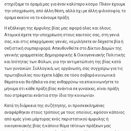
στηρίξαμε το όραμά μας για έναν καλύτερο κόσμο. Πλέον έχουμε
την υποχρέωση, από άλλη θέση, αλλά όχι με άλλη φιλοσοφία, το
όραμα εκείνο να το κάνουμε πράξη.
Η εξάλειψη της έμφυλης βίας μας αφορά όλες και όλους.
Ατομικά έχετε την υποχρέωση στους εαυτούς σας, στη γενιά
σας, και στις επερχόμενες γενιές, να μιλήσετε αν δέχεστε βία ή
σεξιστική συμπεριφορά. Απευθυνθείτε στο Δίκτυο Δομών της
γενικής γραμματείας Δημογραφικής & Οικογενειακής Πολιτικής
και Ισότητας των Φύλων, για την αντιμετώπιση της βίας κατά
των γυναικών. Συλλογικά, ως οργάνωση, σας συγχαίρω για τις
πρωτοβουλίες που έχετε λάβει σε τόσο σοβαρά κοινωνικά
θέματα και θα ήθελα να σας ενθαρρύνω να επικοινωνήστε το
μήνυμα ότι κάθε πράξη βίας ενάντια σε γυναίκες, είναι πράξη
που στρέφεται ενάντια στην ίδια την κοινωνία».
Κατά τη διάρκεια της συζήτησης, οι προσκεκλημένες
αναφέρθηκαν στους τρόπους με τους οποίους, εφόσον κάποιος
από εμάς γίνει μάρτυρας ενός περιστατικού έμφυλης ή
οικογενειακής βίας ή κάποιο θύμα τέτοιων πράξεων μας