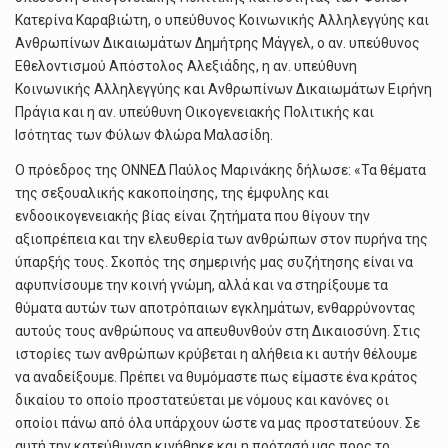
Κατερίνα Καραβιώτη, ο υπεύθυνος Κοινωνικής Αλληλεγγύης και
Ανθρωπίνων Δικαιωμάτων Δημήτρης Μάγγελ, ο αν. υπεύθυνος
Εθελοντισμού Απόστολος Αλεξιάδης, η αν. υπεύθυνη
Κοινωνικής Αλληλεγγύης και Ανθρωπίνων Δικαιωμάτων Ειρήνη
Πράγια και η αν. υπεύθυνη Οικογενειακής Πολιτικής και
Ισότητας των Φύλων Φλώρα Μαλασίδη.
Ο πρόεδρος της ΟΝΝΕΔ Παύλος Μαρινάκης δήλωσε: «Τα θέματα
της σεξουαλικής κακοποίησης, της έμφυλης και
ενδοοικογενειακής βίας είναι ζητήματα που θίγουν την
αξιοπρέπεια και την ελευθερία των ανθρώπων στον πυρήνα της
ύπαρξής τους. Σκοπός της σημερινής μας συζήτησης είναι να
αφυπνίσουμε την κοινή γνώμη, αλλά και να στηρίξουμε τα
θύματα αυτών των αποτρόπαιων εγκλημάτων, ενθαρρύνοντας
αυτούς τους ανθρώπους να απευθυνθούν στη Δικαιοσύνη. Στις
ιστορίες των ανθρώπων κρύβεται η αλήθεια κι αυτήν θέλουμε
να αναδείξουμε. Πρέπει να θυμόμαστε πως είμαστε ένα κράτος
δικαίου το οποίο προστατεύεται με νόμους και κανόνες οι
οποίοι πάνω από όλα υπάρχουν ώστε να μας προστατεύουν. Σε
αυτή την κατεύθυνση κινήθηκε και η πρότασή μας προς το