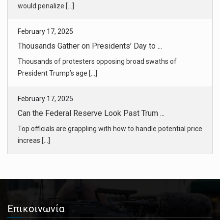
would penalize [...]
February 17, 2025
Thousands Gather on Presidents’ Day to ...
Thousands of protesters opposing broad swaths of
President Trump’s age [...]
February 17, 2025
Can the Federal Reserve Look Past Trum ...
Top officials are grappling with how to handle potential price
increas [...]
February 17, 2025
European Leaders Meet to Discuss Ukrai ...
The hastily called gathering was part of a flurry of
Επικοινωνία
diplomacy expecte [...]