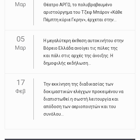
Μαρ
Θέατρο ΑΡΓΩ, το πολυβραβευμένο
αριστούργημα του Τζεφ Μπάρον «Κάθε
Πέμπτη κύριε Γκρην», έρχεται στην...
05
Η μεγαλύτερη έκθεση αυτοκινήτου στην
Μαρ
Βόρειο Ελλάδα ανοίγει τις πύλες της
και πάλι στις αρχές της άνοιξης. Η
δημοφιλής εκδήλωση...
17
Την εκκίνηση της διαδικασίας των
Φεβ
δοκιμαστικών ελέγχων προκειμένου να
διαπιστωθεί η σωστή λειτουργία και
απόδοση των αεριοποιητών και του
συνόλου...