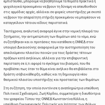
εμπιστευθεί, μπορούμε να βοηθήσουμε τα θύματα πρακτικά ή
ψυχολογικά προκειμένου να βρουν τη δύναμη να απευθυνθούν
στις αρμόδιες αρχές, αλλά και σε φορείς υποστήριξης με σκοπό
να βρουν την απαραίτητη στήριξη προκειμένου να μπορέσουν να
καταγγείλουν τέτοιου είδους περιστατικά.
Ταυτόχρονα, αναλυτική αναφορά έγινε στην νομική πλευρά του
ζητήματος, την αντιμετώπιση των θυμάτων από το νόμο, ενώ
συζητήθηκαν και οι προτάσεις που κατέθεσε η ΟΝΝΕΔ στον
υπουργό Δικαιοσύνης αναφορικά με την αυστηροποίηση του
απειλούμενου πλαισίου ποινών για τους δράστες τέτοιων
πράξεων κατά ανηλίκων, αλλά και για την επιβαρυντική
περίσταση σε ό,τι αφορά το έγκλημα του βιασμού, που θα
προβλέπει πως όταν το θύμα είναι ανήλικο θα επιβάλλεται στο
δράστη ισόβια κάθειρξη, καθώς και τη δημιουργία νέου
θεσμικού πλαισίου υποστήριξης και προστασίας των θυμάτων.
Στη συζήτηση, την οποία συντόνισε η αναπληρώτρια υπεύθυνη
Πολιτικού Σχεδιασμού, Ζωή Κόρδου, συμμετείχαν η διευθύντρια
του γραφείου Τύπου της ΟΝΝΕΔ Κωνσταντίνα Κόλλια, η
υπεύθυνη Οικογενειακής Πολιτικής και Ισότητας των Φύλων