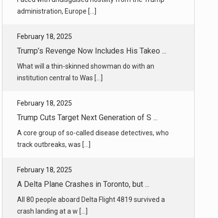
Trump’s Revenge Now Includes His Takeo ...
What will a thin-skinned showman do with an
institution central to Was [...]
February 18, 2025
Trump Cuts Target Next Generation of S ...
A core group of so-called disease detectives, who
track outbreaks, was [...]
February 18, 2025
A Delta Plane Crashes in Toronto, but ...
All 80 people aboard Delta Flight 4819 survived a
crash landing at a w [...]
February 18, 2025
Hochul Meeting on Eric Adams’s Future ...
With four key deputy mayors saying they planned to