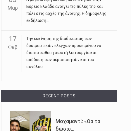
Βόρειο Ελλάδα ανοίγει τις πύλες της και
Μαρ
πάλι στις αρχές της άνοιξης. Η δημοφιλής
εκδήλωση...
17
Την εκκίνηση της διαδικασίας των
δοκιμαστικών ελέγχων προκειμένου να
Φεβ
διαπιστωθεί η σωστή λειτουργία και
απόδοση των αεριοποιητών και του
συνόλου...
RECENT POSTS
Μοχαμαντί: «Θα τα
δώσω...