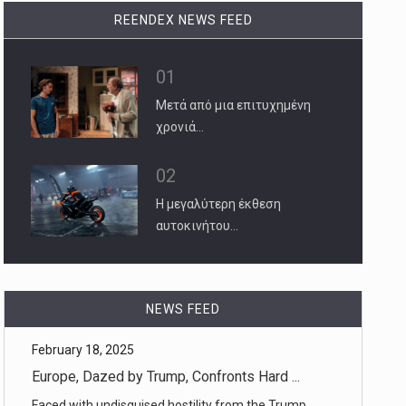
REENDEX NEWS FEED
01
Μετά από μια επιτυχημένη
χρονιά…
02
Η μεγαλύτερη έκθεση
αυτοκινήτου…
February 18, 2025
Europe, Dazed by Trump, Confronts Hard ...
NEWS FEED
Faced with undisguised hostility from the Trump
administration, Europe [...]
February 18, 2025