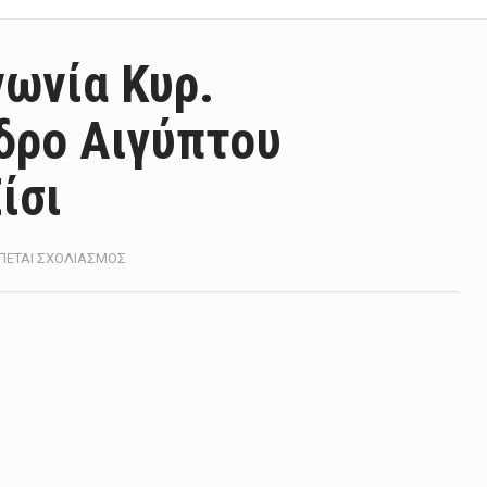
ωνία Κυρ.
δρο Αιγύπτου
ίσι
ΣΤΟ
ΈΠΕΤΑΙ ΣΧΟΛΙΑΣΜΌΣ
ΤΗΛΕΦΩΝΙΚΉ
ΕΠΙΚΟΙΝΩΝΊΑ
ΚΥΡ.
ΜΗΤΣΟΤΆΚΗ
ΜΕ
ΠΡΌΕΔΡΟ
ΑΙΓΎΠΤΟΥ
ΑΜΠΝΤΈΛ
ΦΑΤΆΧ
ΑΛ