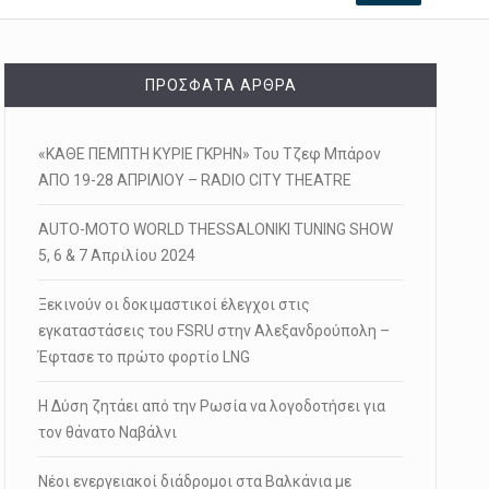
ΠΡΌΣΦΑΤΑ ΆΡΘΡΑ
«ΚΑΘΕ ΠΕΜΠΤΗ ΚΥΡΙΕ ΓΚΡΗΝ» Του Τζεφ Μπάρον
ΑΠΟ 19-28 ΑΠΡΙΛΙΟΥ – RADIO CITY THEATRE
AUTO-MOTO WORLD THESSALONIKI TUNING SHOW
5, 6 & 7 Απριλίου 2024
Ξεκινούν οι δοκιμαστικοί έλεγχοι στις
εγκαταστάσεις του FSRU στην Αλεξανδρούπολη –
Έφτασε το πρώτο φορτίο LNG
Η Δύση ζητάει από την Ρωσία να λογοδοτήσει για
τον θάνατο Ναβάλνι
Νέοι ενεργειακοί διάδρομοι στα Βαλκάνια με