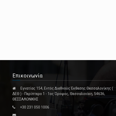
Επικοινωνία
Εγνατίας 154, Εντός Διεθνούς Έκθεσης Θεσσαλονίκης (
ΔΕΘ ) - Περίπτερο 1 - 1ος Όροφος, Θεσσαλονίκη, 54636,
ΘΕΣΣΑΛΟΝΙΚΗΣ
+30 231 050 1006