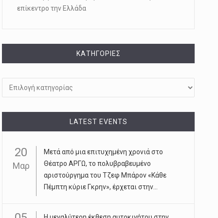
επίκεντρο την Ελλάδα
KΑΤΗΓΟΡΊΕΣ
Kατηγορίες
LATEST EVENTS
20
Μετά από μια επιτυχημένη χρονιά στο
Θέατρο ΑΡΓΩ, το πολυβραβευμένο
Μαρ
αριστούργημα του Τζεφ Μπάρον «Κάθε
Πέμπτη κύριε Γκρην», έρχεται στην...
05
Η μεγαλύτερη έκθεση αυτοκινήτου στην