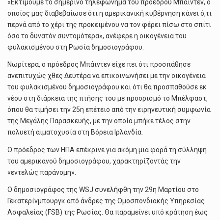
«Εκτιμούμε το σημερινό τηλεφώνημα του προέδρου Μπάιντεν, ο
οποίος μας διαβεβαίωσε ότι η αμερικανική κυβέρνηση κάνει ό,τι
περνά από το χέρι της προκειμένου να τον φέρει πίσω στο σπίτι
όσο το δυνατόν συντομότερα», ανέφερε η οικογένεια του
φυλακισμένου στη Ρωσία δημοσιογράφου.
Νωρίτερα, ο πρόεδρος Μπάιντεν είχε πει ότι προσπάθησε
ανεπιτυχώς χθες Δευτέρα να επικοινωνήσει με την οικογένεια
του φυλακισμένου δημοσιογράφου και ότι θα προσπαθούσε εκ
νέου στη διάρκεια της πτήσης του με προορισμό το Μπέλφαστ,
όπου θα τιμήσει την 25η επέτειο από την ειρηνευτική συμφωνία
της Μεγάλης Παρασκευής, με την οποία μπήκε τέλος στην
πολυετή αιματοχυσία στη Βόρεια Ιρλανδία.
Ο πρόεδρος των ΗΠΑ επέκρινε για ακόμη μια φορά τη σύλληψη
του αμερικανού δημοσιογράφου, χαρακτηρίζοντάς την
«εντελώς παράνομη».
Ο δημοσιογράφος της WSJ συνελήφθη την 29η Μαρτίου στο
Γεκατερίνμπουργκ από άνδρες της Ομοσπονδιακής Υπηρεσίας
Ασφαλείας (FSB) της Ρωσίας. Θα παραμείνει υπό κράτηση έως