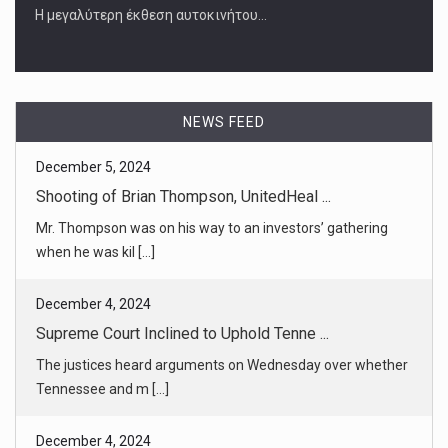
Η μεγαλύτερη έκθεση αυτοκινήτου…
December 5, 2024
Shooting of Brian Thompson, UnitedHeal ...
Mr. Thompson was on his way to an investors’ gathering
when he was kil [...]
NEWS FEED
December 4, 2024
Supreme Court Inclined to Uphold Tenne ...
The justices heard arguments on Wednesday over whether
Tennessee and m [...]
December 4, 2024
Outside the Supreme Court, America’s c ...
[...]
December 4, 2024
Nadler to Relinquish Democrats’ Top Ju ...