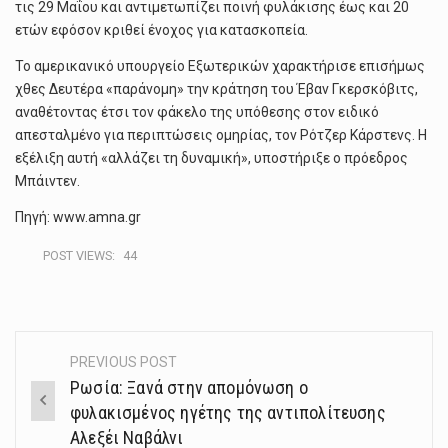
τις 29 Μαΐου και αντιμετωπίζει ποινή φυλάκισης έως και 20
ετών εφόσον κριθεί ένοχος για κατασκοπεία.
Το αμερικανικό υπουργείο Εξωτερικών χαρακτήρισε επισήμως
χθες Δευτέρα «παράνομη» την κράτηση του Έβαν Γκερσκόβιτς,
αναθέτοντας έτσι τον φάκελο της υπόθεσης στον ειδικό
απεσταλμένο για περιπτώσεις ομηρίας, τον Ρότζερ Κάρστενς. Η
εξέλιξη αυτή «αλλάζει τη δυναμική», υποστήριξε ο πρόεδρος
Μπάιντεν.
Πηγή: www.amna.gr
POST VIEWS:
44
PREVIOUS POST
Post
Ρωσία: Ξανά στην απομόνωση ο
navigation
φυλακισμένος ηγέτης της αντιπολίτευσης
Αλεξέι Ναβάλνι