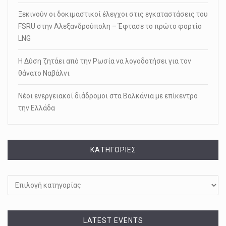
Ξεκινούν οι δοκιμαστικοί έλεγχοι στις εγκαταστάσεις του
FSRU στην Αλεξανδρούπολη – Έφτασε το πρώτο φορτίο
LNG
Η Δύση ζητάει από την Ρωσία να λογοδοτήσει για τον
θάνατο Ναβάλνι
Νέοι ενεργειακοί διάδρομοι στα Βαλκάνια με επίκεντρο
την Ελλάδα
KΑΤΗΓΟΡΊΕΣ
Kατηγορίες
LATEST EVENTS