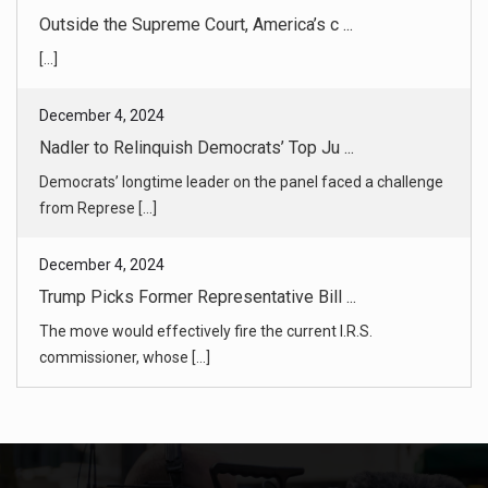
Democrats’ longtime leader on the panel faced a challenge
from Represe [...]
December 4, 2024
Trump Picks Former Representative Bill ...
The move would effectively fire the current I.R.S.
commissioner, whose [...]
December 4, 2024
Pardon Backlash Reflects Fraught Break ...
The criticism of the president’s pardon of his son from
within his own [...]
December 4, 2024
France’s Prime Minister Michel Barnier ...
Prime Minister Michel Barnier will most likely remain as a