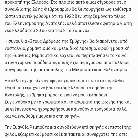
προκοπή της Ελλάδας. Στο πλαίσιο αυτό είμαι σίγουρος ότι η
συναυλία της 26 ης Φεβρουαρίου θα λειτουργήσει ως ερέθισμα
ώστε να αντιληφθούμε ότι το 1922 δεν υπήρξε μόνο το τέλος
του Ελληνισμού της Ανατολής, αλλά αποτέλεσε αφετηρία για τη
νέα Ελλάδα του 20 ου και του 21 ου αιώνα».
Η συναυλία «Στους Δρόμους της Σμύρνης» θα διακρίνεται από
νοσταλγία, ρομαντισμό και μελωδικό λυρισμό, αφού η μουσική
της Ευανθίας Ρεμπούτσικα έρχεται να περιπλανήσει το κοινό
στον «χαμένο παράδεισο», όπως έχει περιγραφεί από πολλούς
συγγραφείς, της μητρόπολης του Μικρασιατικού Ελληνισμού.
Η καλλιτέχνης είχε αναφέρει χαρακτηριστικά στο παρελθόν:
«Εκεί που έψαχνα να βρω εκτός Ελλάδος το αηδόνι της
Ανατολής, το βρήκα μπροστά μου να μου κελαηδάει.
Συγκινήθηκα με τα χρώματα και τα αρώματα της φωνής της και
με ενέπνευσε να ηχογραφήσουμε καινούργια τραγούδια αλλά
και να ενωθούμε μουσικά στη σκηνή».
Την Ευανθία Ρεμπούτσικα συνοδεύουν επί σκηνής οι πιστοί της
φίλοι, εξαιρετικοί μουσικοί και τακτικοί συνεργάτες της στις