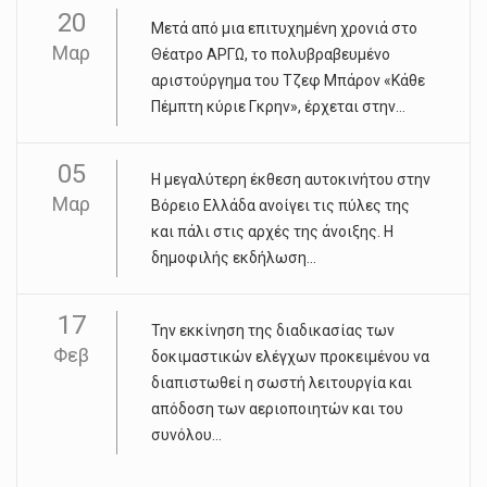
20
Μετά από μια επιτυχημένη χρονιά στο
Μαρ
Θέατρο ΑΡΓΩ, το πολυβραβευμένο
αριστούργημα του Τζεφ Μπάρον «Κάθε
Πέμπτη κύριε Γκρην», έρχεται στην...
05
Η μεγαλύτερη έκθεση αυτοκινήτου στην
Μαρ
Βόρειο Ελλάδα ανοίγει τις πύλες της
και πάλι στις αρχές της άνοιξης. Η
δημοφιλής εκδήλωση...
17
Την εκκίνηση της διαδικασίας των
Φεβ
δοκιμαστικών ελέγχων προκειμένου να
διαπιστωθεί η σωστή λειτουργία και
απόδοση των αεριοποιητών και του
συνόλου...