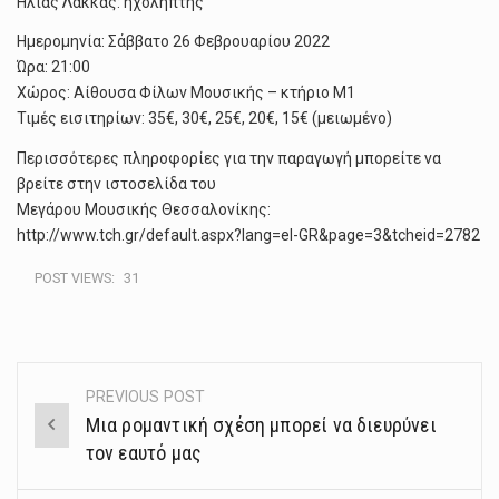
Ηλίας Λάκκας: ηχολήπτης
Ημερομηνία: Σάββατο 26 Φεβρουαρίου 2022
Ώρα: 21:00
Χώρος: Αίθουσα Φίλων Μουσικής – κτήριο Μ1
Τιμές εισιτηρίων: 35€, 30€, 25€, 20€, 15€ (μειωμένο)
Περισσότερες πληροφορίες για την παραγωγή μπορείτε να
βρείτε στην ιστοσελίδα του
Μεγάρου Μουσικής Θεσσαλονίκης:
http://www.tch.gr/default.aspx?lang=el-GR&page=3&tcheid=2782
POST VIEWS:
31
PREVIOUS POST
Post
Μια ρομαντική σχέση μπορεί να διευρύνει
navigation
τον εαυτό μας