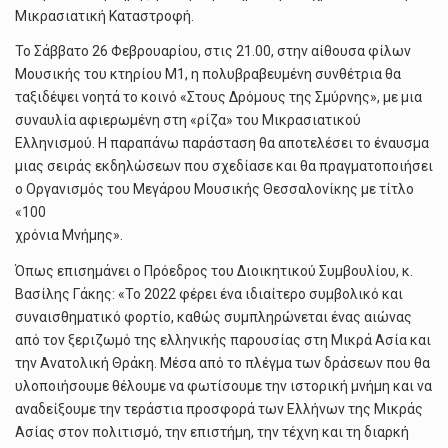
Μικρασιατική Καταστροφή.
Το Σάββατο 26 Φεβρουαρίου, στις 21.00, στην αίθουσα φίλων
Μουσικής του κτηρίου Μ1, η πολυβραβευμένη συνθέτρια θα
ταξιδέψει νοητά το κοινό «Στους Δρόμους της Σμύρνης», με μια
συναυλία αφιερωμένη στη «ρίζα» του Μικρασιατικού
Ελληνισμού. Η παραπάνω παράσταση θα αποτελέσει το έναυσμα
μιας σειράς εκδηλώσεων που σχεδίασε και θα πραγματοποιήσει
ο Οργανισμός του Μεγάρου Μουσικής Θεσσαλονίκης με τίτλο
«100
χρόνια Μνήμης».
Όπως επισημάνει ο Πρόεδρος του Διοικητικού Συμβουλίου, κ.
Βασίλης Γάκης: «Το 2022 φέρει ένα ιδιαίτερο συμβολικό και
συναισθηματικό φορτίο, καθώς συμπληρώνεται ένας αιώνας
από τον ξεριζωμό της ελληνικής παρουσίας στη Μικρά Ασία και
την Ανατολική Θράκη. Μέσα από το πλέγμα των δράσεων που θα
υλοποιήσουμε θέλουμε να φωτίσουμε την ιστορική μνήμη και να
αναδείξουμε την τεράστια προσφορά των Ελλήνων της Μικράς
Ασίας στον πολιτισμό, την επιστήμη, την τέχνη και τη διαρκή