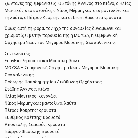
ζωντανές της εμφανίσεις. Ο Στάθης Άννινος στο πιάνο, ο Ηλίας
Μαντικός στο κανονάκι, ο Νίκος Μέρμηγκας στο μαντολίνο και
τη λαύτα, ο Πέτρος Κούρτης και οι Drum Base στα κρουστά.
Όμως αυτή τη φορά, τον ήχο της συναυλίας δυναμώνει και
χρωματίζει με την παρουσία της η MOYSA, η Συμφωνική
Ορχήστρα Νέων του Μεγάρου Μουσικής Θεσσαλονίκης.
Συντελεστές:
Ευανθία Ρεμπούτσικα Μουσική, βιολί
MOYSA – Συμφωνική Ορχήστρα Νέων Μεγάρου Μουσικής
Θεσσαλονίκης
Θοδωρής Παπαδημητρίου Διεύθυνση Ορχήστρας
Στάθης Άννινος: πιάνο
Ηλίας Μαντικός: κανονάκι
Νίκος Μέρμηγκας: μαντολίνο, λαύτα
Πέτρος Κούρτης: κρουστά
Ευθύμιος Κρέτσης: κρουστά
Αποστολής Σαμαράς: κρουστά
Γιώργος Φασόλης: κρουστά