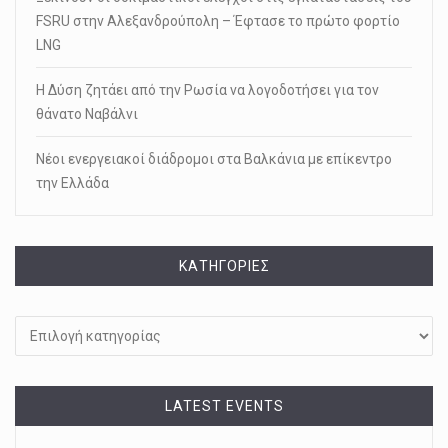
FSRU στην Αλεξανδρούπολη – Έφτασε το πρώτο φορτίο
LNG
Η Δύση ζητάει από την Ρωσία να λογοδοτήσει για τον
θάνατο Ναβάλνι
Νέοι ενεργειακοί διάδρομοι στα Βαλκάνια με επίκεντρο
την Ελλάδα
KΑΤΗΓΟΡΊΕΣ
Kατηγορίες
LATEST EVENTS