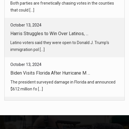
Latino voters said they were open to Donald J. Trump’s
immigration pol [...]
October 13, 2024
Biden Visits Florida After Hurricane M ...
The president surveyed damage in Florida and announced
$612 million fo [...]
October 13, 2024
Milton in Florida and Helene in North ...
Helene in North Carolina and Milton in Florida were very
different sto [...]
October 13, 2024
SpaceX Launches Starship Rocket and Ca ...
The company completed a successful test flight of the