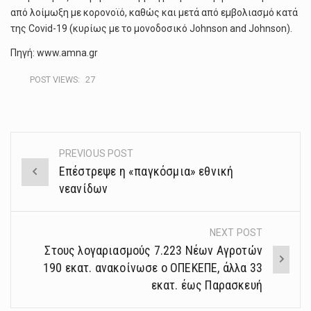
από λοίμωξη με κορονοϊό, καθώς και μετά από εμβολιασμό κατά
της Covid-19 (κυρίως με το μονοδοσικό Johnson and Johnson).
Πηγή: www.amna.gr
POST VIEWS:
27
PREVIOUS POST
Post
Επέστρεψε η «παγκόσμια» εθνική
navigation
νεανίδων
NEXT POST
Στους λογαριασμούς 7.223 Νέων Αγροτών
190 εκατ. ανακοίνωσε ο ΟΠΕΚΕΠΕ, άλλα 33
εκατ. έως Παρασκευή