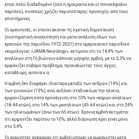
είναι πολύ διαδεδομένο (όσο η ημικρανία και οι πονοκέφαλοι
περίπου), συνεπώς χρήζει περισσότερης προσοχής από τους
επιστήμονες.
Οι ερευνητές, οι οποίοι έκαναν τη σχετική δημοσίευση
(συστηματική ανασκόπηση και μετα-ανάλυση όλων των
ερευνών της περιόδου 1972-2021) στο αμερικανικό περιοδικό
νευρολογίας «JAMA Neurology», εκτιμούν ότι το 14,4% των
ενηλίκων στη Γη βιώνουν κάποιας μορφής εμβοή, με το 2,3% να
εμφανίζει σοβαρό πρόβλημα, προκαλώντας τους άγχος,
κατάθλιψη, αϋπνία κ.α.
Η εμβοή δεν διαφέρει ιδιαίτερα μεταξύ των ανδρών (14%) και
των γυναικών (13%), ενώ αυξάνει σταδιακά με την ηλικία,
εμφανιζόμενη κατά προσέγγιση στο 10% των νεαρών ενηλίκων
(18-44 ετών), στο 14% των μεσηλίκων (45-64 ετών) και στο 24%
των ηλικιωμένων (άνω των 65 ετών). Χρόνια εμβοή εκτιμάται
ότι εμφανίζει περίπου το 10%, αλλά διάγνωση έχει γίνει μόνο
στο 3,4%.
Οι ερευνητές ανέφεραν ότι εμβοή μπορεί να εμφανιστεί μετά