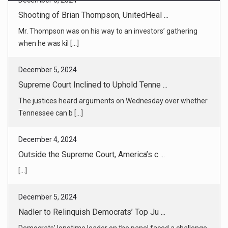
December 5, 2024
Supreme Court Inclined to Uphold Tenne ...
The justices heard arguments on Wednesday over whether
Tennessee can b [...]
December 4, 2024
Outside the Supreme Court, America’s c ...
[...]
December 5, 2024
Nadler to Relinquish Democrats’ Top Ju ...
Democrats’ longtime leader on the panel faced a challenge
from Represe [...]
December 4, 2024
Pardon Backlash Reflects Fraught Break ...