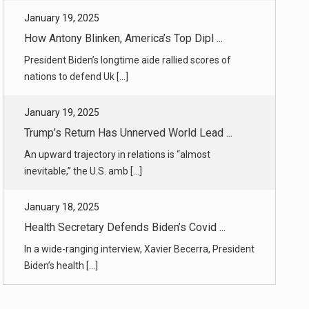
President Biden’s longtime aide rallied scores of
nations to defend Uk [...]
January 19, 2025
Trump’s Return Has Unnerved World Lead ...
An upward trajectory in relations is “almost
inevitable,” the U.S. amb [...]
January 18, 2025
Health Secretary Defends Biden’s Covid ...
In a wide-ranging interview, Xavier Becerra, President
Biden’s health [...]
January 18, 2025
Amid Wildfires, a New Reality for L.A. ...
Binge-worthy guilty pleasures like “The Real
Housewives of Beverly Hil [...]