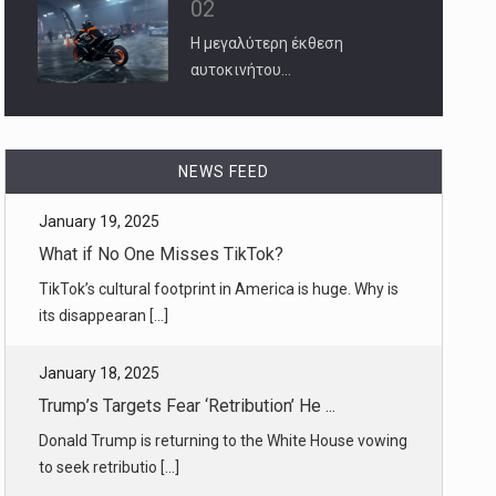
02
Η μεγαλύτερη έκθεση
αυτοκινήτου…
January 19, 2025
What if No One Misses TikTok?
NEWS FEED
TikTok’s cultural footprint in America is huge. Why is
its disappearan [...]
January 18, 2025
Trump’s Targets Fear ‘Retribution’ He ...
Donald Trump is returning to the White House vowing
to seek retributio [...]
January 19, 2025
How Antony Blinken, America’s Top Dipl ...