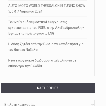
AUTO-MOTO WORLD THESSALONIKI TUNING SHOW
5, 6 & 7 Απριλίου 2024
Ξεκινούν οι δοκιμαστικοί έλεγχοι στις
εγκαταστάσεις του FSRU στην Αλεξανδρούπολη –
Έφτασε το πρώτο φορτίο LNG
Η Δύση ζητάει από την Ρωσία να λογοδοτήσει για
τον θάνατο Ναβάλνι
Νέοι ενεργειακοί διάδρομοι στα Βαλκάνια με
επίκεντρο την Ελλάδα
KΑΤΗΓΟΡΊΕΣ
Kατηγορίες