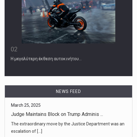
02
Η μεγαλύτερη έκθεση αυτοκινήτου…
March 25, 2025
Judge Maintains Block on Trump Adminis ...
The extraordinary move by the Justice Department was an
NEWS FEED
escalation of [...]
March 25, 2025
Columbia Student Hunted by ICE Sues to ...
Yunseo Chung, a legal permanent resident who has lived in
the U.S. sin [...]