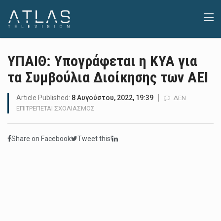
ΥΠΑΙΘ: Υπογράφεται η ΚΥΑ για
τα Συμβούλια Διοίκησης των ΑΕΙ
Article Published:
8 Αυγούστου, 2022, 19:39
ΔΕΝ
ΣΤΟ
ΕΠΙΤΡΈΠΕΤΑΙ ΣΧΟΛΙΑΣΜΌΣ
ΥΠΑΙΘ:
ΥΠΟΓΡΆΦΕΤΑΙ
Share on Facebook
Tweet this!
Η
ΚΥΑ
ΓΙΑ
ΤΑ
ΣΥΜΒΟΎΛΙΑ
ΔΙΟΊΚΗΣΗΣ
ΤΩΝ
ΑΕΙ