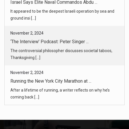
‘The Interview’ Podcast: Peter Singer ...
The controversial philosopher discusses societal taboos,
Thanksgiving [...]
November 2, 2024
Running the New York City Marathon at ...
After a lifetime of running, a writer reflects on why he’s
coming back [...]
November 2, 2024
NYC Marathon Guide 2024: The Route, St ...
Everything you need to know about Sunday’s five-borough
race. [...]
November 2, 2024
In Mexico, Archaeologists Spot a Maya ...