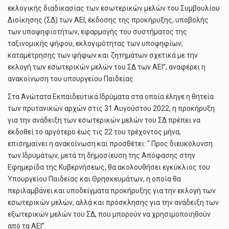
εκλογικής διαδικασίας των εσωτερικών μελών του Συμβουλίου
Διοίκησης (ΣΔ) των ΑΕΙ, έκδοσης της προκήρυξης, υποβολής
των υποψηφιοτήτων, εφαρμογής του συστήματος της
ταξινομικής ψήφου, εκλογιμότητας των υποψηφίων,
καταμέτρησης των ψήφων και ζητημάτων σχετικά με την
εκλογή των εσωτερικών μελών του ΣΔ των ΑΕΙ”, αναφέρει η
ανακοίνωση του υπουργείου Παιδείας.
Στα Ανώτατα Εκπαιδευτικά Ιδρύματα στα οποία έληγε η θητεία
των πρυτανικών αρχών στις 31 Αυγούστου 2022, η προκήρυξη
για την ανάδειξη των εσωτερικών μελών του ΣΔ πρέπει να
εκδοθεί το αργότερο έως τις 22 του τρέχοντος μήνα,
επισημαίνει η ανακοίνωση και προσθέτει: “ Προς διευκόλυνση
των Ιδρυμάτων, μετά τη δημοσίευση της Απόφασης στην
Εφημερίδα της Κυβερνήσεως, θα ακολουθήσει εγκύκλιος του
Υπουργείου Παιδείας και Θρησκευμάτων, η οποία θα
περιλαμβάνει και υποδείγματα προκήρυξης για την εκλογή των
εσωτερικών μελών, αλλά και πρόσκλησης για την ανάδειξη των
εξωτερικών μελών του ΣΔ, που μπορούν να χρησιμοποιηθούν
από τα ΑΕΙ”.