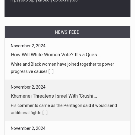
November 2, 2024
How Will White Women Vote? It’s a Ques ...
White and Black women have joined together to power
progressive causes [...]
NEWS FEED
November 2, 2024
Khamenei Threatens Israel With ‘Crushi ...
His comments came as the Pentagon said it would send
additional fighte [...]
November 2, 2024
Israel Says Elite Naval Commandos Abdu ...
It appeared to be the deepest Israeli operation by sea and
ground insi [...]
November 2, 2024