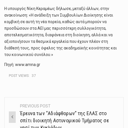
Η υπουργός Νίκη Κεραμέως δήλωσε, μεταξύ άλλων, στην
ανακοίνωση: «Η ανάδειξη των Συμβουλίων Διοίκησης είναι
κομβική σε αυτή τη νέα πορεία, καθώς αυτά μπορούν να
προσδώσουν στα ΑΕΙ μας περισσότερη συλλογικότητα,
αποτελεσματικότητα, διαφάνεια στη διοίκηση, αλλά και να
αξιοποιήσουν τα θεσμικά εργαλεία που έχουν πλέον στη
διάθεσή τους, προς όφελος της ακαδημαϊκής κοινότητας και
του κοινωνικού συνόλου.»
Πηγή: www.amna.gr
POST VIEWS:
37
PREVIOUS POST
Post
Έρευνα των “Αδιάφθορων” της ΕΛΑΣ στο
navigation
σπίτι διοικητή Αστυνομικού Τμήματος σε
νησί των Κυκλάδων