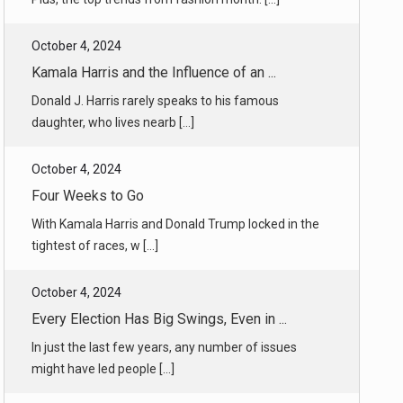
Kamala Harris and the Influence of an ...
Donald J. Harris rarely speaks to his famous
daughter, who lives nearb [...]
October 4, 2024
Four Weeks to Go
With Kamala Harris and Donald Trump locked in the
tightest of races, w [...]
October 4, 2024
Every Election Has Big Swings, Even in ...
In just the last few years, any number of issues
might have led people [...]
October 4, 2024
Obama, Democrats’ Elder Statesman, Wil ...