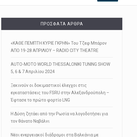
ΠΡΌΣΦΑΤΑ ΆΡΘΡΑ
«ΚΑΘΕ ΠΕΜΠΤΗ ΚΥΡΙΕ ΓΚΡΗΝ» Του Τζεφ Μπάρον
ΑΠΟ 19-28 ΑΠΡΙΛΙΟΥ – RADIO CITY THEATRE
AUTO-MOTO WORLD THESSALONIKI TUNING SHOW
5, 6 & 7 Απριλίου 2024
Ξεκινούν οι δοκιμαστικοί έλεγχοι στις
εγκαταστάσεις του FSRU στην Αλεξανδρούπολη –
Έφτασε το πρώτο φορτίο LNG
Η Δύση ζητάει από την Ρωσία να λογοδοτήσει για
τον θάνατο Ναβάλνι
Νέοι ενεργειακοί διάδρομοι στα Βαλκάνια με