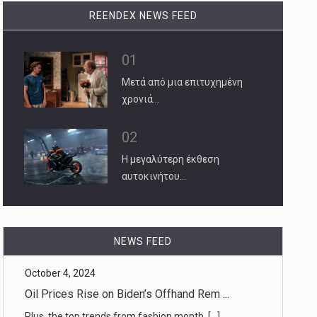
REENDEX NEWS FEED
01
Μετά από μια επιτυχημένη
χρονιά…
02
Η μεγαλύτερη έκθεση
αυτοκινήτου…
October 4, 2024
NEWS FEED
Oil Prices Rise on Biden’s Offhand Rem ...
Plus, the top trends from fashion month. [...]
October 4, 2024