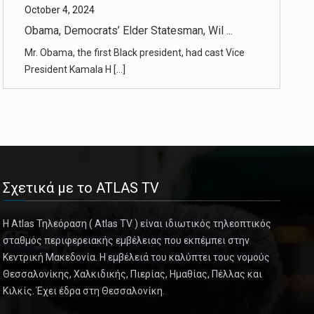
Mr. Obama, the first Black president, had cast Vice
President Kamala H [...]
October 4, 2024
As America’s Marijuana Use Grows, So D ...
The drug, legal in much of the country, is widely seen
as nonaddictive [...]
October 4, 2024
Stories of Marijuana’s Little-Known Ha ...
Σχετικά με το ATLAS TV
A growing number of marijuana users in the U.S. are
experiencing sever [...]
Η Atlas Τηλεόραση ( Atlas TV ) είναι ιδιωτικός τηλεοπτικός
σταθμός περιφερειακής εμβέλειας που εκπέμπει στην
October 4, 2024
Κεντρική Μακεδονία. Η εμβέλειά του καλύπτει τους νομούς
The War in Darkness
Θεσσαλονίκης, Χαλκιδικής, Πιερίας, Ημαθίας, Πέλλας και
Κιλκίς. Έχει έδρα στη Θεσσαλονίκη.
Sonya Liakh was diagnosed with eye cancer at age 2.
After Russia’s inv [...]