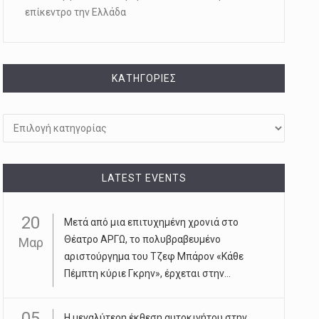
επίκεντρο την Ελλάδα
KΑΤΗΓΟΡΊΕΣ
Kατηγορίες
LATEST EVENTS
20
Μετά από μια επιτυχημένη χρονιά στο
Θέατρο ΑΡΓΩ, το πολυβραβευμένο
Μαρ
αριστούργημα του Τζεφ Μπάρον «Κάθε
Πέμπτη κύριε Γκρην», έρχεται στην...
05
Η μεγαλύτερη έκθεση αυτοκινήτου στην