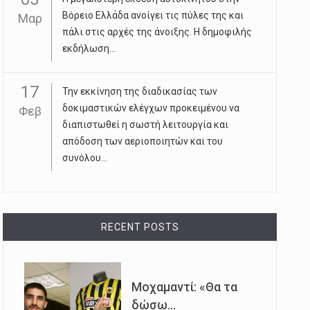
Βόρειο Ελλάδα ανοίγει τις πύλες της και
Μαρ
πάλι στις αρχές της άνοιξης. Η δημοφιλής
εκδήλωση...
17
Την εκκίνηση της διαδικασίας των
δοκιμαστικών ελέγχων προκειμένου να
Φεβ
διαπιστωθεί η σωστή λειτουργία και
απόδοση των αεριοποιητών και του
συνόλου...
RECENT POSTS
Μοχαμαντί: «Θα τα
δώσω...