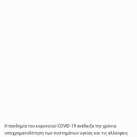
ΠΡΩΤΟΠΟΡΙΑΚΌ
ΜΟΝΤΈΛΟ
ΨΥΧΙΚΉΣ
ΥΓΕΊΑΣ
ΑΠΟΒΛΈΠΕΙ
ΤΟ
ΕΘΝΙΚΌ
ΣΧΈΔΙΟ
ΔΡΆΣΗΣ
ΓΙΑ
ΤΗΝ
ΨΥΧΙΚΉ
ΥΓΕΊΑ.
Η πανδημία του κορονοϊού COVID-19 ανέδειξε την χρόνια
υποχρηματοδότηση των συστημάτων υγείας και τις ελλείψεις