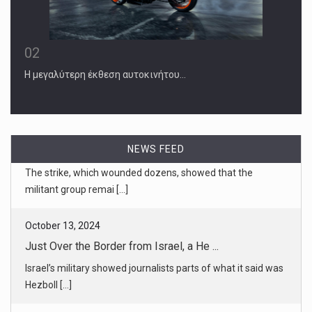
02
Η μεγαλύτερη έκθεση αυτοκινήτου…
NEWS FEED
October 13, 2024
Just Over the Border from Israel, a He ...
Israel’s military showed journalists parts of what it said was
Hezboll [...]
October 13, 2024
The Ground Game: Harris’s Turnout Mach ...