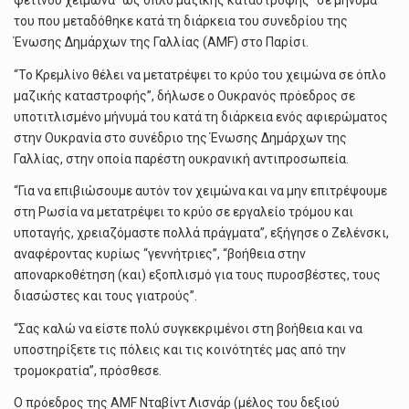
φετινού χειμώνα “ως όπλο μαζικής καταστροφής” σε μήνυμά
του που μεταδόθηκε κατά τη διάρκεια του συνεδρίου της
Ένωσης Δημάρχων της Γαλλίας (AMF) στο Παρίσι.
“Το Κρεμλίνο θέλει να μετατρέψει το κρύο του χειμώνα σε όπλο
μαζικής καταστροφής”, δήλωσε ο Ουκρανός πρόεδρος σε
υποτιτλισμένο μήνυμά του κατά τη διάρκεια ενός αφιερώματος
στην Ουκρανία στο συνέδριο της Ένωσης Δημάρχων της
Γαλλίας, στην οποία παρέστη ουκρανική αντιπροσωπεία.
“Για να επιβιώσουμε αυτόν τον χειμώνα και να μην επιτρέψουμε
στη Ρωσία να μετατρέψει το κρύο σε εργαλείο τρόμου και
υποταγής, χρειαζόμαστε πολλά πράγματα”, εξήγησε ο Ζελένσκι,
αναφέροντας κυρίως “γεννήτριες”, “βοήθεια στην
αποναρκοθέτηση (και) εξοπλισμό για τους πυροσβέστες, τους
διασώστες και τους γιατρούς”.
“Σας καλώ να είστε πολύ συγκεκριμένοι στη βοήθεια και να
υποστηρίξετε τις πόλεις και τις κοινότητές μας από την
τρομοκρατία”, πρόσθεσε.
Ο πρόεδρος της AMF Νταβίντ Λισνάρ (μέλος του δεξιού