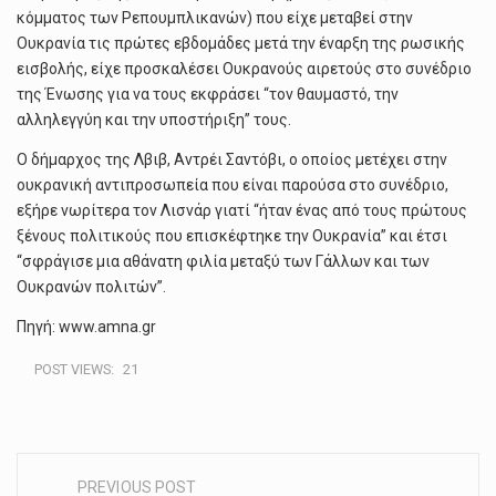
κόμματος των Ρεπουμπλικανών) που είχε μεταβεί στην
Ουκρανία τις πρώτες εβδομάδες μετά την έναρξη της ρωσικής
εισβολής, είχε προσκαλέσει Ουκρανούς αιρετούς στο συνέδριο
της Ένωσης για να τους εκφράσει “τον θαυμαστό, την
αλληλεγγύη και την υποστήριξη” τους.
Ο δήμαρχος της Λβιβ, Αντρέι Σαντόβι, ο οποίος μετέχει στην
ουκρανική αντιπροσωπεία που είναι παρούσα στο συνέδριο,
εξήρε νωρίτερα τον Λισνάρ γιατί “ήταν ένας από τους πρώτους
ξένους πολιτικούς που επισκέφτηκε την Ουκρανία” και έτσι
“σφράγισε μια αθάνατη φιλία μεταξύ των Γάλλων και των
Ουκρανών πολιτών”.
Πηγή: www.amna.gr
POST VIEWS:
21
PREVIOUS POST