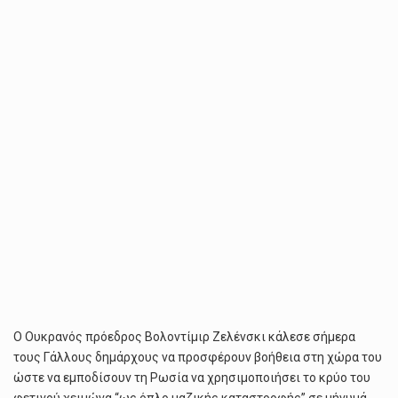
ΤΗΝ
ΟΥΚΡΑΝΊΑ
ΏΣΤΕ
ΝΑ
«ΕΠΙΒΙΏΣΕΙ
ΤΟΝ
ΧΕΙΜΏΝΑ»
Ο Ουκρανός πρόεδρος Βολοντίμιρ Ζελένσκι κάλεσε σήμερα
τους Γάλλους δημάρχους να προσφέρουν βοήθεια στη χώρα του
ώστε να εμποδίσουν τη Ρωσία να χρησιμοποιήσει το κρύο του