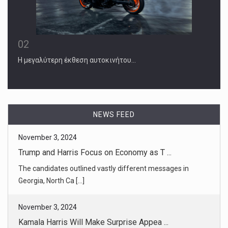
02
Η μεγαλύτερη έκθεση αυτοκινήτου…
November 3, 2024
Trump and Harris Focus on Economy as T ...
The candidates outlined vastly different messages in
Georgia, North Ca [...]
NEWS FEED
November 3, 2024
Kamala Harris Will Make Surprise Appea ...
Appearing in a mirror opposite her longtime impersonator,
the vice pre [...]
November 3, 2024
Which Celebrities Are Running the New ...