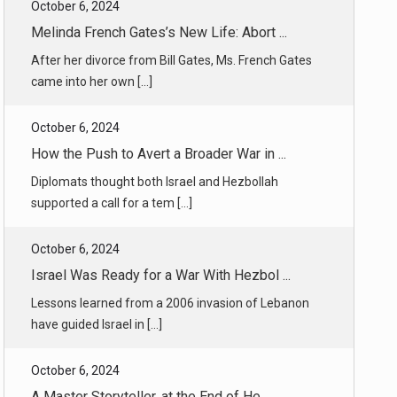
October 6, 2024
How the Push to Avert a Broader War in ...
Diplomats thought both Israel and Hezbollah
supported a call for a tem [...]
October 6, 2024
Israel Was Ready for a War With Hezbol ...
Lessons learned from a 2006 invasion of Lebanon
have guided Israel in [...]
October 6, 2024
A Master Storyteller, at the End of He ...
At 96, Lore Segal is approaching death with the
same startling powers [...]