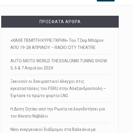
ΠΡΌΣΦΑΤΑ ΆΡΘΡΑ
«ΚΑΘΕ ΠΕΜΠΤΗ ΚΥΡΙΕ ΓΚΡΗΝ» Του Τζεφ Μπάρον
ΑΠΟ 19-28 ΑΠΡΙΛΙΟΥ – RADIO CITY THEATRE
AUTO-MOTO WORLD THESSALONIKI TUNING SHOW
5, 6 & 7 Απριλίου 2024
Ξεκινούν οι δοκιμαστικοί έλεγχοι στις
εγκαταστάσεις του FSRU στην Αλεξανδρούπολη –
Έφτασε το πρώτο φορτίο LNG
Η Δύση ζητάει από την Ρωσία να λογοδοτήσει για
τον θάνατο Ναβάλνι
Νέοι ενεργειακοί διάδρομοι στα Βαλκάνια με