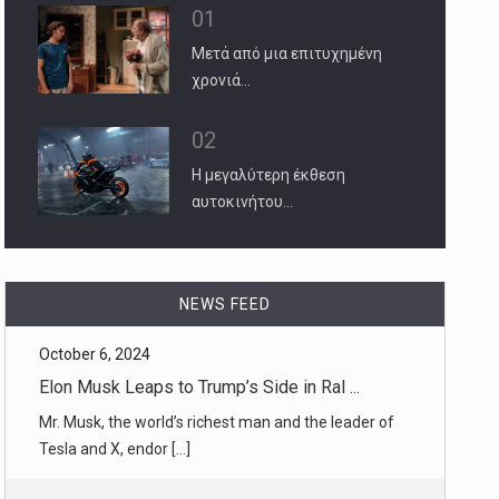
01
Μετά από μια επιτυχημένη
χρονιά…
02
Η μεγαλύτερη έκθεση
αυτοκινήτου…
October 6, 2024
Elon Musk Leaps to Trump’s Side in Ral ...
NEWS FEED
Mr. Musk, the world’s richest man and the leader of
Tesla and X, endor [...]
October 6, 2024
Melinda French Gates’s New Life: Abort ...
After her divorce from Bill Gates, Ms. French Gates
came into her own [...]