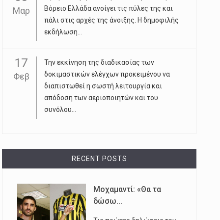
Βόρειο Ελλάδα ανοίγει τις πύλες της και
Μαρ
πάλι στις αρχές της άνοιξης. Η δημοφιλής
εκδήλωση...
17
Την εκκίνηση της διαδικασίας των
δοκιμαστικών ελέγχων προκειμένου να
Φεβ
διαπιστωθεί η σωστή λειτουργία και
απόδοση των αεριοποιητών και του
συνόλου...
RECENT POSTS
Μοχαμαντί: «Θα τα
δώσω...