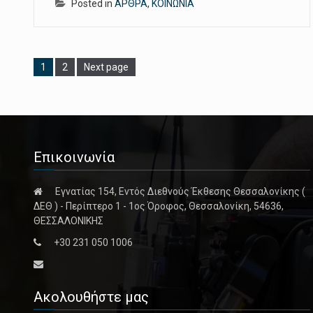
Posted in
ΑΡΘΡΑ
,
ΚΟΙΝΩΝΙΑ
Page
Page
1
2
Next page
Επικοινωνία
Εγνατίας 154, Εντός Διεθνούς Έκθεσης Θεσσαλονίκης (
ΔΕΘ ) - Περίπτερο 1 - 1ος Όροφος, Θεσσαλονίκη, 54636,
ΘΕΣΣΑΛΟΝΙΚΗΣ
+30 231 050 1006
Ακολουθήστε μας