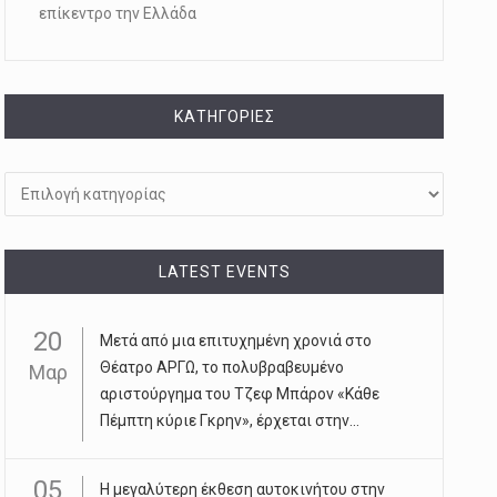
επίκεντρο την Ελλάδα
KΑΤΗΓΟΡΊΕΣ
Kατηγορίες
LATEST EVENTS
20
Μετά από μια επιτυχημένη χρονιά στο
Θέατρο ΑΡΓΩ, το πολυβραβευμένο
Μαρ
αριστούργημα του Τζεφ Μπάρον «Κάθε
Πέμπτη κύριε Γκρην», έρχεται στην...
05
Η μεγαλύτερη έκθεση αυτοκινήτου στην