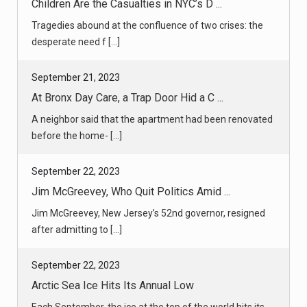
Children Are the Casualties in NYC’s D ...
Tragedies abound at the confluence of two crises: the
desperate need f [...]
September 21, 2023
At Bronx Day Care, a Trap Door Hid a C ...
A neighbor said that the apartment had been renovated
before the home- [...]
September 22, 2023
Jim McGreevey, Who Quit Politics Amid ...
Jim McGreevey, New Jersey’s 52nd governor, resigned
after admitting to [...]
September 22, 2023
Arctic Sea Ice Hits Its Annual Low