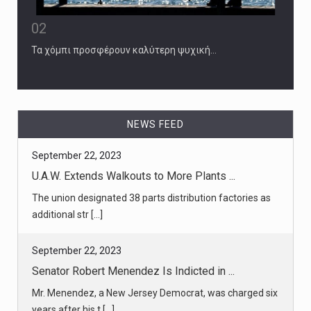
02
Τα χόμπι προσφέρουν καλύτερη ψυχική…
NEWS FEED
September 22, 2023
U.A.W. Extends Walkouts to More Plants ...
The union designated 38 parts distribution factories as
additional str [...]
September 22, 2023
Senator Robert Menendez Is Indicted in ...
Mr. Menendez, a New Jersey Democrat, was charged six
years after his t [...]