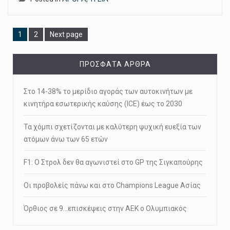
Page
Page
1
2
Next page
ΠΡΌΣΦΑΤΑ ΆΡΘΡΑ
Στο 14-38% το μερίδιο αγοράς των αυτοκινήτων με
κινητήρα εσωτερικής καύσης (ICE) έως το 2030
Τα χόμπι σχετίζονται με καλύτερη ψυχική ευεξία των
ατόμων άνω των 65 ετών
F1: Ο Στρολ δεν θα αγωνιστεί στο GP της Σιγκαπούρης
Οι προβολείς πάνω και στο Champions League Ασίας
Όρθιος σε 9…επισκέψεις στην ΑΕΚ ο Ολυμπιακός