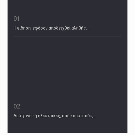
01
Η είδηση, εφόσον αποδειχθεί αληθής,…
02
Λούτρινες ή ηλεκτρικές, από καουτσούκ,…