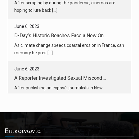
June 6, 2023
D-Day’s Historic Beaches Face a New On ...
As climate change speeds coastal erosion in France, can
memory be pres [...]
June 6, 2023
A Reporter Investigated Sexual Miscond ...
After publishing an exposé, journalists in New
Hampshire faced broken [...]
June 6, 2023
State’s Cannabis Effort is Faltering A ...
The state solicited entrepreneurs with cannabis
convictions to open th [...]
Επικοινωνία