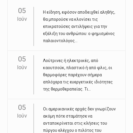
05
Η είδηση, εφόσον αποδειχθεί αληθής,
Ιούν
θα μπορούσε να κλονίσει τις
επικρατούσες αντιλήψεις για την
εξέλιξη του ανθρώπου: ο φημισμένος
παλαιοντολόγος...
05
Λούτρινες ή ηλεκτρικές, από
Ιούν
καουτσούκ, πλαστικό ή από φλις, οι
θερμοφόρες παρέχουν σήμερα
απλόχερα τις ευεργετικές ιδιότητες
της θερμοθεραπείας. Τι...
05
Οι αμερικανικές αρχές δεν γνωρίζουν
Ιούν
ακόμη πότε σταμάτησε να
ανταποκρίνεται στις κλήσεις του
πύργου ελέγχου ο πιλότος του