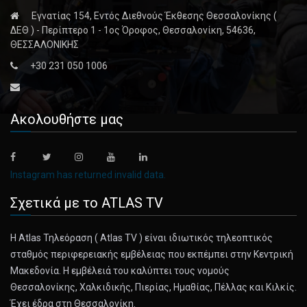
June 6, 2023
Εγνατίας 154, Εντός Διεθνούς Έκθεσης Θεσσαλονίκης (
John Mellencamp Just Might Punch You
ΔΕΘ ) - Περίπτερο 1 - 1ος Όροφος, Θεσσαλονίκη, 54636,
ΘΕΣΣΑΛΟΝΙΚΗΣ
The irascible rocker, now 71, reflects on how America
+30 231 050 1006
plays into his m [...]
June 6, 2023
Ακολουθήστε μας
Robert Hanssen, F.B.I. Agent Exposed a ...
Mr. Hanssen was sentenced to life in prison in 2002,
bringing to a clo [...]
Instagram has returned invalid data.
June 6, 2023
Σχετικά με το ATLAS TV
Book Review: ‘Pageboy: A Memoir,’ by E ...
Η Atlas Τηλεόραση ( Atlas TV ) είναι ιδιωτικός τηλεοπτικός
In the “brutally honest” memoir “Pageboy,” the actor
σταθμός περιφερειακής εμβέλειας που εκπέμπει στην Κεντρική
recounts the fear [...]
Μακεδονία. Η εμβέλειά του καλύπτει τους νομούς
Θεσσαλονίκης, Χαλκιδικής, Πιερίας, Ημαθίας, Πέλλας και Κιλκίς.
June 6, 2023
Έχει έδρα στη Θεσσαλονίκη.