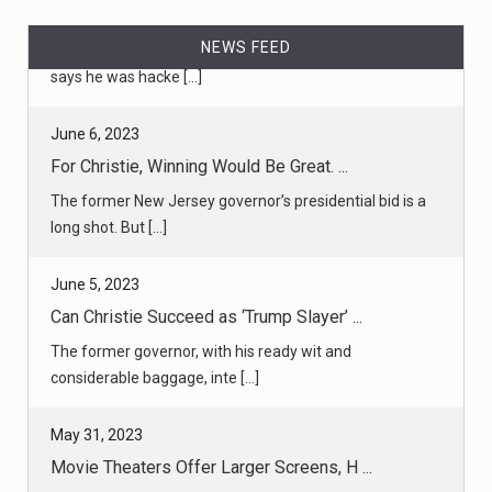
NEWS FEED
June 6, 2023
For Christie, Winning Would Be Great. ...
The former New Jersey governor’s presidential bid is a
long shot. But [...]
June 5, 2023
Can Christie Succeed as ‘Trump Slayer’ ...
The former governor, with his ready wit and
considerable baggage, inte [...]
May 31, 2023
Movie Theaters Offer Larger Screens, H ...
After scraping by during the pandemic, cinemas are
hoping to lure back [...]