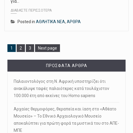
για…
ΔΙΑΒΆΣΤΕ ΠΕΡΙΣΣΌΤΕΡΑ
Posted in
ΑΘΛΗΤΙΚΑ ΝΕΑ
,
ΑΡΘΡΑ
Page
Page
Page
1
2
3
Next page
ΠΡΌΣΦΑΤΑ ΆΡΘΡΑ
Παλαιοντολόγος στη Ν. Αφρική υποστηρίζει ότι
ανακάλυψε ταφές παλαιότερες κατά τουλάχιστον
100.000 έτη από εκείνες του Homo sapiens
Αρχαίες θερμοφόρες, θεραπεία και ίαση στο «Αθέατο
Μουσείο» – Το Εθνικό Αρχαιολογικό Μουσείο
αποκαλύπτει για πρώτη φορά τα μυστικά του στο ΑΠΕ-
ΜΠΕ