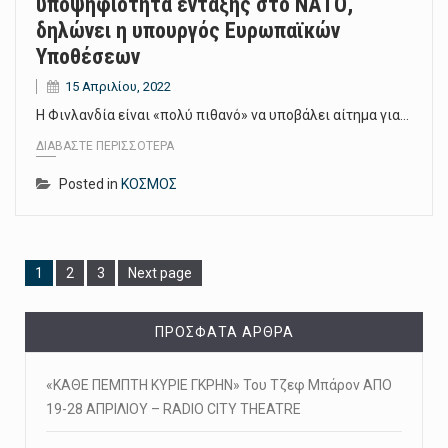
υποψηφιότητα ένταξης στο ΝΑΤΟ,
δηλώνει η υπουργός Ευρωπαϊκών
Υποθέσεων
15 Απριλίου, 2022
Η Φινλανδία είναι «πολύ πιθανό» να υποβάλει αίτημα για…
ΔΙΑΒΆΣΤΕ ΠΕΡΙΣΣΌΤΕΡΑ
Posted in
ΚΟΣΜΟΣ
Page
Page
Page
1
2
3
Next page
ΠΡΌΣΦΑΤΑ ΆΡΘΡΑ
«ΚΑΘΕ ΠΕΜΠΤΗ ΚΥΡΙΕ ΓΚΡΗΝ» Του Τζεφ Μπάρον ΑΠΟ
19-28 ΑΠΡΙΛΙΟΥ – RADIO CITY THEATRE