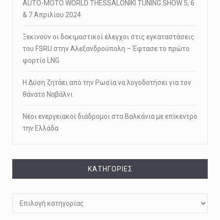
AUTO-MOTO WORLD THESSALONIKI TUNING SHOW 5, 6
& 7 Απριλίου 2024
Ξεκινούν οι δοκιμαστικοί έλεγχοι στις εγκαταστάσεις
του FSRU στην Αλεξανδρούπολη – Έφτασε το πρώτο
φορτίο LNG
Η Δύση ζητάει από την Ρωσία να λογοδοτήσει για τον
θάνατο Ναβάλνι
Νέοι ενεργειακοί διάδρομοι στα Βαλκάνια με επίκεντρο
την Ελλάδα
KΑΤΗΓΟΡΊΕΣ
Kατηγορίες