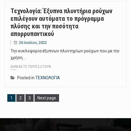
Τεχνολογία: Έξυπνα πλυντήρια ρούχων
επιλέγουν αυτόματα το πρόγραμμα
πλύσης και την ποσότητα
απορρυπαντικού
26 Ιουλίου, 2022
Την κυκλοφορία έξυπνων πλυντηρίων ρούχων που με την
χρήση…
ΔΙΑΒΆΣΤΕ ΠΕΡΙΣΣΌΤΕΡΑ
Posted in
ΤΕΧΝΟΛΟΓΙΑ
Page
Page
Page
1
2
3
Next page