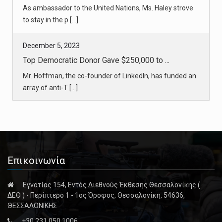
As ambassador to the United Nations, Ms. Haley strove
to stay in the p [...]
December 5, 2023
Top Democratic Donor Gave $250,000 to ...
Mr. Hoffman, the co-founder of LinkedIn, has funded an
array of anti-T [...]
December 5, 2023
Retirement Without a Net: The Plight o ...
Immigrants who worked decades on U.S. farms are
reaching retirement ag [...]
Επικοινωνία
December 5, 2023
Εγνατίας 154, Εντός Διεθνούς Έκθεσης Θεσσαλονίκης (
New York’s Millionaire Class Is Growin ...
ΔΕΘ ) - Περίπτερο 1 - 1ος Όροφος, Θεσσαλονίκη, 54636,
ΘΕΣΣΑΛΟΝΙΚΗΣ
A report found that New York is gaining millionaires,
+30 231 050 1006