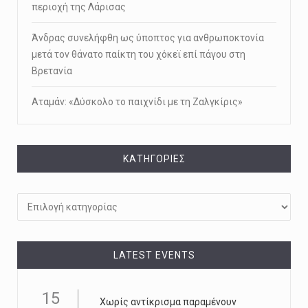
περιοχή της Λάρισας
Άνδρας συνελήφθη ως ύποπτος για ανθρωποκτονία
μετά τον θάνατο παίκτη του χόκεϊ επί πάγου στη
Βρετανία
Αταμάν: «Δύσκολο το παιχνίδι με τη Ζαλγκίρις»
KΑΤΗΓΟΡΊΕΣ
Kατηγορίες
LATEST EVENTS
15
Χωρίς αντίκρισµα παραµένουν