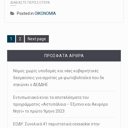
ΔΙΑΒΆΣΤΕ ΠΕΡΙΣΣΌΤΕΡΑ
Posted in
ΟΙΚΟΝΟΜΙΑ
Page
Page
1
2
Next page
ΠΡΌΣΦΑΤΑ ΆΡΘΡΑ
Νόμος χωρίς υποδομές και νέες κυβερνητικές
δεσμεύσεις για αγρότες με φωτοβολταΐκά που δε
σηκώνει ο ΔΕΔΔΗΕ
Εντυπωσιακά είναι τα αποτελέσματα του
προγράμματος «Αστυπάλαια – Έξυπνο και Αειφόρο
Νησί» το πρώτο 9μηνο 2023
ΕΟΔΥ: Συνολικά 41 περιστατικά coxsackie στην