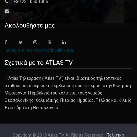
+30 231 050 1006
The attack happened in a busy center for tourists and
beachgoers in th [...]
Ακολουθήστε μας
April 13, 2024
Ukraine’s Draft Dodgers Run, and Swim, ...
With Russia seizing the initiative on the battlefield in
Instagram has returned invalid data.
recent months [...]
Σχετικά με το ATLAS TV
April 13, 2024
Η Atlas Τηλεόραση ( Atlas TV ) είναι ιδιωτικός τηλεοπτικός
Protests, Traffic, Crowds: Court Brace ...
σταθμός περιφερειακής εμβέλειας που εκπέμπει στην Κεντρική
Strict security measures — and plenty of headaches —
Μακεδονία. Η εμβέλειά του καλύπτει τους νομούς
are expected as t [...]
Θεσσαλονίκης, Χαλκιδικής, Πιερίας, Ημαθίας, Πέλλας και Κιλκίς.
Έχει έδρα στη Θεσσαλονίκη.
April 13, 2024
Biden’s Student Loan Repayment Plan Is ...
The income-driven plan known as SAVE has reduced
Copyright © 2019 Atlas TV. All Rights Reserved. |
Πολιτική