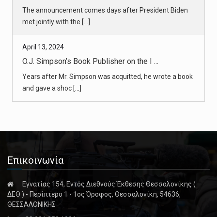
O.J. Simpson’s Book Publisher on the I ...
Years after Mr. Simpson was acquitted, he wrote a book
and gave a shoc [...]
April 13, 2024
O.J. Simpson Trial Served as a Landmar ...
His acquittal in the infamous trial involving Nicole Brown
Simpson’s d [...]
April 13, 2024
Stabbing Attack in Sydney Kills At Lea ...
Επικοινωνία
Shoppers hid in backrooms or ran screaming from the
scene, while other [...]
Εγνατίας 154, Εντός Διεθνούς Έκθεσης Θεσσαλονίκης (
ΔΕΘ ) - Περίπτερο 1 - 1ος Όροφος, Θεσσαλονίκη, 54636,
April 13, 2024
ΘΕΣΣΑΛΟΝΙΚΗΣ
Sydney Mall Stabbing Attack: What We K ...