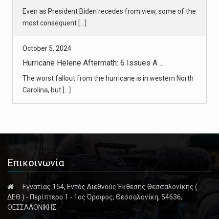
October 5, 2024
Hurricane Helene Aftermath: 6 Issues A ...
The worst fallout from the hurricane is in western North
Carolina, but [...]
October 5, 2024
Hurricane Helene Ravaged North Carolin ...
Repairing the roads in the region near the North
Carolina-Tennessee bo [...]
October 5, 2024
Επικοινωνία
After Helene’s ‘Historic’ Damage, Appa ...
Downed trees and flooding have left the trail impassable
Εγνατίας 154, Εντός Διεθνούς Έκθεσης Θεσσαλονίκης (
in many of th [...]
ΔΕΘ ) - Περίπτερο 1 - 1ος Όροφος, Θεσσαλονίκη, 54636,
ΘΕΣΣΑΛΟΝΙΚΗΣ