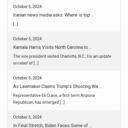
[...]
October 5, 2024
Kamala Harris Visits North Carolina to ...
The vice president visited Charlotte, N.C., for an update
on relief ef [...]
October 5, 2024
As Lawmaker Claims Trump’s Shooting Wa ...
Representative Eli Crane, a first-term Arizona
Republican, has emerged [...]
October 5, 2024
In Final Stretch, Biden Faces Some of ...
Even as President Biden recedes from view, some of the
most consequent [...]