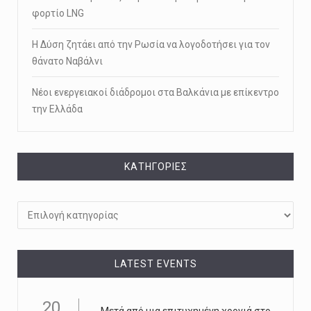
φορτίο LNG
Η Δύση ζητάει από την Ρωσία να λογοδοτήσει για τον
θάνατο Ναβάλνι
Νέοι ενεργειακοί διάδρομοι στα Βαλκάνια με επίκεντρο
την Ελλάδα
KΑΤΗΓΟΡΊΕΣ
Kατηγορίες
LATEST EVENTS
20
Μετά από μια επιτυχημένη χρονιά στο