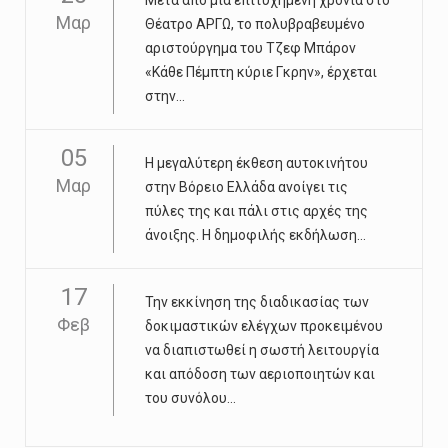
Μαρ
Θέατρο ΑΡΓΩ, το πολυβραβευμένο
αριστούργημα του Τζεφ Μπάρον
«Κάθε Πέμπτη κύριε Γκρην», έρχεται
στην...
05
Η μεγαλύτερη έκθεση αυτοκινήτου
Μαρ
στην Βόρειο Ελλάδα ανοίγει τις
πύλες της και πάλι στις αρχές της
άνοιξης. Η δημοφιλής εκδήλωση...
17
Την εκκίνηση της διαδικασίας των
Φεβ
δοκιμαστικών ελέγχων προκειμένου
να διαπιστωθεί η σωστή λειτουργία
και απόδοση των αεριοποιητών και
του συνόλου...