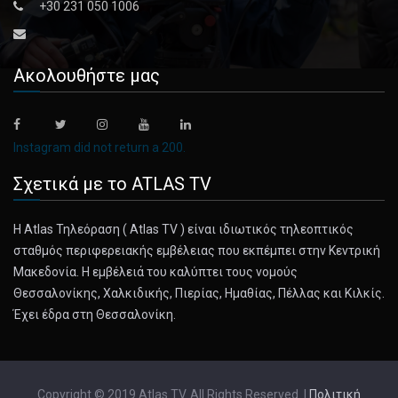
October 5, 2024
+30 231 050 1006
The Problem With the Hurricane Categor ...
After Helene, it may be time to rethink how to
Ακολουθήστε μας
communicate the risks p [...]
October 5, 2024
Is Gender the Most Important Issue in ...
Instagram did not return a 200.
Harris could be the first female president. But it’s Trump
Σχετικά με το ATLAS TV
and Vance w [...]
Η Atlas Τηλεόραση ( Atlas TV ) είναι ιδιωτικός τηλεοπτικός
October 5, 2024
σταθμός περιφερειακής εμβέλειας που εκπέμπει στην Κεντρική
GloRilla, Hip-Hop’s Master Motivator, ...
Μακεδονία. Η εμβέλειά του καλύπτει τους νομούς
Θεσσαλονίκης, Χαλκιδικής, Πιερίας, Ημαθίας, Πέλλας και Κιλκίς.
Self-empowerment rhymes catapulted her onto rap’s A-
Έχει έδρα στη Θεσσαλονίκη.
list. On “Glorious [...]
October 5, 2024
Francis Ford Coppola’s ‘Megalopolis’ I ...
Copyright © 2019 Atlas TV. All Rights Reserved. |
Πολιτική