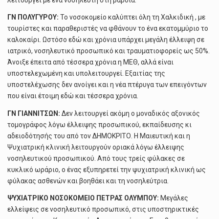
ΓΝ ΠΟΛΥΓΥΡΟΥ:
Το νοσοκομείο καλύπτει όλη τη Χαλκιδική , με
τουρίστες και παραθεριστές να φθάνουν το ένα εκατομμύριο το
καλοκαίρι. Ωστόσο εδώ και χρόνια υπάρχει μεγάλη έλλειψη σε
ιατρικό, νοσηλευτικό προσωπικό και τραυματιοφορείς ως 50%.
Άνοιξε έπειτα από τέσσερα χρόνια η ΜΕΘ, αλλά είναι
υποστελεχωμένη και υπολειτουργεί. Εξαιτίας της
υποστελέχωσης δεν ανοίγει και η νέα πτέρυγα των επειγόντων
που είναι έτοιμη εδώ και τέσσερα χρόνια.
ΓΝ ΓΙΑΝΝΙΤΣΩΝ:
Δεν λειτουργεί ακόμη ο μοναδικός αξονικός
τομογράφος λόγω έλλειψης προσωπικού, εκπαίδευσης κι
αδειοδότησής του από τον ΔΗΜΟΚΡΙΤΟ. Η Μαιευτική και η
Ψυχιατρική κλινική λειτουργούν οριακά λόγω έλλειψης
νοσηλευτικού προσωπικού. Από τους τρείς φύλακες σε
κυκλικό ωράριο, ο ένας εξυπηρετεί την ψυχιατρική κλινική ως
φύλακας ασθενών και βοηθάει και τη νοσηλεύτρια.
ΨΥΧΙΑΤΡΙΚΟ ΝΟΣΟΚΟΜΕΙΟ ΠΕΤΡΑΣ ΟΛΥΜΠΟΥ:
Μεγάλες
ελλείψεις σε νοσηλευτικό προσωπικό, στις υποστηρικτικές