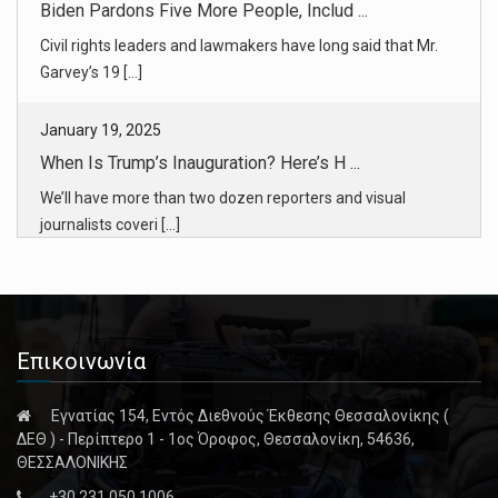
Civil rights leaders and lawmakers have long said that Mr.
Garvey’s 19 [...]
January 19, 2025
When Is Trump’s Inauguration? Here’s H ...
We’ll have more than two dozen reporters and visual
journalists coveri [...]
January 19, 2025
They Built a Home to Fend Off Californ ...
The Vogts designed their Malibu house to withstand
Επικοινωνία
disasters. But they [...]
Εγνατίας 154, Εντός Διεθνούς Έκθεσης Θεσσαλονίκης (
January 19, 2025
ΔΕΘ ) - Περίπτερο 1 - 1ος Όροφος, Θεσσαλονίκη, 54636,
The L.A. Fires Expose a Web of Governm ...
ΘΕΣΣΑΛΟΝΙΚΗΣ
Who’s in charge? The muddled jurisdiction of Los Angeles
+30 231 050 1006