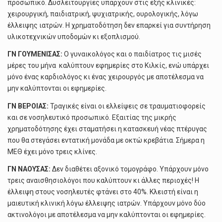
προσωπικό. Δυσλειτουργίες υπάρχουν στις εξής κλινικές:
χειρουργική, παιδιατρική, ψυχιατρικής, ουρολογικής, λόγω
έλλειψης ιατρών. Η χρηματοδότηση δεν επαρκεί για συντήρηση
υλικοτεχνικών υποδομών κι εξοπλισμού.
ΓΝ ΓΟΥΜΕΝΙΣΑΣ:
Ο γυναικολόγος και ο παιδίατρος τις μισές
μέρες του μήνα καλύπτουν εφημερίες στο Κιλκίς, ενώ υπάρχει
μόνο ένας καρδιολόγος κι ένας χειρουργός με αποτέλεσμα να
μην καλύπτονται οι εφημερίες.
ΓΝ ΒΕΡΟΙΑΣ:
Τραγικές είναι οι ελλείψεις σε τραυματιοφορείς
και σε νοσηλευτικό προσωπικό. Εξαιτίας της μικρής
χρηματοδότησης έχει σταματήσει η κατασκευή νέας πτέρυγας
που θα στεγάσει εντατική μονάδα με οκτώ κρεβάτια. Σήμερα η
ΜΕΘ έχει μόνο τρεις κλίνες.
ΓΝ ΝΑΟΥΣΑΣ:
Δεν διαθέτει αξονικό τομογράφο. Υπάρχουν μόνο
τρεις αναισθησιολόγοι που καλύπτουν κι άλλες περιοχές! Η
έλλειψη στους νοσηλευτές φτάνει στο 40%. Κλειστή είναι η
μαιευτική κλινική λόγω έλλειψης ιατρών. Υπάρχουν μόνο δύο
ακτινολόγοι με αποτέλεσμα να μην καλύπτονται οι εφημερίες.