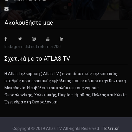
leaves a crit [...]
January 19, 2025
Ακολουθήστε μας
How Will L.A. Rebuild? Tubbs Fire Reco ...
The Tubbs fire in 2017 wiped out more than 5,000
structures in a North [...]
Instagram did not return a 200.
Σχετικά με το ATLAS TV
January 19, 2025
Significant Winter Storm Heads to the ...
Η Atlas Τηλεόραση ( Atlas TV ) είναι ιδιωτικός τηλεοπτικός
Heavy snow is expected on Sunday in the Northeast before
σταθμός περιφερειακής εμβέλειας που εκπέμπει στην Κεντρική
the coldest a [...]
Μακεδονία. Η εμβέλειά του καλύπτει τους νομούς
Θεσσαλονίκης, Χαλκιδικής, Πιερίας, Ημαθίας, Πέλλας και Κιλκίς.
January 19, 2025
Έχει έδρα στη Θεσσαλονίκη.
These Rooms Give Young Indian Lovers R ...
A policy change by a popular hotel platform shows the
tension between [...]
Copyright © 2019 Atlas TV. All Rights Reserved. |
Πολιτική