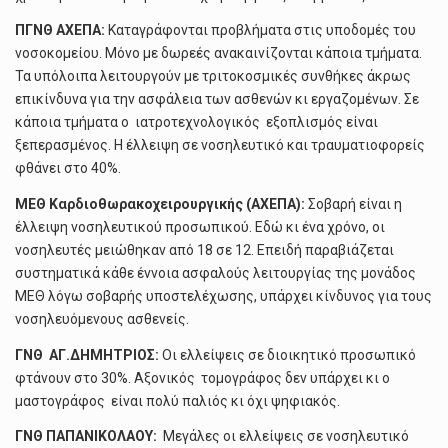
ΠΓΝΘ ΑΧΕΠΑ:
Καταγράφονται προβλήματα στις υποδομές του
νοσοκομείου. Μόνο με δωρεές ανακαινίζονται κάποια τμήματα.
Τα υπόλοιπα λειτουργούν με τριτοκοσμικές συνθήκες άκρως
επικίνδυνα για την ασφάλεια των ασθενών κι εργαζομένων. Σε
κάποια τμήματα ο ιατροτεχνολογικός εξοπλισμός είναι
ξεπερασμένος. Η έλλειψη σε νοσηλευτικό και τραυματιοφορείς
φθάνει στο 40%.
ΜΕΘ Καρδιοθωρακοχειρουργικής (ΑΧΕΠΑ):
Σοβαρή είναι η
έλλειψη νοσηλευτικού προσωπικού. Εδώ κι ένα χρόνο, οι
νοσηλευτές μειώθηκαν από 18 σε 12. Επειδή παραβιάζεται
συστηματικά κάθε έννοια ασφαλούς λειτουργίας της μονάδος
ΜΕΘ λόγω σοβαρής υποστελέχωσης, υπάρχει κίνδυνος για τους
νοσηλευόμενους ασθενείς.
ΓΝΘ ΑΓ.ΔΗΜΗΤΡΙΟΣ:
Οι ελλείψεις σε διοικητικό προσωπικό
φτάνουν στο 30%. Αξονικός τομογράφος δεν υπάρχει κι ο
μαστογράφος είναι πολύ παλιός κι όχι ψηφιακός.
ΓΝΘ ΠΑΠΑΝΙΚΟΛΑΟΥ:
Μεγάλες οι ελλείψεις σε νοσηλευτικό