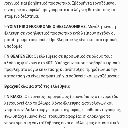
,τεχνικό και βοηθητικό προσωπικό. Εβδομήντα εργαζόμενοι
είναι με κοινωφελή προγράμματα και λήγει η θητεία τους το
επόμενο διάστημα.
ΨΥΧΙΑΤΡΙΚΟ ΝΟΣΟΚΟΜΕΙΟ ΘΕΣΣΑΛΟΝΙΚΗΣ:
Μεγάλη είναι η
έλλειψη σε νοσηλευτικό προσωπικό ενώ λείπουν σχεδόν οι
μισοί τραυματιοφορείς. Προβληματικές είναι και οι κτιριακές
υποδομές.
ΓΝ ΘΕΑΓΕΝΕΙΟ:
Οι ελλείψεις σε προσωπικό σε όλους τους
κλάδους φτάνουν στο 40%. Υπάρχουν επίσης σοβαρά κτιριακά
προβλήματα λόγω επέκτασης κι ανάπτυξης τμημάτων με την
κατάσταση να είναι ασφυκτική για ασθενείς και εργαζόμενους.
Βραχυκύκλωμα από τις ελλείψεις
ΓΝ ΚΙΛΚΙΣ:
Ο αξονικός τομογράφος (ο μοναδικός στο νομό) δε
λειτουργεί όλο το 24ωρο, λόγω έλλειψης ακτινολόγων και
χειριστών. Δε λειτουργεί ο μαστογράφος, ο ορθοπαντογράφος,
ενώ υπάρχει μόνο ένας τραυματιοφορέας σ’ ολόκληρο το
νοσοκομείο τη νύχτα! Σοβαρές είναι οι ελλείψεις σε μαιευτικό