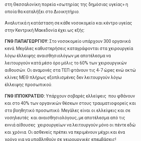
στη Θεσσαλονίκη πορεία «σωτηρίας της δημόσιας υγείας» η
οποία θα καταλήξει στο Διοικητήριο.
Αναλυτικά η κατάσταση σε κάθε νοσοκομείο και κέντρο υγείας
στην Κεντρική Μακεδονία έχει ως εξής:
ΓΝΘ ΠΑΠΑΓΕΩΡΓΙΟΥ:
Στο νοσοκομείο υπάρχουν 300 οργανικά
κενά. Μεγάλες καθυστερήσεις καταγράφονται στα χειρουργεία
λόγω έλλειψης αναισθησιολόγων με αποτέλεσμα να
λειτουργούν κατά μέσο όρο μόλις το 60% των χειρουργικών
αιθουσών. Οι αναμονές στα ΤΕΠ φτάνουν τις 4-7 ώρες ενώ οκτώ
κλίνες ΜΕΘ πλήρως εξοπλισμένες δεν λειτουργούν λόγω
έλλειψης προσωπικού.
ΓΝΘ ΙΠΠΟΚΡΑΤΕΙΟ:
Υπάρχουν σοβαρές ελλείψεις που φθάνουν
και στο 40% των οργανικών θέσεων στους τραυματιοφορείς και
στο βοηθητικό προσωπικό. Μεγάλες είναι οι ελλείψεις και σε
νοσηλευτές και αναισθησιολόγους, με αποτέλεσμα από τις
εννιά αίθουσες χειρουργείων να λειτουργούν μόνο οι πέντε εδώ
και χρόνια. Οι ασθενείς πρέπει να περιμένουν μέχρι και ένα
χρόνο για να υποβληθούν σε χειρουργικές επεμβάσεις!