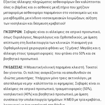
Εξαιτίας έλλειψης πληρώματος ασθενοφόρων δεν καλύπτονται
όλες οι βάρδιες και οι ασθενείς με εξιτήριο που χρήζουν
μεταφορά με ασθενοφόρο παραμένουν στο νοσοκομείο ως και
μια εβδομάδα, με κίνδυνο νοσοκομειακών λοιμώξεων, αύξηση
των νοσηλειών και δέσμευση κρεβατιού!
ΓΝ ΣΕΡΡΩΝ:
Σοβαρές είναι οι ελλείψεις σε ιατρικό προσωπικό,
όπως Ουρολόγους, Νευρολόγους και Ορθοπεδικούς, με άμεση
επίπτωση στη δυσλειτουργία των κλινικών. Η αναμονή για
Οφθαλμολογικά χειρουργεία φθάνει ως 12 μήνες!. Μεγάλη και η
έλλειψη στους τραυματιοφορείς που φτάνει στο 50% και σε
βοηθητικό προσωπικό.
ΓΝ ΕΔΕΣΣΑΣ:
Η Μαιευτική κλινική παραμένει κλειστή. Τοκετοί
δεν γίνονται. Οι πολίτες αναγκάζονται να απευθυνθούν σε
ιδιώτες μαιευτήρες. Υπάρχουν μόνο τρεις ακτινολόγοι, με
αποτέλεσμα να μην καλύπτονται οι εφημερίες. Σοβαρές είναι οι
ελλείψεις σε ιατρικό προσωπικό, τραυματιοφορείς (50%),
νοσηλευτικό (40%) και βοηθητικό προσωπικό, με άμεση
συνέπεια την υπολειτουργία τμημάτων. Η ΜΕΘ με τρία κρεβάτια ,
λειτουργεί με ένα νοσηλευτή στη βάρδια.