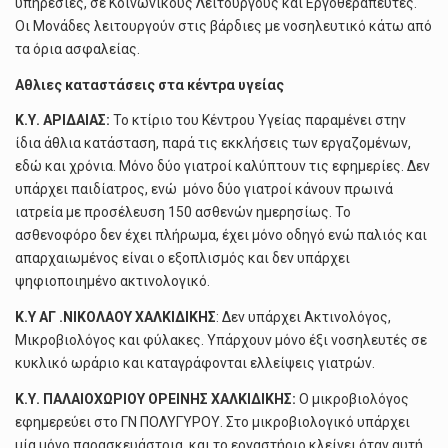
υπηρεσίες, σε Κοινωνικούς Λειτουργούς και Εργοθεραπευτές.
Οι Μονάδες λειτουργούν στις βάρδιες με νοσηλευτικό κάτω από
τα όρια ασφαλείας.
Αθλιες καταστάσεις στα κέντρα υγείας
Κ.Υ. ΑΡΙΔΑΙΑΣ:
Το κτίριο του Κέντρου Υγείας παραμένει στην
ίδια άθλια κατάσταση, παρά τις εκκλήσεις των εργαζομένων,
εδώ και χρόνια. Μόνο δύο γιατροί καλύπτουν τις εφημερίες. Δεν
υπάρχει παιδίατρος, ενώ μόνο δύο γιατροί κάνουν πρωινά
ιατρεία με προσέλευση 150 ασθενών ημερησίως. Το
ασθενοφόρο δεν έχει πλήρωμα, έχει μόνο οδηγό ενώ παλιός και
απαρχαιωμένος είναι ο εξοπλισμός και δεν υπάρχει
ψηφιοποιημένο ακτινολογικό.
Κ.Υ ΑΓ .ΝΙΚΟΛΑΟΥ ΧΑΛΚΙΔΙΚΗΣ
: Δεν υπάρχει Ακτινολόγος,
Μικροβιολόγος και φύλακες. Υπάρχουν μόνο έξι νοσηλευτές σε
κυκλικό ωράριο και καταγράφονται ελλείψεις γιατρών.
Κ.Υ. ΠΑΛΑΙΟΧΩΡΙΟΥ ΟΡΕΙΝΗΣ ΧΑΛΚΙΔΙΚΗΣ:
Ο μικροβιολόγος
εφημερεύει στο ΓΝ ΠΟΛΥΓΥΡΟΥ. Στο μικροβιολογικό υπάρχει
μία μόνο παρασκευάστρια, και το εργαστήριο κλείνει όταν αυτή