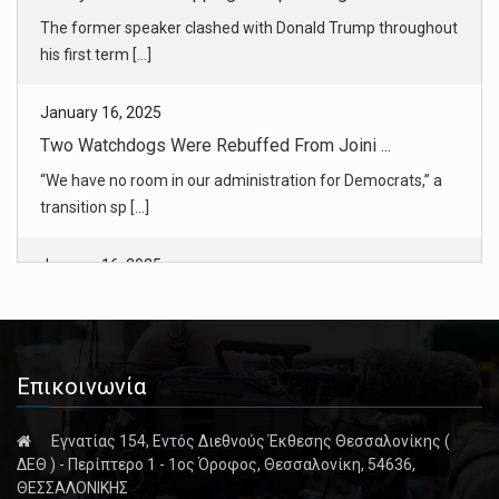
Two Watchdogs Were Rebuffed From Joini ...
“We have no room in our administration for Democrats,” a
transition sp [...]
January 16, 2025
TikTok Refugees Get Wry Welcome on Red ...
In their mass migration to the Chinese app RedNote, social
media users [...]
January 16, 2025
Bob Dylan Joins TikTok in What May Be ...
Dylan seemed to be in on the joke, posting an old black and
Επικοινωνία
white clip [...]
Εγνατίας 154, Εντός Διεθνούς Έκθεσης Θεσσαλονίκης (
January 17, 2025
ΔΕΘ ) - Περίπτερο 1 - 1ος Όροφος, Θεσσαλονίκη, 54636,
David Lynch Dead: ‘Twin Peaks’ and ‘Mu ...
ΘΕΣΣΑΛΟΝΙΚΗΣ