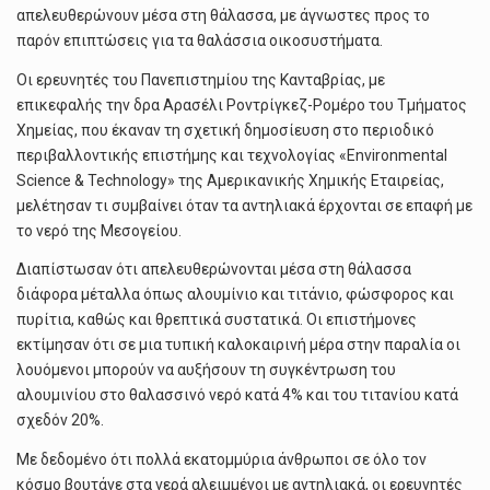
απελευθερώνουν μέσα στη θάλασσα, με άγνωστες προς το
παρόν επιπτώσεις για τα θαλάσσια οικοσυστήματα.
Οι ερευνητές του Πανεπιστημίου της Κανταβρίας, με
επικεφαλής την δρα Αρασέλι Ροντρίγκεζ-Ρομέρο του Τμήματος
Χημείας, που έκαναν τη σχετική δημοσίευση στο περιοδικό
περιβαλλοντικής επιστήμης και τεχνολογίας «Environmental
Science & Technology» της Αμερικανικής Χημικής Εταιρείας,
μελέτησαν τι συμβαίνει όταν τα αντηλιακά έρχονται σε επαφή με
το νερό της Μεσογείου.
Διαπίστωσαν ότι απελευθερώνονται μέσα στη θάλασσα
διάφορα μέταλλα όπως αλουμίνιο και τιτάνιο, φώσφορος και
πυρίτια, καθώς και θρεπτικά συστατικά. Οι επιστήμονες
εκτίμησαν ότι σε μια τυπική καλοκαιρινή μέρα στην παραλία οι
λουόμενοι μπορούν να αυξήσουν τη συγκέντρωση του
αλουμινίου στο θαλασσινό νερό κατά 4% και του τιτανίου κατά
σχεδόν 20%.
Με δεδομένο ότι πολλά εκατομμύρια άνθρωποι σε όλο τον
κόσμο βουτάνε στα νερά αλειμμένοι με αντηλιακά, οι ερευνητές