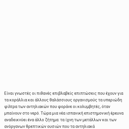
Είναι γνωστές οι πιθανές επιβλαβείς επιπτώσεις που έχουν για
τα κοράλλια και άλλους θαλάσσιους οργανισμούς τα υπεριώδη
φίλτρα των αντηλιακών που φοράνε οι κολυμβητές, όταν
μπαίνουν στο νερό. Τώρα μια νέα ισπανική επιστημονική έρευνα
αναδεικνύει ένα άλλο ζήτημα: τα ίχνη των μετάλλων και των
ανόργανων θρεπτικών ουσιών που τα αντηλιακά