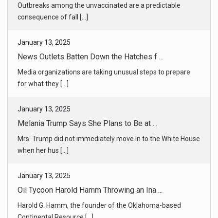
Media organizations are taking unusual steps to prepare
for what they [...]
January 13, 2025
Melania Trump Says She Plans to Be at ...
Mrs. Trump did not immediately move in to the White House
when her hus [...]
January 13, 2025
Oil Tycoon Harold Hamm Throwing an Ina ...
Harold G. Hamm, the founder of the Oklahoma-based
Continental Resource [...]
January 13, 2025
China’s Trade Surplus Reaches a Record ...
China’s vast exports in 2024 exceeded its imports on a scale
seldom se [...]