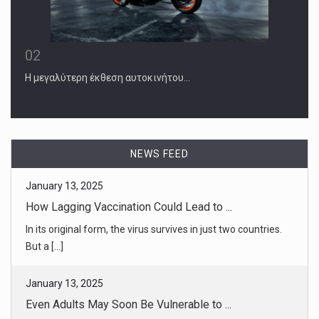
02
Η μεγαλύτερη έκθεση αυτοκινήτου…
NEWS FEED
January 13, 2025
Even Adults May Soon Be Vulnerable to ...
Outbreaks among the unvaccinated are a predictable
consequence of fall [...]
January 13, 2025
News Outlets Batten Down the Hatches f ...