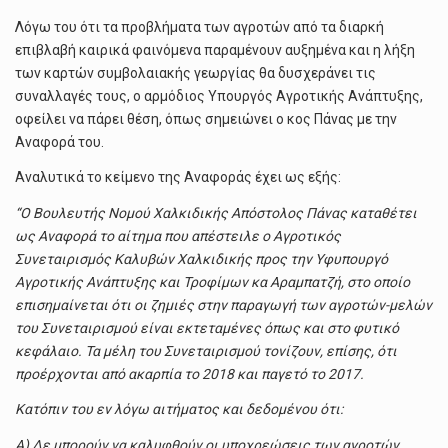
Λόγω του ότι τα προβλήματα των αγροτών από τα διαρκή
επιβλαβή καιρικά φαινόμενα παραμένουν αυξημένα και η λήξη
των καρτών συμβολαιακής γεωργίας θα δυσχεράνει τις
συναλλαγές τους, ο αρμόδιος Υπουργός Αγροτικής Ανάπτυξης,
οφείλει να πάρει θέση, όπως σημειώνει ο κος Πάνας με την
Αναφορά του.
Αναλυτικά το κείμενο της Αναφοράς έχει ως εξής:
“Ο Βουλευτής Νομού Χαλκιδικής Απόστολος Πάνας καταθέτει
ως Αναφορά το αίτημα που απέστειλε ο Αγροτικός
Συνεταιρισμός Καλυβών Χαλκιδικής προς την Υφυπουργό
Αγροτικής Ανάπτυξης και Τροφίμων κα Αραμπατζή, στο οποίο
επισημαίνεται ότι οι ζημιές στην παραγωγή των αγροτών-μελών
του Συνεταιρισμού είναι εκτεταμένες όπως και στο φυτικό
κεφάλαιο. Τα μέλη του Συνεταιρισμού τονίζουν, επίσης, ότι
προέρχονται από ακαρπία το 2018 και παγετό το 2017.
Κατόπιν του εν λόγω αιτήματος και δεδομένου ότι:
Α) Δε μπορούν να καλυφθούν οι υποχρεώσεις των αγροτών