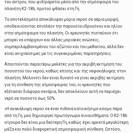
του άστρου, που φιλτράρεται μέσα από την ατμόσφαιρα του
πλανήτη K2-18b, προτού φθάσει στη Γη.
Τα αποτελέσματα αποκάλυψαν μόρια νερού σε αέρια μορφή,
υποδεικνύοντας επιπλέον την παρουσία υδρογόνου και ηλίου
στην ατμόσφαιρα του πλανήτη. Οι ερευνητές πιστεύουν ότι
μπορεί να υπάρχουν και άλλες μοριακές ενώσεις,
συμπεριλαμβανομένου του αζώτου και του μεθανίου, αλλά δεν
είναι ανιχνεύσιμες με τις συγκεκριμένες παρατηρήσεις.
Απαιτούνται περαιτέρω μελέτες για την ακριβή εκτίμηση του
ποσοστού του νερού, καθώς επίσης και της νεφοκάλυψης στον
πλανήτη. Μολονότι δεν είναι δυνατό να γίνει ακριβής εκτίμηση
για τη σύνθεση της ατμόσφαιρας του, οι ερευνητές που
εξέτασαν διάφορα σενάρια, δεν αποκλείουν αυτή να περιέχει
νερό σε ποσοστό έως 50%.
«Η ανακάλυψη νερού σε έναν πιθανά κατοικήσιμο κόσμο πέρα
από τη Γη, μού δημιουργεί πρωτόγνωρα συναισθήματα. Ο K2-18b
σίγουρα δεν είναι μια δεύτερη Γη, καθώς έχει αρκετά μεγαλύτερη
μάζα και πολύ διαφορετική ατμοσφαιρική σύνθεση. Ωστόσο,