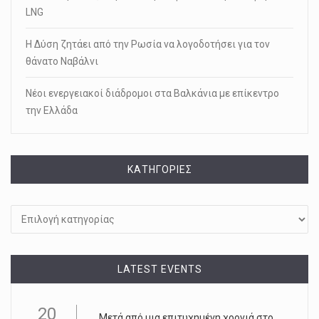
LNG
Η Δύση ζητάει από την Ρωσία να λογοδοτήσει για τον
θάνατο Ναβάλνι
Νέοι ενεργειακοί διάδρομοι στα Βαλκάνια με επίκεντρο
την Ελλάδα
KΑΤΗΓΟΡΊΕΣ
Kατηγορίες
LATEST EVENTS
20
Μετά από μια επιτυχημένη χρονιά στο