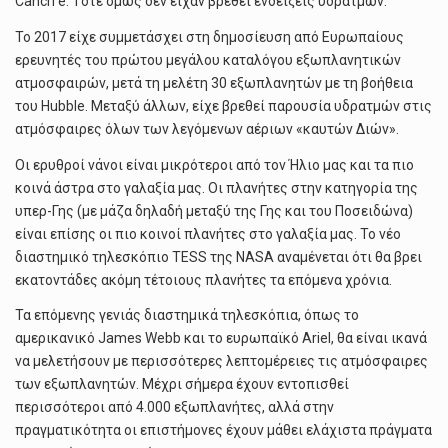
Cancri e. Τότε όμως δεν είχαν βρεθεί ενδείξεις υδρατμών.
Το 2017 είχε συμμετάσχει στη δημοσίευση από Ευρωπαίους
ερευνητές του πρώτου μεγάλου καταλόγου εξωπλανητικών
ατμοσφαιρών, μετά τη μελέτη 30 εξωπλανητών με τη βοήθεια
του Hubble. Μεταξύ άλλων, είχε βρεθεί παρουσία υδρατμών στις
ατμόσφαιρες όλων των λεγόμενων αέριων «καυτών Διών».
Οι ερυθροί νάνοι είναι μικρότεροι από τον Ήλιο μας και τα πιο
κοινά άστρα στο γαλαξία μας. Οι πλανήτες στην κατηγορία της
υπερ-Γης (με μάζα δηλαδή μεταξύ της Γης και του Ποσειδώνα)
είναι επίσης οι πιο κοινοί πλανήτες στο γαλαξία μας. Το νέο
διαστημικό τηλεσκόπιο TESS της NASA αναμένεται ότι θα βρει
εκατοντάδες ακόμη τέτοιους πλανήτες τα επόμενα χρόνια.
Τα επόμενης γενιάς διαστημικά τηλεσκόπια, όπως το
αμερικανικό James Webb και το ευρωπαϊκό Ariel, θα είναι ικανά
να μελετήσουν με περισσότερες λεπτομέρειες τις ατμόσφαιρες
των εξωπλανητών. Μέχρι σήμερα έχουν εντοπισθεί
περισσότεροι από 4.000 εξωπλανήτες, αλλά στην
πραγματικότητα οι επιστήμονες έχουν μάθει ελάχιστα πράγματα