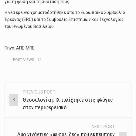
για τη φύση και τη σύσταση τους.
Η νέα έρευνα χρηματοδοτήθηκε από το Ευρωπαϊκό Συμβούλιο
Έρευνας (ERC) και το Συμβούλιο Επιστημών και Τεχνολογίας
του Ηνωμένου Βασιλείου.
Πηγή: ΑΠΕ-ΜΠΕ
POST VIEWS:
11
PREVIOUS POST
Post
Θεσσαλονίκη: ΙΧ τυλίχτηκε στις φλόγες
navigation
στον περιφερειακό
NEXT POST
Δύο γιγάντιες «φυσαλίδες» που εκπέμπουν