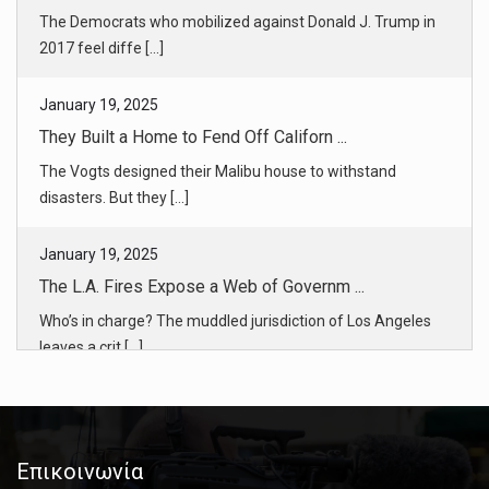
2017 feel diffe [...]
January 19, 2025
They Built a Home to Fend Off Californ ...
The Vogts designed their Malibu house to withstand
disasters. But they [...]
January 19, 2025
The L.A. Fires Expose a Web of Governm ...
Who’s in charge? The muddled jurisdiction of Los Angeles
leaves a crit [...]
January 19, 2025
How Will L.A. Rebuild? Tubbs Fire Reco ...
The Tubbs fire in 2017 wiped out more than 5,000
Επικοινωνία
structures in a North [...]