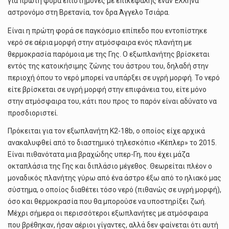
για πρώτη φορά επιστήμονες με επικεφαλής έναν Έλληνα
αστρονόμο στη Βρετανία, τον δρα Άγγελο Τσιάρα.
Είναι η πρώτη φορά σε παγκόσμιο επίπεδο που εντοπίστηκε
νερό σε αέρια μορφή στην ατμόσφαιρα ενός πλανήτη με
θερμοκρασία παρόμοια με της Γης. Ο εξωπλανήτης βρίσκεται
εντός της κατοικήσιμης ζώνης του άστρου του, δηλαδή στην
περιοχή όπου το νερό μπορεί να υπάρξει σε υγρή μορφή. Το νερό
είτε βρίσκεται σε υγρή μορφή στην επιφάνεια του, είτε μόνο
στην ατμόσφαιρα του, κάτι που προς το παρόν είναι αδύνατο να
προσδιοριστεί.
Πρόκειται για τον εξωπλανήτη K2-18b, ο οποίος είχε αρχικά
ανακαλυφθεί από το διαστημικό τηλεσκόπιο «Κέπλερ» το 2015.
Είναι πιθανότατα μια βραχώδης υπερ-Γη, που έχει μάζα
οκταπλάσια της Γης και διπλάσιο μέγεθος. Θεωρείται πλέον ο
μοναδικός πλανήτης γύρω από ένα άστρο έξω από το ηλιακό μας
σύστημα, ο οποίος διαθέτει τόσο νερό (πιθανώς σε υγρή μορφή),
όσο και θερμοκρασία που θα μπορούσε να υποστηρίξει ζωή.
Μέχρι σήμερα οι περισσότεροι εξωπλανήτες με ατμόσφαιρα
που βρέθηκαν, ήσαν αέριοι γίγαντες, αλλά δεν φαίνεται ότι αυτή