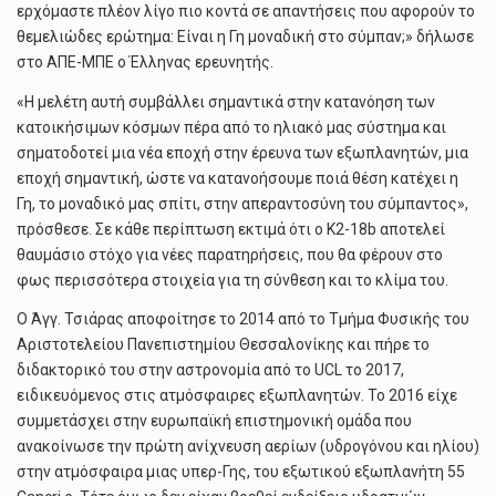
ερχόμαστε πλέον λίγο πιο κοντά σε απαντήσεις που αφορούν το
θεμελιώδες ερώτημα: Είναι η Γη μοναδική στο σύμπαν;» δήλωσε
στο ΑΠΕ-ΜΠΕ ο Έλληνας ερευνητής.
«Η μελέτη αυτή συμβάλλει σημαντικά στην κατανόηση των
κατοικήσιμων κόσμων πέρα από το ηλιακό μας σύστημα και
σηματοδοτεί μια νέα εποχή στην έρευνα των εξωπλανητών, μια
εποχή σημαντική, ώστε να κατανοήσουμε ποιά θέση κατέχει η
Γη, το μοναδικό μας σπίτι, στην απεραντοσύνη του σύμπαντος»,
πρόσθεσε. Σε κάθε περίπτωση εκτιμά ότι ο K2-18b αποτελεί
θαυμάσιο στόχο για νέες παρατηρήσεις, που θα φέρουν στο
φως περισσότερα στοιχεία για τη σύνθεση και το κλίμα του.
Ο Άγγ. Τσιάρας αποφοίτησε το 2014 από το Τμήμα Φυσικής του
Αριστοτελείου Πανεπιστημίου Θεσσαλονίκης και πήρε το
διδακτορικό του στην αστρονομία από το UCL το 2017,
ειδικευόμενος στις ατμόσφαιρες εξωπλανητών. Το 2016 είχε
συμμετάσχει στην ευρωπαϊκή επιστημονική ομάδα που
ανακοίνωσε την πρώτη ανίχνευση αερίων (υδρογόνου και ηλίου)
στην ατμόσφαιρα μιας υπερ-Γης, του εξωτικού εξωπλανήτη 55