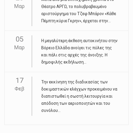
Μαρ
Θέατρο ΑΡΓΩ, το πολυβραβευμένο
αριστούργημα του Τζεφ Μπάρον «Κάθε
Πέμπτη κύριε Γκρην», έρχεται στην...
05
Η μεγαλύτερη έκθεση αυτοκινήτου στην
Μαρ
Βόρειο Ελλάδα ανοίγει τις πύλες της
και πάλι στις αρχές της άνοιξης. Η
δημοφιλής εκδήλωση...
17
Την εκκίνηση της διαδικασίας των
Φεβ
δοκιμαστικών ελέγχων προκειμένου να
διαπιστωθεί η σωστή λειτουργία και
απόδοση των αεριοποιητών και του
συνόλου...