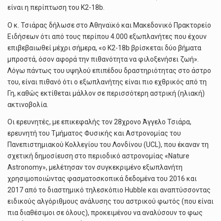
είναι η περίπτωση του K2-18b.
Ο κ. Τσιάρας δήλωσε στο Αθηναϊκό και Μακεδονικό Πρακτορείο
Ειδήσεων ότι από τους περίπου 4.000 εξωπλανήτες που έχουν
επιβεβαιωθεί μέχρι σήμερα, «ο K2-18b βρίσκεται δύο βήματα
μπροστά, όσον αφορά την πιθανότητα να φιλοξενήσει ζωή».
Λόγω πάντως του υψηλού επιπέδου δραστηριότητας στο άστρο
του, είναι πιθανό ότι ο εξωπλανήτης είναι πιο εχθρικός από τη
Γη, καθώς εκτίθεται μάλλον σε περισσότερη αστρική (ηλιακή)
ακτινοβολία.
Οι ερευνητές, με επικεφαλής τον 28χρονο Άγγελο Τσιάρα,
ερευνητή του Τμήματος Φυσικής και Αστρονομίας του
Πανεπιστημιακού Κολλεγίου του Λονδίνου (UCL), που έκαναν τη
σχετική δημοσίευση στο περιοδικό αστρονομίας «Nature
Astronomy», μελέτησαν τον συγκεκριμένο εξωπλανήτη
χρησιμοποιώντας φασματοσκοπικά δεδομένα του 2016 και
2017 από το διαστημικό τηλεσκόπιο Hubble και αναπτύσσοντας
ειδικούς αλγόριθμους ανάλυσης του αστρικού φωτός (που είναι
πια διαθέσιμοι σε όλους), προκειμένου να αναλύσουν το φως