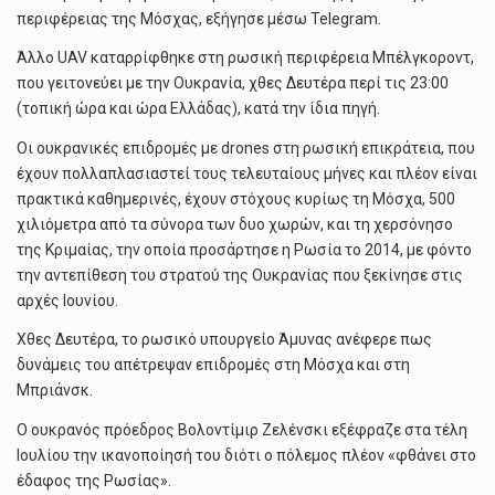
περιφέρειας της Μόσχας, εξήγησε μέσω Telegram.
Άλλο UAV καταρρίφθηκε στη ρωσική περιφέρεια Μπέλγκοροντ,
που γειτονεύει με την Ουκρανία, χθες Δευτέρα περί τις 23:00
(τοπική ώρα και ώρα Ελλάδας), κατά την ίδια πηγή.
Οι ουκρανικές επιδρομές με drones στη ρωσική επικράτεια, που
έχουν πολλαπλασιαστεί τους τελευταίους μήνες και πλέον είναι
πρακτικά καθημερινές, έχουν στόχους κυρίως τη Μόσχα, 500
χιλιόμετρα από τα σύνορα των δυο χωρών, και τη χερσόνησο
της Κριμαίας, την οποία προσάρτησε η Ρωσία το 2014, με φόντο
την αντεπίθεση του στρατού της Ουκρανίας που ξεκίνησε στις
αρχές Ιουνίου.
Χθες Δευτέρα, το ρωσικό υπουργείο Άμυνας ανέφερε πως
δυνάμεις του απέτρεψαν επιδρομές στη Μόσχα και στη
Μπριάνσκ.
Ο ουκρανός πρόεδρος Βολοντίμιρ Ζελένσκι εξέφραζε στα τέλη
Ιουλίου την ικανοποίησή του διότι ο πόλεμος πλέον «φθάνει στο
έδαφος της Ρωσίας».