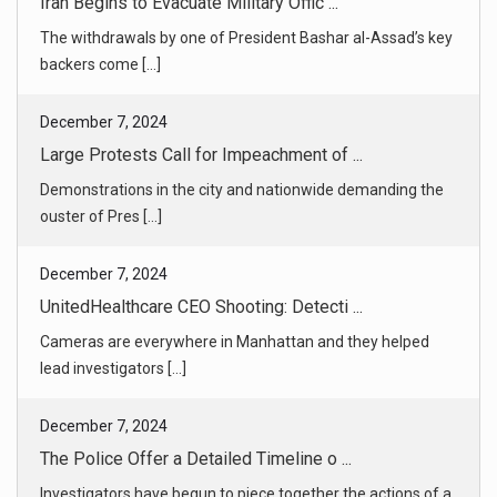
Large Protests Call for Impeachment of ...
Demonstrations in the city and nationwide demanding the
ouster of Pres [...]
December 7, 2024
UnitedHealthcare CEO Shooting: Detecti ...
Cameras are everywhere in Manhattan and they helped
lead investigators [...]
December 7, 2024
The Police Offer a Detailed Timeline o ...
Investigators have begun to piece together the actions of a
man they b [...]
December 7, 2024
On These Apps, the Dark Promise of Mot ...
Smartphone apps downloaded from Apple and Google can