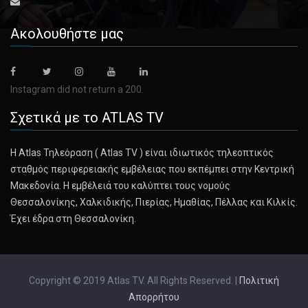
December 7, 2024
Ακολουθήστε μας
Harris Staffers Went Rogue to Reach Bl ...
Worried that the campaign was neglecting voters of color in
Philadelph [...]
Instagram did not return a 200.
Σχετικά με το ATLAS TV
December 7, 2024
Elon Musk and the Tech Billionaires St ...
Η Atlas Τηλεόραση ( Atlas TV ) είναι ιδιωτικός τηλεοπτικός
The involvement of wealthy investors has made this
σταθμός περιφερειακής εμβέλειας που εκπέμπει στην Κεντρική
presidential transi [...]
Μακεδονία. Η εμβέλειά του καλύπτει τους νομούς
Θεσσαλονίκης, Χαλκιδικής, Πιερίας, Ημαθίας, Πέλλας και Κιλκίς.
December 7, 2024
Έχει έδρα στη Θεσσαλονίκη.
Trump Still Faces 8 Civil Lawsuits Ove ...
Donald J. Trump has successfully defeated or impeded
many legal challe [...]
Copyright © 2019 Atlas TV. All Rights Reserved. |
Πολιτική
Απορρήτου
December 7, 2024