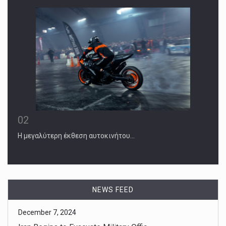
02
Η μεγαλύτερη έκθεση αυτοκινήτου…
December 7, 2024
Iran Begins to Evacuate Military Offic ...
The withdrawals by one of President Bashar al-Assad’s key
backers come [...]
NEWS FEED
December 7, 2024