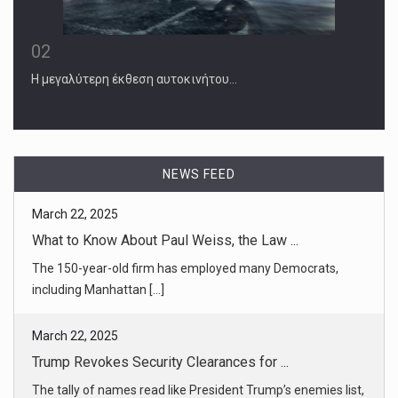
02
Η μεγαλύτερη έκθεση αυτοκινήτου…
March 22, 2025
What to Know About Paul Weiss, the Law ...
The 150-year-old firm has employed many Democrats,
NEWS FEED
including Manhattan [...]
March 22, 2025
Trump Revokes Security Clearances for ...
The tally of names read like President Trump’s enemies list,
from Leti [...]
March 22, 2025
Inside the Turmoil at the V.A. Mental ...