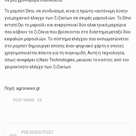
σε μια χρονοβόρα διαδικασία.
Το ρομπότ Dino, σε συνδυασμό, είναι η πρώτη «αυτόνομη λύση»
για μηχανικό έλεγχο των ζιζανίων σε σειρές μαρουλιών. Το Dino
εντοπίζει το μαρούλι και ενεργοποιεί δύο ηλεκτρικά μαχαίρια
που κόβουν τα ζιζάνια που βρίσκονται στο διάστημα μεταξύ δύο
κεφαλών μαρουλιών. Το σύστημα ελέγχου που ενσωματώνεται
στο ρομπότ δημιουργεί επίσης έναν ψηφιακό χάρτη ο οποίος
χρησιμοποιείται έπειτα για τη συγκομιδή. Αυτή η τεχνολογία,
όπως αναφέρει η Naïo Technologies, μειώνει το κόστος από τον
χειροκίνητο ελέγχο των ζιζανίων.
Πηγή: agronews.gr
POST VIEWS:
25
PREVIOUS POST
Post