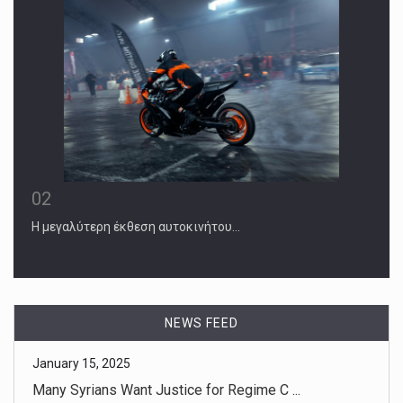
02
Η μεγαλύτερη έκθεση αυτοκινήτου…
January 15, 2025
Many Syrians Want Justice for Regime C ...
The new interim Syrian government says it will hunt down
NEWS FEED
and punish se [...]
January 15, 2025
Economic Toll of Los Angeles Fires Goe ...