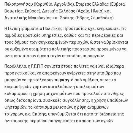
Πελοποννήσου (Κορινθία, Αργολίδα), Στερεάς Ελλάδας (Εύβοια,
Βοιωτίας, Σκύρος), Δυτικής Ελλάδας (Αχαΐα, Ηλεία) και
Ανατολικής Μακεδονίας και Θράκης (Έβρος, Σαμοθράκη).
Η Γενική Γραμματεία Πολιτικής Προστασίας έχει ενημερώσει τις
αρμόδιες κρατικές υπηρεσίες, καθώς και τις περιφέρειες και
τους δήμους των συγκεκριμένων περιοχών, ώστε να βρίσκονται
σε αυξημένη ετοιμότητα πολιτικής προστασίας προκειμένου να
αντιμετωπίσουν άμεσα τυχόν επεισόδια πυρκαγιών.
Παράλληλα, η Γ.Γ.Π.Π συνιστά στους πολίτες να είναι ιδιαίτερα
προσεκτικοί και να αποφεύγουν ενέργειες στην ύπαιθρο που
μπορούν να προκαλέσουν
πυρκαγιά
από αμέλεια, όπως το
κάψιμο ξερών χόρτων και κλαδιών ή υπολειμμάτων
καθαρισμού, η χρήση μηχανημάτων που προκαλούν σπινθήρες
όπως δισκοπρίονα, συσκευές συγκόλλησης, η χρήση υπαίθριων
ψησταριών, το κάπνισμα μελισσών, η ρίψη αναμμένων
τσιγάρων, κ.α. Επίσης, υπενθυμίζεται ότι κατά τη διάρκεια της
αντιπυρικής περιόδου απαγορεύεται η καύση των αγρών.