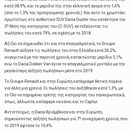
κατά 38,9%, και το μερίδιό της στην ελληνική αγορά στο 1,6%
(από το 1,3% της προηγούμενης χρονιάς). Και αυτό το χρωστάει
πρωτίστως στο αυθεντικό SUV Dacia Duster που κατέκτησε την
η
3
θέση της κατηγορίας του (C-SUV), εκτοξεύοντας τις
πωλήσεις του κατά 79%, σε σχέση με το 2018.
Αξίζει να σημειωθεί ότι και στα επαγγελματικά, το Groupe
Renault αύξησε τις πωλήσεις του στην Ελλάδα κατά 26,2%,
συγκριτικά με την περσινή χρονιά, κατακτώντας μερίδιο 5,1%,
ενώ το Dacia Dokker Van έγινε το επαγγελματικό μοντέλο με την
μεγαλύτερη αύξηση πωλήσεων μέσα στο 2019.
Το Groupe Renault και στην Ευρώπη κατέγραψε θετική πορεία
για άλλη μια χρονιά. Οι πωλήσεις του αυξήθηκαν κατά 1,3%, με
το Clio να παραμένει ηγέτης της κατηγορίας του πανευρωπαϊκά,
όπως, άλλωστε, κατάφερε να κάνει και το Captur.
Αντιστοίχως, η Dacia θριάμβευσε και στην Ευρώπη,
η
σημειώνοντας αύξηση πωλήσεων για 7
συνεχόμενη χρονιά, που
το 2019 έφτασε το 10,4%.