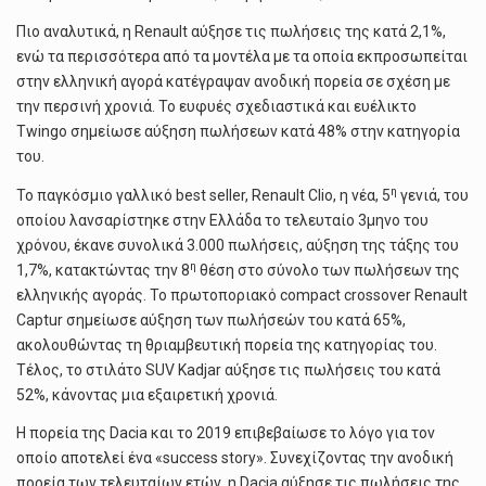
Πιο αναλυτικά, η Renault αύξησε τις πωλήσεις της κατά 2,1%,
ενώ τα περισσότερα από τα μοντέλα με τα οποία εκπροσωπείται
στην ελληνική αγορά κατέγραψαν ανοδική πορεία σε σχέση με
την περσινή χρονιά. Το ευφυές σχεδιαστικά και ευέλικτο
Twingo σημείωσε αύξηση πωλήσεων κατά 48% στην κατηγορία
του.
η
Το παγκόσμιο γαλλικό best seller, Renault Clio, η νέα, 5
γενιά, του
οποίου λανσαρίστηκε στην Ελλάδα το τελευταίο 3μηνο του
χρόνου, έκανε συνολικά 3.000 πωλήσεις, αύξηση της τάξης του
η
1,7%, κατακτώντας την 8
θέση στο σύνολο των πωλήσεων της
ελληνικής αγοράς. Το πρωτοποριακό compact crossover Renault
Captur σημείωσε αύξηση των πωλήσεών του κατά 65%,
ακολουθώντας τη θριαμβευτική πορεία της κατηγορίας του.
Τέλος, το στιλάτο SUV Kadjar αύξησε τις πωλήσεις του κατά
52%, κάνοντας μια εξαιρετική χρονιά.
Η πορεία της Dacia και το 2019 επιβεβαίωσε το λόγο για τον
οποίο αποτελεί ένα «success story». Συνεχίζοντας την ανοδική
πορεία των τελευταίων ετών, η Dacia αύξησε τις πωλήσεις της