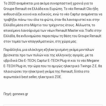
Το 2020 αναμένεται μια ακόμα συναρπαστική χρονιά για το
Groupe Renault σε Ελλάδα και Ευρώπη. Το νέο Renault Clio ήδη
ενθουσιάζει κοινό και ειδικούς, ενώ το νέο Captur αναμένεται να
τραβήξει πάνω του όλα τα φώτα, όταν θα λανσαριστεί και στην
Ελλάδα μέσα στο Μάρτιο του τρέχοντος έτους. Άλλωστε, το
επικείμενο λανσάρισμα των νέων Renault Master και Trafic στην
Ελλάδα, θα ενδυναμώσει περαιτέρω τη θέση του Groupe Renault
στον τομέα των επαγγελματικών, στη χώρα μας.
Παράλληλα, μια ολόκληρη εξηλεκτρισμένη γκάμα μοντέλων
βρίσκεται προ των πυλών και της ελληνικής αγοράς, με τα
υβριδικά Clio Ε-TECH, Captur E-TECH Plug-in και το νέο Megane
E-TECH Plug-in, την ώρα που το αμιγώς ηλεκτρικό Twingo Z.E. θα
πλαισιώσει την ηλεκτρική γκάμα της Renault, δίπλα στο
ευρωπαϊκό best seller, ηλεκτρικό ΖΟΕ.
Πηγή: gonews.gr