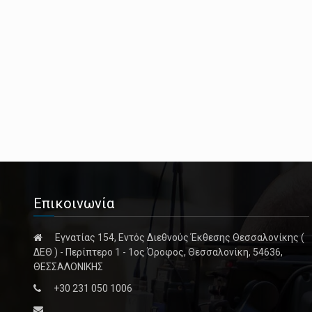
Επικοινωνία
Εγνατίας 154, Εντός Διεθνούς Έκθεσης Θεσσαλονίκης (
ΔΕΘ ) - Περίπτερο 1 - 1ος Όροφος, Θεσσαλονίκη, 54636,
ΘΕΣΣΑΛΟΝΙΚΗΣ
+30 231 050 1006