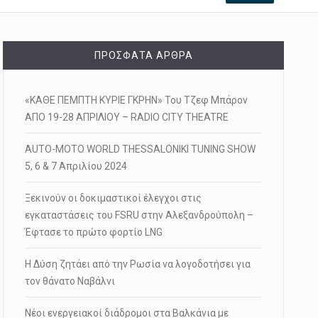
ΠΡΌΣΦΑΤΑ ΆΡΘΡΑ
«ΚΑΘΕ ΠΕΜΠΤΗ ΚΥΡΙΕ ΓΚΡΗΝ» Του Τζεφ Μπάρον
ΑΠΟ 19-28 ΑΠΡΙΛΙΟΥ – RADIO CITY THEATRE
AUTO-MOTO WORLD THESSALONIKI TUNING SHOW
5, 6 & 7 Απριλίου 2024
Ξεκινούν οι δοκιμαστικοί έλεγχοι στις
εγκαταστάσεις του FSRU στην Αλεξανδρούπολη –
Έφτασε το πρώτο φορτίο LNG
Η Δύση ζητάει από την Ρωσία να λογοδοτήσει για
τον θάνατο Ναβάλνι
Νέοι ενεργειακοί διάδρομοι στα Βαλκάνια με