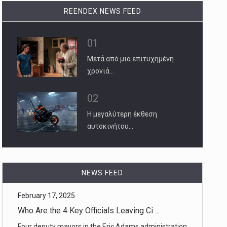
REENDEX NEWS FEED
01
Μετά από μια επιτυχημένη
χρονιά…
02
Η μεγαλύτερη έκθεση
αυτοκινήτου…
February 17, 2025
NEWS FEED
Who Are the 4 Key Officials Leaving Ci ...
Four deputy mayors in the Eric Adams administration
— all respected ve [...]