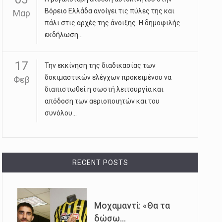
Βόρειο Ελλάδα ανοίγει τις πύλες της και
Μαρ
πάλι στις αρχές της άνοιξης. Η δημοφιλής
εκδήλωση...
17
Την εκκίνηση της διαδικασίας των
δοκιμαστικών ελέγχων προκειμένου να
Φεβ
διαπιστωθεί η σωστή λειτουργία και
απόδοση των αεριοποιητών και του
συνόλου...
RECENT POSTS
Μοχαμαντί: «Θα τα
δώσω...