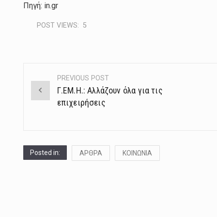
Πηγή: in.gr
POST VIEWS:
5
PREVIOUS POST
Post
Γ.ΕΜ.Η.: Αλλάζουν όλα για τις
navigation
επιχειρήσεις
Posted in:
ΑΡΘΡΑ
ΚΟΙΝΩΝΙΑ