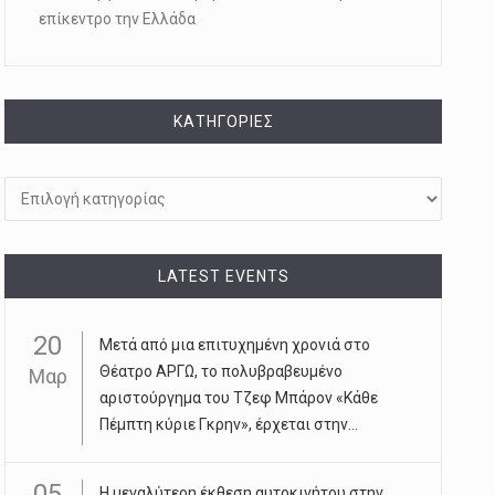
επίκεντρο την Ελλάδα
KΑΤΗΓΟΡΊΕΣ
Kατηγορίες
LATEST EVENTS
20
Μετά από μια επιτυχημένη χρονιά στο
Θέατρο ΑΡΓΩ, το πολυβραβευμένο
Μαρ
αριστούργημα του Τζεφ Μπάρον «Κάθε
Πέμπτη κύριε Γκρην», έρχεται στην...
05
Η μεγαλύτερη έκθεση αυτοκινήτου στην