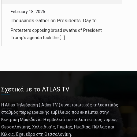
Thousands Gather on Presidents’ Day to ...
Protesters opposing broad swaths of President
Trump’s agenda took the [...]
February 17, 2025
Can the Federal Reserve Look Past Trum ...
Top officials are grappling with how to handle
potential price increas [...]
February 17, 2025
‘S.N.L.’ Celebrates 50 Years With Star ...
Σχετικά με το ATLAS TV
Stage and audience alike at Studio 8H were packed
with cast, alumni an [...]
Η Atlas Τηλεόραση ( Atlas TV ) είναι ιδιωτικός τηλεοπτικός
σταθμός περιφερειακής εμβέλειας που εκπέμπει στην
Κεντρική Μακεδονία. Η εμβέλειά του καλύπτει τους νομούς
February 17, 2025
Θεσσαλονίκης, Χαλκιδικής, Πιερίας, Ημαθίας, Πέλλας και
Trump’s USAID Cuts Halt Agent Orange V ...
Κιλκίς. Έχει έδρα στη Θεσσαλονίκη.