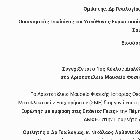
Oμιλητής: Δρ Γεωλογίας
Οικονομικός Γεωλόγος και Υπεύθυνος Ευρωπαϊκώ
Σο
Είσοδο
Συνεχίζεται ο 1ος Κύκλος Δια
στο Αριστοτέλειο Μουσείο Φυσι
Tο Αριστοτέλειο Μουσείο Φυσικής Ιστορίας Θε
Μεταλλευτικών Επιχειρήσεων (ΣΜΕ) διοργανώνει τη
Ευρώπης με έμφαση στις Σπάνιες Γαίες
»
την
Πέμπ
ΑΜΦΙΘ, στην Προβλήτα Α
Ομιλητής
o
Δρ Γεωλογίας, κ.
Νικόλαος Αρβανιτίδ