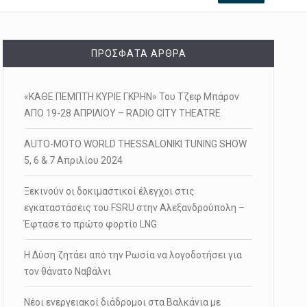
ΠΡΌΣΦΑΤΑ ΆΡΘΡΑ
«ΚΑΘΕ ΠΕΜΠΤΗ ΚΥΡΙΕ ΓΚΡΗΝ» Του Τζεφ Μπάρον
ΑΠΟ 19-28 ΑΠΡΙΛΙΟΥ – RADIO CITY THEATRE
AUTO-MOTO WORLD THESSALONIKI TUNING SHOW
5, 6 & 7 Απριλίου 2024
Ξεκινούν οι δοκιμαστικοί έλεγχοι στις
εγκαταστάσεις του FSRU στην Αλεξανδρούπολη –
Έφτασε το πρώτο φορτίο LNG
Η Δύση ζητάει από την Ρωσία να λογοδοτήσει για
τον θάνατο Ναβάλνι
Νέοι ενεργειακοί διάδρομοι στα Βαλκάνια με