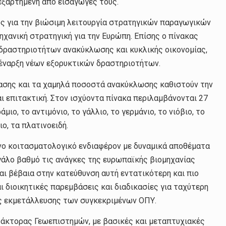
εξαρτημένη από εισαγωγές τους.
ος για την βιώσιμη λειτουργία στρατηγικών παραγωγικών
ηχανική στρατηγική για την Ευρώπη. Επίσης ο πίνακας
 δραστηριοτήτων ανακύκλωσης και κυκλικής οικονομίας,
ν έναρξη νέων εξορυκτικών δραστηριοτήτων.
τασης και τα χαμηλά ποσοστά ανακύκλωσης καθιστούν την
ι επιτακτική. Στον ισχύοντα πίνακα περιλαμβάνονται 27
ιο, το αντιμόνιο, το γάλλιο, το γερμάνιο, το νιόβιο, το
ιο, τα πλατινοειδή.
νο κοιτασματολογικό ενδιαφέρον με δυναμικά αποθέματα
γάλο βαθμό τις ανάγκες της ευρωπαϊκής βιομηχανίας
ι βέβαια στην κατεύθυνση αυτή εντατικότερη και πιο
 διοικητικές παρεμβάσεις και διαδικασίες για ταχύτερη
ς εκμετάλλευσης των συγκεκριμένων ΟΠΥ.
δάκτορας Γεωεπιστημών, με βασικές και μεταπτυχιακές