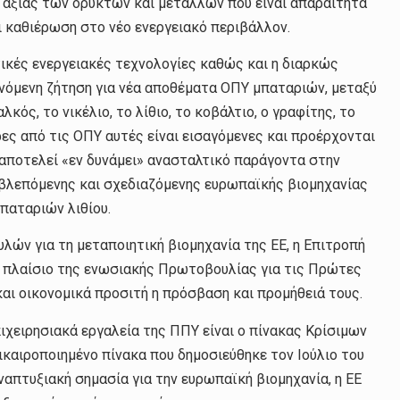
αξίας των ορυκτών και μετάλλων που είναι απαραίτητα
ι καθιέρωση στο νέο ενεργειακό περιβάλλον.
τικές ενεργειακές τεχνολογίες καθώς και η διαρκώς
νόμενη ζήτηση για νέα αποθέματα ΟΠΥ μπαταριών, μεταξύ
κός, το νικέλιο, το λίθιο, το κοβάλτιο, ο γραφίτης, το
ρες από τις ΟΠΥ αυτές είναι εισαγόμενες και προέρχονται
ποτελεί «εν δυνάμει» ανασταλτικό παράγοντα στην
βλεπόμενης και σχεδιαζόμενης ευρωπαϊκής βιομηχανίας
παταριών λιθίου.
ών για τη μεταποιητική βιομηχανία της ΕΕ, η Επιτροπή
ο πλαίσιο της ενωσιακής Πρωτοβουλίας για τις Πρώτες
και οικονομικά προσιτή η πρόσβαση και προμήθειά τους.
ιχειρησιακά εργαλεία της ΠΠΥ είναι ο πίνακας Κρίσιμων
αιροποιημένο πίνακα που δημοσιεύθηκε τον Ιούλιο του
απτυξιακή σημασία για την ευρωπαϊκή βιομηχανία, η ΕΕ