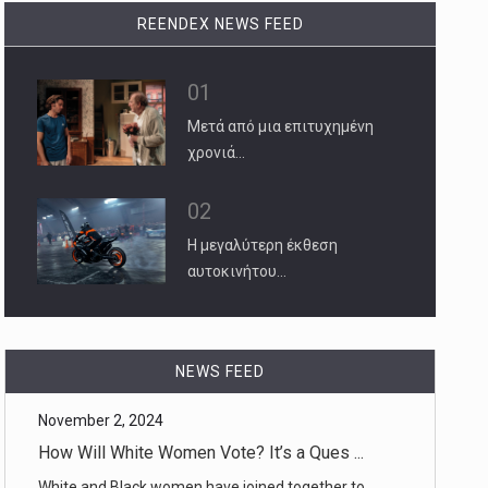
REENDEX NEWS FEED
01
Μετά από μια επιτυχημένη
χρονιά…
02
Η μεγαλύτερη έκθεση
αυτοκινήτου…
November 2, 2024
How Will White Women Vote? It’s a Ques ...
NEWS FEED
White and Black women have joined together to
power progressive causes [...]
November 2, 2024