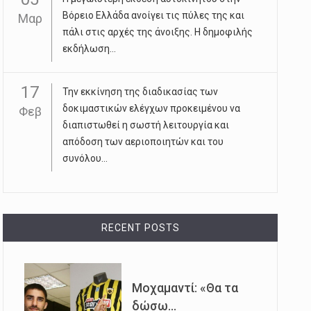
Βόρειο Ελλάδα ανοίγει τις πύλες της και
Μαρ
πάλι στις αρχές της άνοιξης. Η δημοφιλής
εκδήλωση...
17
Την εκκίνηση της διαδικασίας των
δοκιμαστικών ελέγχων προκειμένου να
Φεβ
διαπιστωθεί η σωστή λειτουργία και
απόδοση των αεριοποιητών και του
συνόλου...
RECENT POSTS
Μοχαμαντί: «Θα τα
δώσω...