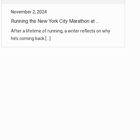
he’s coming back [...]
November 2, 2024
NYC Marathon Guide 2024: The Route, St ...
Everything you need to know about Sunday’s five-
borough race. [...]
November 2, 2024
In Mexico, Archaeologists Spot a Maya ...
A city with temple pyramids not far from the road
and a site with a Ma [...]
October 31, 2024
How Election Coverage Extends Beyond P ...
Nearly every team at The Times has some hand in
election coverage. Jou [...]