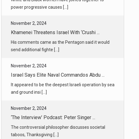
Khamenei Threatens Israel With ‘Crushi ...
His comments came as the Pentagon said it would
send additional fighte [...]
November 2, 2024
Israel Says Elite Naval Commandos Abdu ...
It appeared to be the deepest Israeli operation by sea
and ground insi [...]
November 2, 2024
‘The Interview’ Podcast: Peter Singer ...
The controversial philosopher discusses societal
taboos, Thanksgiving [...]
November 2, 2024
Running the New York City Marathon at ...
After a lifetime of running, a writer reflects on why