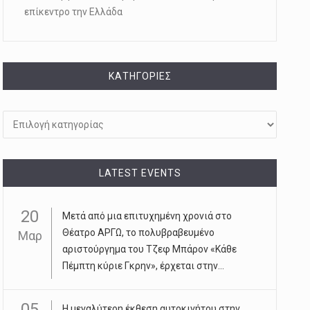
επίκεντρο την Ελλάδα
KΑΤΗΓΟΡΊΕΣ
Kατηγορίες
LATEST EVENTS
20
Μετά από μια επιτυχημένη χρονιά στο
Θέατρο ΑΡΓΩ, το πολυβραβευμένο
Μαρ
αριστούργημα του Τζεφ Μπάρον «Κάθε
Πέμπτη κύριε Γκρην», έρχεται στην...
05
Η μεγαλύτερη έκθεση αυτοκινήτου στην