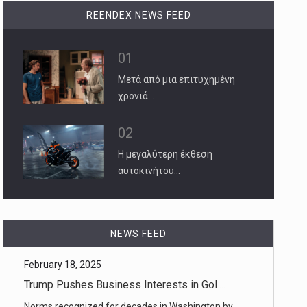
REENDEX NEWS FEED
01
Μετά από μια επιτυχημένη
χρονιά…
02
Η μεγαλύτερη έκθεση
αυτοκινήτου…
February 18, 2025
Trump Pushes Business Interests in Gol ...
NEWS FEED
Norms recognized for decades in Washington by
both parties no longer a [...]
February 18, 2025