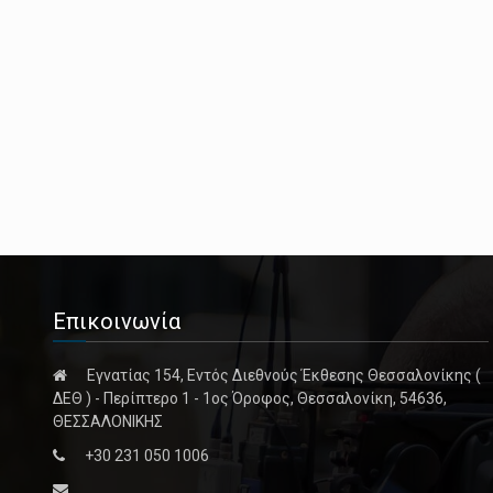
Επικοινωνία
Εγνατίας 154, Εντός Διεθνούς Έκθεσης Θεσσαλονίκης (
ΔΕΘ ) - Περίπτερο 1 - 1ος Όροφος, Θεσσαλονίκη, 54636,
ΘΕΣΣΑΛΟΝΙΚΗΣ
+30 231 050 1006