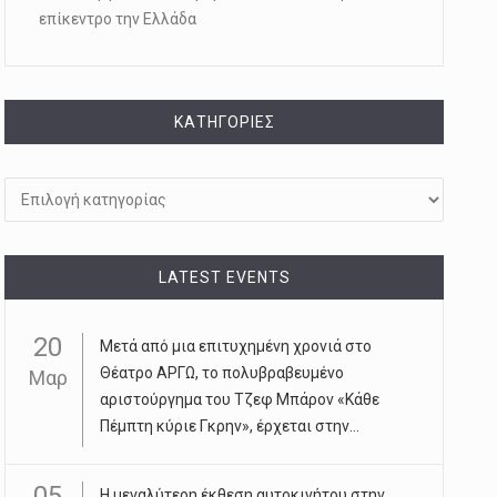
επίκεντρο την Ελλάδα
KΑΤΗΓΟΡΊΕΣ
Kατηγορίες
LATEST EVENTS
20
Μετά από μια επιτυχημένη χρονιά στο
Θέατρο ΑΡΓΩ, το πολυβραβευμένο
Μαρ
αριστούργημα του Τζεφ Μπάρον «Κάθε
Πέμπτη κύριε Γκρην», έρχεται στην...
05
Η μεγαλύτερη έκθεση αυτοκινήτου στην