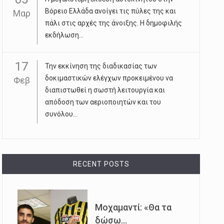
Βόρειο Ελλάδα ανοίγει τις πύλες της και
Μαρ
πάλι στις αρχές της άνοιξης. Η δημοφιλής
εκδήλωση...
17
Την εκκίνηση της διαδικασίας των
δοκιμαστικών ελέγχων προκειμένου να
Φεβ
διαπιστωθεί η σωστή λειτουργία και
απόδοση των αεριοποιητών και του
συνόλου...
RECENT POSTS
Μοχαμαντί: «Θα τα
δώσω...