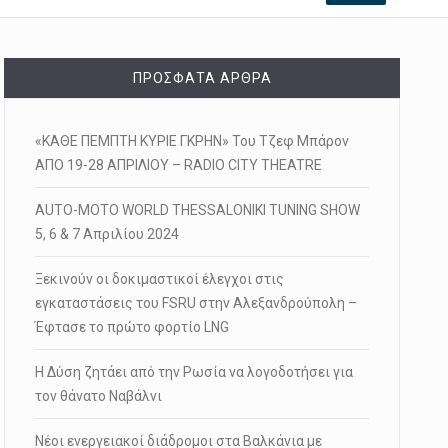
ΠΡΌΣΦΑΤΑ ΆΡΘΡΑ
«ΚΑΘΕ ΠΕΜΠΤΗ ΚΥΡΙΕ ΓΚΡΗΝ» Του Τζεφ Μπάρον
ΑΠΟ 19-28 ΑΠΡΙΛΙΟΥ – RADIO CITY THEATRE
AUTO-MOTO WORLD THESSALONIKI TUNING SHOW
5, 6 & 7 Απριλίου 2024
Ξεκινούν οι δοκιμαστικοί έλεγχοι στις
εγκαταστάσεις του FSRU στην Αλεξανδρούπολη –
Έφτασε το πρώτο φορτίο LNG
Η Δύση ζητάει από την Ρωσία να λογοδοτήσει για
τον θάνατο Ναβάλνι
Νέοι ενεργειακοί διάδρομοι στα Βαλκάνια με