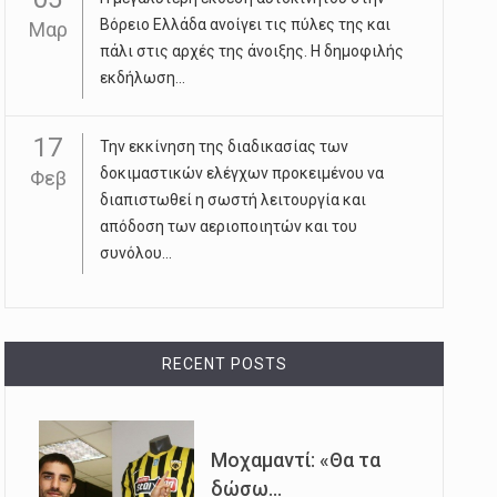
Βόρειο Ελλάδα ανοίγει τις πύλες της και
Μαρ
πάλι στις αρχές της άνοιξης. Η δημοφιλής
εκδήλωση...
17
Την εκκίνηση της διαδικασίας των
δοκιμαστικών ελέγχων προκειμένου να
Φεβ
διαπιστωθεί η σωστή λειτουργία και
απόδοση των αεριοποιητών και του
συνόλου...
RECENT POSTS
Μοχαμαντί: «Θα τα
δώσω...