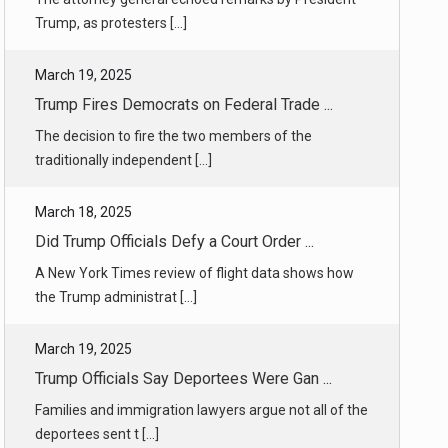
Trump Fires Democrats on Federal Trade ...
The decision to fire the two members of the
traditionally independent [...]
March 18, 2025
Did Trump Officials Defy a Court Order ...
A New York Times review of flight data shows how
the Trump administrat [...]
March 19, 2025
Trump Officials Say Deportees Were Gan ...
Families and immigration lawyers argue not all of the
deportees sent t [...]
March 18, 2025
Trump Administration Pushes Back Again ...
The attacks on the judge, James E. Boasberg,