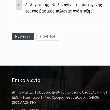
Post
Λ. Αυγενάκης: Να ξαναγίνει ο πρωτογενής
navigation
τομέας βασικός πυλώνας ανάπτυξης
Posted in:
ΠΟΛΙΤΙΚΗ
Επικοινωνία
Εγνατίας 154, Εντός Διεθνούς Έκθεσης Θεσσαλονίκης (
ΔΕΘ ) - Περίπτερο 1 - 1ος Όροφος, Θεσσαλονίκη, 54636,
ΘΕΣΣΑΛΟΝΙΚΗΣ