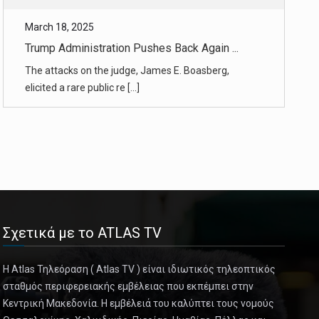
elicited a rare public re [...]
March 18, 2025
‘We Finally Got You.’ Immigrant-Rights ...
Jeanette Vizguerra, who made national news
evading deportation in a ch [...]
March 19, 2025
J.F.K., Blown Away, What Else Do I Hav ...
Why the newly released documents won’t put out the
fire. [...]
Σχετικά με το ATLAS TV
March 19, 2025
Historians Take Wait-and-See Approach ...
Η Atlas Τηλεόραση ( Atlas TV ) είναι ιδιωτικός τηλεοπτικός
σταθμός περιφερειακής εμβέλειας που εκπέμπει στην
Scholars say the papers are unlikely to include
Κεντρική Μακεδονία. Η εμβέλειά του καλύπτει τους νομούς
dramatic revelations b [...]