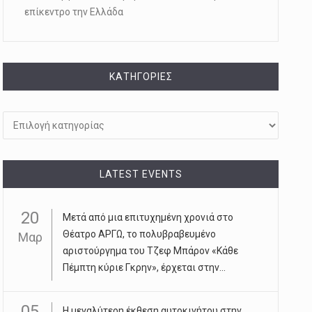
επίκεντρο την Ελλάδα
KΑΤΗΓΟΡΊΕΣ
Kατηγορίες
LATEST EVENTS
20
Μετά από μια επιτυχημένη χρονιά στο
Θέατρο ΑΡΓΩ, το πολυβραβευμένο
Μαρ
αριστούργημα του Τζεφ Μπάρον «Κάθε
Πέμπτη κύριε Γκρην», έρχεται στην...
05
Η μεγαλύτερη έκθεση αυτοκινήτου στην