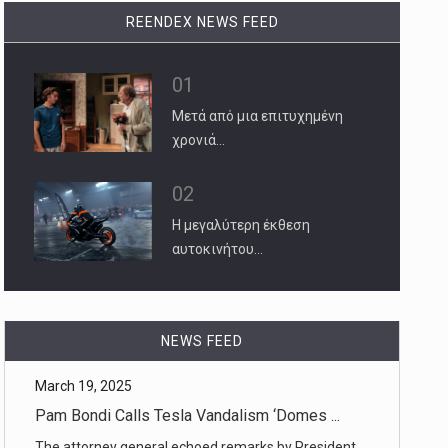
REENDEX NEWS FEED
01
Μετά από μια επιτυχημένη
χρονιά…
02
Η μεγαλύτερη έκθεση
αυτοκινήτου…
March 19, 2025
Pam Bondi Calls Tesla Vandalism ‘Domes ...
NEWS FEED
The attorney general echoed remarks by President
Trump, as protesters [...]
March 19, 2025