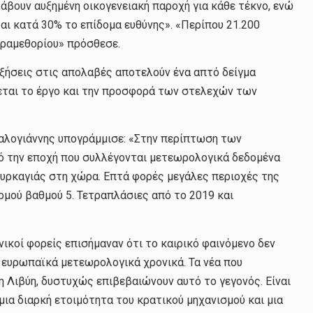
λάβουν αυξημένη οικογενειακή παροχή για κάθε τέκνο, ενώ
ται κατά 30% το επίδομα ευθύνης». «Περίπου 21.200
αραμεθορίου» πρόσθεσε.
ξήσεις στις απολαβές αποτελούν ένα απτό δείγμα
εται το έργο και την προσφορά των στελεχών των
φαλογιάννης υπογράμμισε: «Στην περίπτωση των
πό την εποχή που συλλέγονται μετεωρολογικά δεδομένα
πυρκαγιάς στη χώρα. Επτά φορές μεγάλες περιοχές της
μού βαθμού 5. Τετραπλάσιες από το 2019 και
ονικοί φορείς επισήμαναν ότι το καιρικό φαινόμενο δεν
α ευρωπαϊκά μετεωρολογικά χρονικά. Τα νέα που
η Λιβύη, δυστυχώς επιβεβαιώνουν αυτό το γεγονός. Είναι
μια διαρκή ετοιμότητα του κρατικού μηχανισμού και μια