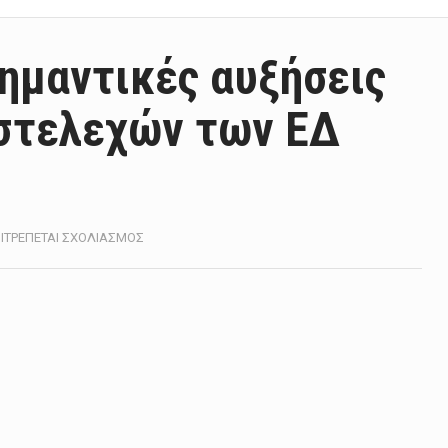
Σημαντικές αυξήσεις
 στελεχών των ΕΔ
ΣΤΟ
ΙΤΡΈΠΕΤΑΙ ΣΧΟΛΙΑΣΜΌΣ
Γ.
ΚΕΦΑΛΟΓΙΆΝΝΗΣ:
ΣΗΜΑΝΤΙΚΈΣ
ΑΥΞΉΣΕΙΣ
ΣΤΟΥΣ
ΜΙΣΘΟΎΣ
ΤΩΝ
ΣΤΕΛΕΧΏΝ
ΤΩΝ
ΕΔ