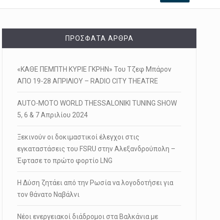
ΠΡΌΣΦΑΤΑ ΆΡΘΡΑ
«ΚΑΘΕ ΠΕΜΠΤΗ ΚΥΡΙΕ ΓΚΡΗΝ» Του Τζεφ Μπάρον
ΑΠΟ 19-28 ΑΠΡΙΛΙΟΥ – RADIO CITY THEATRE
AUTO-MOTO WORLD THESSALONIKI TUNING SHOW
5, 6 & 7 Απριλίου 2024
Ξεκινούν οι δοκιμαστικοί έλεγχοι στις
εγκαταστάσεις του FSRU στην Αλεξανδρούπολη –
Έφτασε το πρώτο φορτίο LNG
Η Δύση ζητάει από την Ρωσία να λογοδοτήσει για
τον θάνατο Ναβάλνι
Νέοι ενεργειακοί διάδρομοι στα Βαλκάνια με