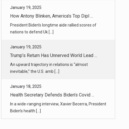
nations to defend Uk [...]
January 19, 2025
Trump’s Return Has Unnerved World Lead ...
An upward trajectory in relations is “almost
inevitable,” the U.S. amb [...]
January 18, 2025
Health Secretary Defends Biden’s Covid ...
In a wide-ranging interview, Xavier Becerra, President
Biden’s health [...]
January 18, 2025
Amid Wildfires, a New Reality for L.A. ...
Binge-worthy guilty pleasures like “The Real
Housewives of Beverly Hil [...]