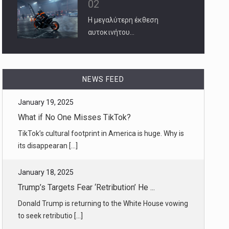
02
Η μεγαλύτερη έκθεση
αυτοκινήτου…
January 19, 2025
What if No One Misses TikTok?
NEWS FEED
TikTok’s cultural footprint in America is huge. Why is
its disappearan [...]
January 18, 2025
Trump’s Targets Fear ‘Retribution’ He ...
Donald Trump is returning to the White House vowing
to seek retributio [...]
January 19, 2025
How Antony Blinken, America’s Top Dipl ...
President Biden’s longtime aide rallied scores of