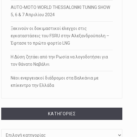
AUTO-MOTO WORLD THESSALONIKI TUNING SHOW
5, 6 & 7 Απριλίου 2024
Ξεκινούν οι δοκιμαστικοί έλεγχοι στις
εγκαταστάσεις του FSRU στην Αλεξανδρούπολη –
Έφτασε το πρώτο φορτίο LNG
Η Δύση ζητάει από την Ρωσία να λογοδοτήσει για
τον θάνατο Ναβάλνι
Νέοι ενεργειακοί διάδρομοι στα Βαλκάνια με
επίκεντρο την Ελλάδα
KΑΤΗΓΟΡΊΕΣ
Kατηγορίες