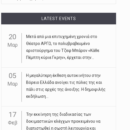
LATEST EVENTS
20
Μετά από μια επιτυχημένη χρονιά στο
Θέατρο ΑΡΓΩ, το πολυβραβευμένο
Μαρ
αριστούργημα του Τζεφ Μπάρον «Κάθε
Πέμπτη κύριε Γκρην», έρχεται στην...
05
Η μεγαλύτερη έκθεση αυτοκινήτου στην
Βόρειο Ελλάδα ανοίγει τις πύλες της και
Μαρ
πάλι στις αρχές της άνοιξης. Η δημοφιλής
εκδήλωση...
17
Την εκκίνηση της διαδικασίας των
δοκιμαστικών ελέγχων προκειμένου να
Φεβ
διαπιστωθεί η σωστή λειτουργία και