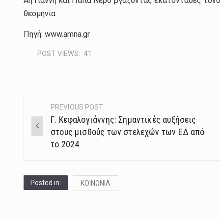
Αη Γιάννη και Παπά Νερό βγάζοντας εκατοντάδες τόν
θεομηνία.
Πηγή: www.amna.gr
POST VIEWS:
41
PREVIOUS POST
Post
Γ. Κεφαλογιάννης: Σημαντικές αυξήσεις
navigation
στους μισθούς των στελεχών των ΕΔ από
το 2024
Posted in:
ΚΟΙΝΩΝΙΑ