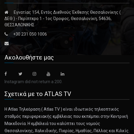
Εγνατίας 154, Εντός Διεθνούς Έκθεσης Θεσσαλονίκης (
October 14, 2024
ΔΕΘ ) - Περίπτερο 1 - 1ος Όροφος, Θεσσαλονίκη, 54636,
Attention Kmart Shoppers: It’s Closing ...
ΘΕΣΣΑΛΟΝΙΚΗΣ
As the last full-size Kmart in the continental United States
+30 231 050 1006
prepares [...]
October 14, 2024
Ακολουθήστε μας
Nobel Economics Prize Awarded to Daron ...
Daron Acemoglu, Simon Johnson and James Robinson
shared the award for [...]
Instagram did not return a 200.
Σχετικά με το ATLAS TV
October 14, 2024
Kash Patel: The Magical Rise of a Self ...
Η Atlas Τηλεόραση ( Atlas TV ) είναι ιδιωτικός τηλεοπτικός
The MAGA loyalist Mr. Patel aims to run the C.I.A. if Donald
σταθμός περιφερειακής εμβέλειας που εκπέμπει στην Κεντρική
Trump win [...]
Μακεδονία. Η εμβέλειά του καλύπτει τους νομούς
Θεσσαλονίκης, Χαλκιδικής, Πιερίας, Ημαθίας, Πέλλας και Κιλκίς.