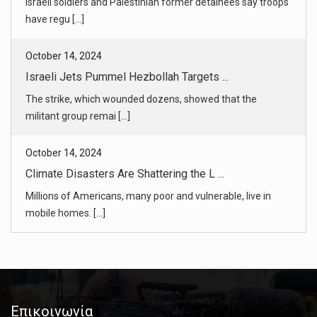
The strike, which wounded dozens, showed that the
militant group remai [...]
October 14, 2024
Climate Disasters Are Shattering the L ...
Millions of Americans, many poor and vulnerable, live in
mobile homes. [...]
October 14, 2024
Meteorologists Face Harassment and Dea ...
Weather experts say the spiraling falsehoods, especially
claims that t [...]
October 14, 2024
Russian Oil Flows Through Western ‘Pri ...
A report shows how Russia has largely evaded sanctions
Επικοινωνία
aimed at limiti [...]