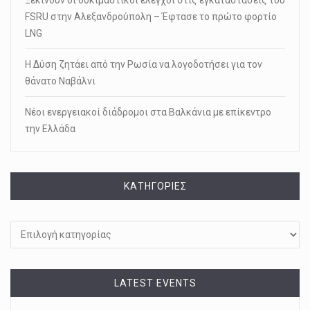
Ξεκινούν οι δοκιμαστικοί έλεγχοι στις εγκαταστάσεις του
FSRU στην Αλεξανδρούπολη – Έφτασε το πρώτο φορτίο
LNG
Η Δύση ζητάει από την Ρωσία να λογοδοτήσει για τον
θάνατο Ναβάλνι
Νέοι ενεργειακοί διάδρομοι στα Βαλκάνια με επίκεντρο
την Ελλάδα
KΑΤΗΓΟΡΊΕΣ
Kατηγορίες
LATEST EVENTS