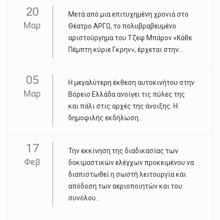
20
Μετά από μια επιτυχημένη χρονιά στο
Μαρ
Θέατρο ΑΡΓΩ, το πολυβραβευμένο
αριστούργημα του Τζεφ Μπάρον «Κάθε
Πέμπτη κύριε Γκρην», έρχεται στην...
05
Η μεγαλύτερη έκθεση αυτοκινήτου στην
Μαρ
Βόρειο Ελλάδα ανοίγει τις πύλες της
και πάλι στις αρχές της άνοιξης. Η
δημοφιλής εκδήλωση...
17
Την εκκίνηση της διαδικασίας των
Φεβ
δοκιμαστικών ελέγχων προκειμένου να
διαπιστωθεί η σωστή λειτουργία και
απόδοση των αεριοποιητών και του
συνόλου...