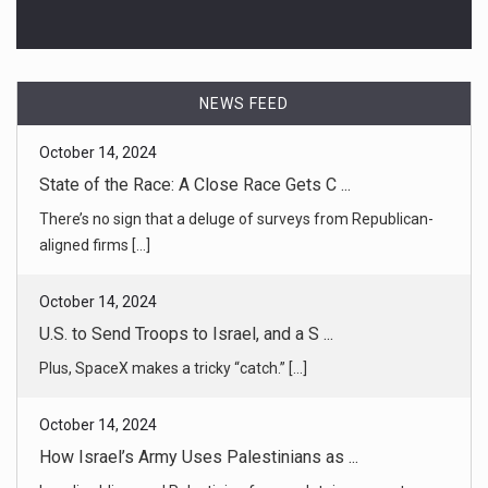
NEWS FEED
October 14, 2024
U.S. to Send Troops to Israel, and a S ...
Plus, SpaceX makes a tricky “catch.” [...]
October 14, 2024
How Israel’s Army Uses Palestinians as ...
Israeli soldiers and Palestinian former detainees say troops
have regu [...]
October 14, 2024
Israeli Jets Pummel Hezbollah Targets ...