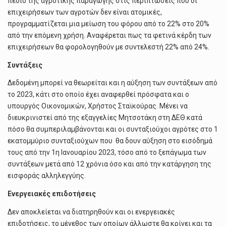
πεδίο της αγροτικής παραγωγής στις περιπτώσεις που οι
επιχειρήσεων των αγροτών δεν είναι ατοµικές,
προγραµµατίζεται µια µείωση του φόρου από το 22% στο 20%
από την επόµενη χρήση. Αναφέρεται πως τα φετινά κέρδη των
επιχειρήσεων θα φορολογηθούν µε συντελεστή 22% από 24%.
Συντάξεις
∆εδοµένη µπορεί να θεωρείται και η αύξηση των συντάξεων από
το 2023, κάτι στο οποίο έχει αναφερθεί πρόσφατα και ο
υπουργός Οικονοµικών, Χρήστος Σταϊκούρας. Μένει να
διευκρινιστεί από της εξαγγελίες Μητσοτάκη στη ∆ΕΘ κατά
πόσο θα συµπεριλαµβάνονται και οι συνταξιούχοι αγρότες στο 1
εκατοµµύριο συνταξιούχων που θα δουν αύξηση στο εισόδηµά
τους από την 1η Ιανουαρίου 2023, τόσο από το ξεπάγωµα των
συντάξεων µετά από 12 χρόνια όσο και από την κατάργηση της
εισφοράς αλληλεγγύης.
Ενεργειακές επιδοτήσεις
∆εν αποκλείεται να διατηρηθούν και οι ενεργειακές
επιδοτήσεις, το µέγεθος των οποίων άλλωστε θα κρίνει και τα