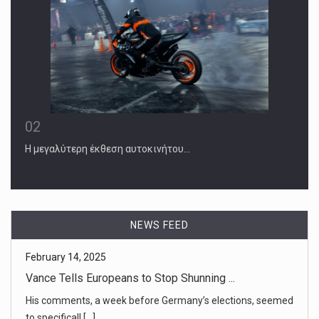
02
Η μεγαλύτερη έκθεση αυτοκινήτου…
February 14, 2025
Vance Tells Europeans to Stop Shunning ...
His comments, a week before Germany’s elections, seemed
to specificall [...]
NEWS FEED
February 14, 2025
Russian Drone Hits Chernobyl Nuclear R ...
President Volodymyr Zelensky of Ukraine called the
damage “significant [...]