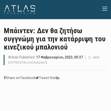
Μπάιντεν: Δεν θα ζητήσω
συγγνώμη για την κατάρριψη του
κινεζικού μπαλονιού
Article Published:
17 Φεβρουαρίου, 2023, 00:37
ΔΕΝ
ΣΤΟ
ΕΠΙΤΡΈΠΕΤΑΙ ΣΧΟΛΙΑΣΜΌΣ
ΜΠΆΙΝΤΕΝ:
ΔΕΝ
Share on Facebook
Tweet this!
ΘΑ
ΖΗΤΉΣΩ
ΣΥΓΓΝΏΜΗ
ΓΙΑ
ΤΗΝ
ΚΑΤΆΡΡΙΨΗ
ΤΟΥ