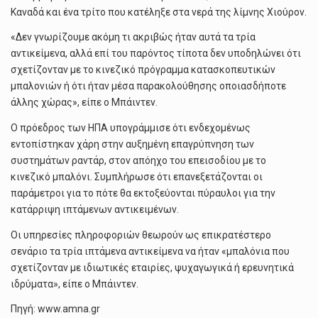
Καναδά και ένα τρίτο που κατέληξε στα νερά της λίμνης Χιούρον.
«Δεν γνωρίζουμε ακόμη τι ακριβώς ήταν αυτά τα τρία
αντικείμενα, αλλά επί του παρόντος τίποτα δεν υποδηλώνει ότι
σχετίζονταν με το κινεζικό πρόγραμμα κατασκοπευτικών
μπαλονιών ή ότι ήταν μέσα παρακολούθησης οποιασδήποτε
άλλης χώρας», είπε ο Μπάιντεν.
Ο πρόεδρος των ΗΠΑ υπογράμμισε ότι ενδεχομένως
εντοπίστηκαν χάρη στην αυξημένη επαγρύπνηση των
συστημάτων ραντάρ, στον απόηχο του επεισοδίου με το
κινεζικό μπαλόνι. Συμπλήρωσε ότι επανεξετάζονται οι
παράμετροι για το πότε θα εκτοξεύονται πύραυλοι για την
κατάρριψη ιπτάμενων αντικειμένων.
Οι υπηρεσίες πληροφοριών θεωρούν ως επικρατέστερο
σενάριο τα τρία ιπτάμενα αντικείμενα να ήταν «μπαλόνια που
σχετίζονταν με ιδιωτικές εταιρίες, ψυχαγωγικά ή ερευνητικά
ιδρύματα», είπε ο Μπάιντεν.
Πηγή: www.amna.gr