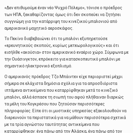
«Δεν επιθυμούμε έναν νέο Ψυχρό Πόλεμο», τόνισε ο πρόεδρος
των ΗΠΑ, ξεκαθαρίζοντας όμως ότι δεν σκοπεύει να ζητήσει
συγγνώμη για την κατάρριψη του κινεζικού μπαλονιού από
αμερικανικό μαχητικό αεροσκάφος.
Το Πεκίνο διαβεβαιώνει ότι το μπαλόνι εξυπηρετούσε
«ερευνητικούς σκοπούς, κυρίως μετεωρολογικούς» και ότι
εισήλθε «ακούσια» στον αμερικανικό εναέριο χώρο. Σύμφωνα με
την Ουάσινγκτον, επρόκειτο για κατασκοπευτικό μπαλόνι με
σημαντικό ηλεκτρονικό εξοπλισμό.
Ο αμερικανός πρόεδρος Τζο Μπάιντεν είχε περιοριστεί μέχρι
σήμερα σε ελάχιστα δημόσια σχόλια για τα απροσδιόριστα
ιπτάμενα αντικείμενα που καταρρίφθηκαν μετά το κινεζικό
μπαλόνι, αλλά έσπασε τη σιωπή του αφού πλήθαιναν διαρκώς
τα μέλη του Κογκρέσου που ζητούσαν περισσότερες
πληροφορίες. Είπε ότι οι μυστικές υπηρεσίες εξακολουθούν να
διερευνούν τα περιστατικά για να μάθουν περισσότερα σχετικά
με τα τρία αγνώστου ταυτότητας αντικείμενα που
καταρρίφθηκαν: ένα πάνω από την Αλάσκα, ένα πάνω από τον