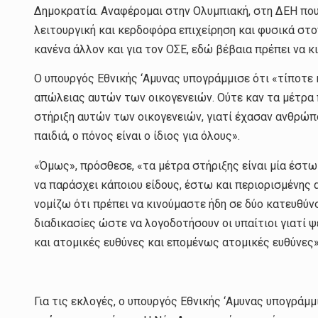
Δημοκρατία. Αναφέρομαι στην Ολυμπιακή, στη ΔΕΗ που
λειτουργική και κερδοφόρα επιχείρηση και φυσικά στο
κανένα άλλον και για τον ΟΣΕ, εδώ βέβαια πρέπει να κ
Ο υπουργός Εθνικής ‘Αμυνας υπογράμμισε ότι «τίποτε 
απώλειας αυτών των οικογενειών. Ούτε καν τα μέτρα 
στήριξη αυτών των οικογενειών, γιατί έχασαν ανθρώπ
παιδιά, ο πόνος είναι ο ίδιος για όλους».
«Όμως», πρόσθεσε, «τα μέτρα στήριξης είναι μία έστω
να παράσχει κάποιου είδους, έστω και περιορισμένης α
νομίζω ότι πρέπει να κινούμαστε ήδη σε δύο κατευθύ
διαδικασίες ώστε να λογοδοτήσουν οι υπαίτιοι γιατί ψ
και ατομικές ευθύνες και επομένως ατομικές ευθύνες»
Για τις εκλογές, ο υπουργός Εθνικής ‘Αμυνας υπογράμ