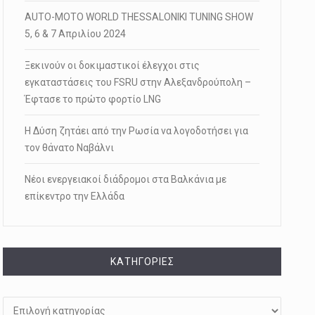
AUTO-MOTO WORLD THESSALONIKI TUNING SHOW
5, 6 & 7 Απριλίου 2024
Ξεκινούν οι δοκιμαστικοί έλεγχοι στις
εγκαταστάσεις του FSRU στην Αλεξανδρούπολη –
Έφτασε το πρώτο φορτίο LNG
Η Δύση ζητάει από την Ρωσία να λογοδοτήσει για
τον θάνατο Ναβάλνι
Νέοι ενεργειακοί διάδρομοι στα Βαλκάνια με
επίκεντρο την Ελλάδα
KΑΤΗΓΟΡΊΕΣ
Kατηγορίες