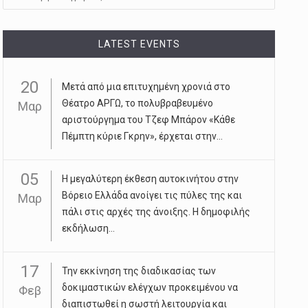
LATEST EVENTS
20
Μετά από μια επιτυχημένη χρονιά στο
Θέατρο ΑΡΓΩ, το πολυβραβευμένο
Μαρ
αριστούργημα του Τζεφ Μπάρον «Κάθε
Πέμπτη κύριε Γκρην», έρχεται στην...
05
Η μεγαλύτερη έκθεση αυτοκινήτου στην
Βόρειο Ελλάδα ανοίγει τις πύλες της και
Μαρ
πάλι στις αρχές της άνοιξης. Η δημοφιλής
εκδήλωση...
17
Την εκκίνηση της διαδικασίας των
δοκιμαστικών ελέγχων προκειμένου να
Φεβ
διαπιστωθεί η σωστή λειτουργία και