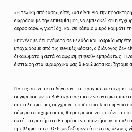
«Η τελική απόφαση», είπε, «θα είναι για την πρόσκτη
εκφράσουμε την επιθυμία μας, να εμπλακεί και η εγχώ
αεροσκαφών, γιατί όχι και σε κάποιο μικρό κομμάτι τ
Επανέλαβε ότι ανάμεσα σε Ελλάδα και Τουρκία «πρέπει 
υποχωρούμε από τις εθνικές θέσεις, ο διάλογος δεν ε
δικαιώματα ή αυτά να αμφισβητηθούν εμπράκτως. Γίνε
έκπτωση στα κυριαρχικά μας δικαιώματα και ζητάμε α
Για τις αιτίες που οδήγησαν στο τραγικό δυστύχημα τ
σύγκρουση με το βαθύ κράτος ώστε να αντιμετωπιστούν
αποτελεσματικό, σύγχρονο, αποδοτικό, λειτουργικό δε
σήμερα στοίχημα ποιος θα μπορούσε να το κάνει, ποια 
αυτά τα ερωτήματα θα πρέπει να απαντήσουν οι πολίτες
προβλήματα του ΟΣΕ, με δεδομένο ότι στους άλλους γ