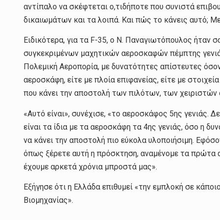
αντίπαλο να σκέφτεται ο,τιδήποτε που συνιστά επιβο
δικαιωμάτων και τα λοιπά. Και πώς το κάνεις αυτό; Μ
Ειδικότερα, για τα F-35, ο Ν. Παναγιωτόπουλος ήταν
συγκεκριμένων μαχητικών αεροσκαφών πέμπτης γενιάς 
Πολεμική Αεροπορία, με δυνατότητες απίστευτες όσον
αεροσκάφη, είτε με πλοία επιφανείας, είτε με στοιχε
που κάνει την αποστολή των πιλότων, των χειριστώ
«Αυτό είναι», συνέχισε, «το αεροσκάφος 5ης γενιάς. Δ
είναι τα ίδια με τα αεροσκάφη τα 4ης γενιάς, όσο η δ
να κάνει την αποστολή πιο εύκολα υλοποιήσιμη. Εφόσον 
όπως ξέρετε αυτή η πρόσκτηση, αναμένομε τα πρώτα 
έχουμε αρκετά χρόνια μπροστά μας».
Εξήγησε ότι η Ελλάδα επιθυμεί «την εμπλοκή σε κάπο
Βιομηχανίας».