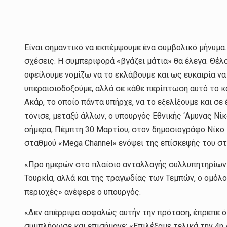
Είναι σημαντικό να εκπέμψουμε ένα συμβολικό μήνυμα.
σχέσεις. Η συμπεριφορά «βγάζει μάτια» θα έλεγα. Θέλ
οφείλουμε νομίζω να το εκλάβουμε και ως ευκαιρία ν
υπεραισιοδοξούμε, αλλά σε κάθε περίπτωση αυτό το κα
Ακάρ, το οποίο πάντα υπήρχε, να το εξελίξουμε και σ
τόνισε, μεταξύ άλλων, ο υπουργός Εθνικής ‘Αμυνας Ν
σήμερα, Πέμπτη 30 Μαρτίου, στον δημοσιογράφο Νίκο
σταθμού «Mega Channel» ενόψει της επίσκεψής του στη
«Προ ημερών στο πλαίσιο ανταλλαγής συλλυπητηρίων
Τουρκία, αλλά και της τραγωδίας των Τεμπών, ο ομόλ
περιοχές» ανέφερε ο υπουργός.
«Δεν απέρριψα ασφαλώς αυτήν την πρόταση, έπρεπε ό
συμπλήρωσε και επισήμανε: «Επιλέξαμε τελικά την 4η 