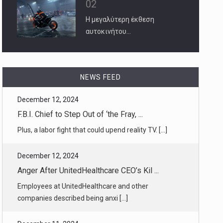
02
Η μεγαλύτερη έκθεση
αυτοκινήτου…
NEWS FEED
December 12, 2024
Anger After UnitedHealthcare CEO’s Kil ...
Employees at UnitedHealthcare and other
companies described being anxi [...]
December 11, 2024
What Is Extradition? What to Know as L ...
Under the Constitution, states are obliged to hand
over other states’ [...]