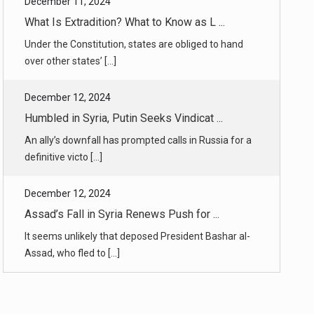
December 12, 2024
Humbled in Syria, Putin Seeks Vindicat ...
An ally’s downfall has prompted calls in Russia for a
definitive victo [...]
December 12, 2024
Assad’s Fall in Syria Renews Push for ...
It seems unlikely that deposed President Bashar al-
Assad, who fled to [...]
December 12, 2024
In Aleppo, Jubilant Syrians Return to ...
Though excitement and frenzy were on full display in
some parts of Ale [...]
December 12, 2024