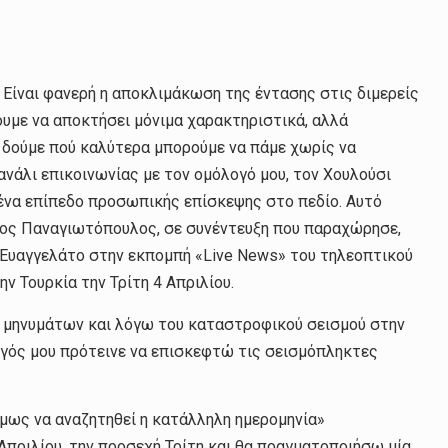
 Είναι φανερή η αποκλιμάκωση της έντασης στις διμερείς
ουμε να αποκτήσει μόνιμα χαρακτηριστικά, αλλά
α δούμε πού καλύτερα μπορούμε να πάμε χωρίς να
νάλι επικοινωνίας με τον ομόλογό μου, τον Χουλούσι
ε ένα επίπεδο προσωπικής επίσκεψης στο πεδίο. Αυτό
ίκος Παναγιωτόπουλος, σε συνέντευξη που παραχώρησε,
 Ευαγγελάτο στην εκπομπή «Live News» του τηλεοπτικού
ν Τουρκία την Τρίτη 4 Απριλίου.
 μηνυμάτων και λόγω του καταστροφικού σεισμού στην
ογός μου πρότεινε να επισκεφτώ τις σεισμόπληκτες
μως να αναζητηθεί η κατάλληλη ημερομηνία»
Απριλίου, την προσεχή Τρίτη και θα πραγματοποιήσω μία