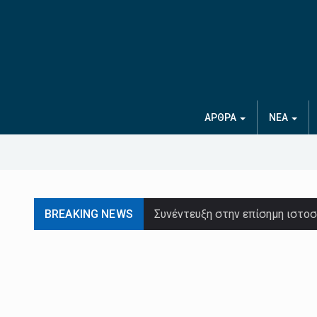
ΑΡΘΡΑ
ΝΕΑ
BREAKING NEWS
Συνέντευξη στην επίσημη ιστο
Έναν Παναθηναϊκό έτοιμο να πά
Την πεποίθησή του πως η ομάδα
Οι ήπειροι της Γης σχηματίστ