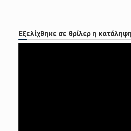
Η στενή και δημιουργική σχέση
Η λευκή φάλαινα που είχε χάσε
Εξελίχθηκε σε θρίλερ η κατάληψ
Μετά τις εκρήξεις που σημειώ
Ο ουκρανικός στρατός ανακοίν
Στους λογαριασμούς των δικαι
Αυτόματα θα γίνει ο υπολογισμ