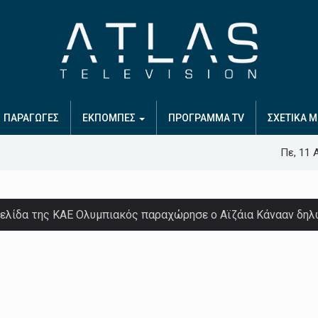
ΠΑΡΑΓΩΓΕΣ
ΕΚΠΟΜΠΕΣ
ΠΡΟΓΡΑΜΜΑ TV
ΣΧΕΤΙΚΑ Μ
Πε, 11 
σελίδα της ΚΑΕ Ολυμπιακός παραχώρησε ο Αϊζάια Κάνααν δη
ρει πολύ μεγαλύτερα ρίσκα στην αυριανή (11/8, 20:30) ρεβάνς
 του μπορεί να ανατρέψει το εις βάρος της σκορ…
ηκαν από τις πτώσεις τεράστιων μετεωριτών κατά τη διάρκε