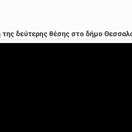
 μεταξύ Ελλάδας και ΗΠΑ, σε όλους τους τομείς, όπως και…
ι τον δρόμο της και η κατάσταση της υγείας της…
η της δεύτερης θέσης στο δήμο Θεσσαλ
θηκαν χθες στην αεροπορική βάση Σάκι στην χερσόνησο της Κ
ωσε σήμερα ότι βομβάρδισε μια γέφυρα στην περιοχή της Χε
ούχων βρίσκονται από το μεσημέρι της Τετάρτης 10 Αυγούσ
ός του ποσού επιστροφής στο αγροτικό πετρέλαιο, με τους 