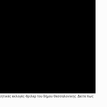
ικητικές εκλογές-θρίλερ του δήμου Θεσσαλονίκης. Δείτε πως