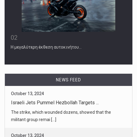
02
Η μεγαλύτερη έκθεση αυτοκινήτου…
October 13, 2024
Israeli Jets Pummel Hezbollah Targets ...
The strike, which wounded dozens, showed that the
militant group remai [...]
NEWS FEED
October 13, 2024
Just Over the Border from Israel, a He ...
Israel’s military showed journalists parts of what it said was
Hezboll [...]
October 13, 2024