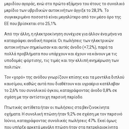
μεριδίου αγοράς, ενώ στο πρώτο εξάμηνο του έτους το συνολικό
μερίδιο των υβριδικών αυτοκινήτων άγγιξε το 28,3%. Το
συγκεκριμένο ποσοστό είναι μεγαλύτερο από τον μέσο όρο της
ΕΕ που βρίσκεται στο 25,1%.
Από την άλλη, η ηλεκτροκίνηση συνέχισε για άλλον ένα μήνα να
καταγράφει ανοδική πορεία. Οι πωλήσεις των ηλεκτρικών
αυτοκινήτων σημείωσαν και αυτές άνοδο (+7,2%), παρά τα
πολλά προβλήματα που υπάρχουν και έχουν να κάνουν με τις
υποδομές φόρτισης, τις τιμές και την ελλιπή ενημέρωση των
πολιτών.
Τον «χορό» της ανόδου γνωρίζουν επίσης και τα μοντέλα διπλού
καυσίμου, καθώς αυτά που διαθέτουν και υγραέριο κατέλαβαν
το 2,6% του συνολικού όγκου, καταγράφοντας άνοδο 0,8% σε
σχέση με την αντίστοιχη περσινή περίοδο.
Πτωτικές αντίθετα ήταν οι πωλήσεις στα βενζινοκίνητα
οχήματα. Η συνολική πτώση ήταν 9,2% σε σχέση με τον περσινό
Ιούνιο, καταγράφοντας συνολικές πωλήσεις 47%. Εκεί όμως
που υπήρξε αρκετά μεγάλη πτώση ήταν στα πετρελαιοκίνητα