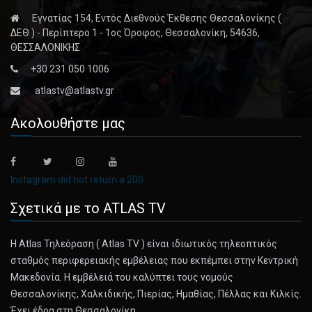
Εγνατίας 154, Εντός Διεθνούς Έκθεσης Θεσσαλονίκης (
ΔΕΘ ) - Περίπτερο 1 - 1ος Όροφος, Θεσσαλονίκη, 54636,
ΘΕΣΣΑΛΟΝΙΚΗΣ
+30 231 050 1006
atlastv@atlastv.gr
Ακολουθήστε μας
Instagram did not return a 200.
Σχετικά με το ATLAS TV
Η Atlas Τηλεόραση ( Atlas TV ) είναι ιδιωτικός τηλεοπτικός
σταθμός περιφερειακής εμβέλειας που εκπέμπει στην Κεντρική
Μακεδονία. Η εμβέλειά του καλύπτει τους νομούς
Θεσσαλονίκης, Χαλκιδικής, Πιερίας, Ημαθίας, Πέλλας και Κιλκίς.
Έχει έδρα στη Θεσσαλονίκη.