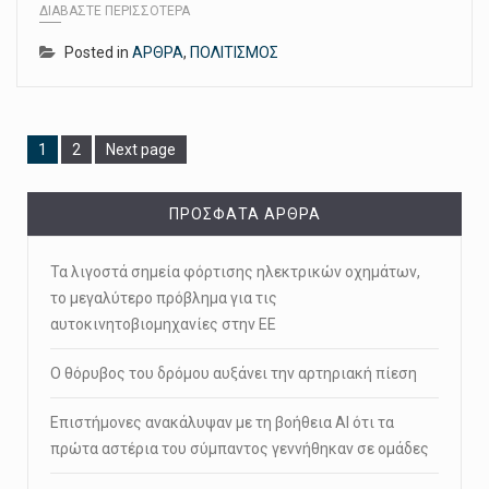
ΔΙΑΒΆΣΤΕ ΠΕΡΙΣΣΌΤΕΡΑ
Posted in
ΑΡΘΡΑ
,
ΠΟΛΙΤΙΣΜΟΣ
Page
Page
1
2
Next page
ΠΡΌΣΦΑΤΑ ΆΡΘΡΑ
Τα λιγοστά σημεία φόρτισης ηλεκτρικών οχημάτων,
το μεγαλύτερο πρόβλημα για τις
αυτοκινητοβιομηχανίες στην ΕΕ
Ο θόρυβος του δρόμου αυξάνει την αρτηριακή πίεση
Επιστήμονες ανακάλυψαν με τη βοήθεια ΑΙ ότι τα
πρώτα αστέρια του σύμπαντος γεννήθηκαν σε ομάδες