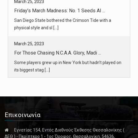
March 25, 2023
Friday’s March Madness: No. 1 Seeds Al ...
San Diego State bothered the Crimson Tide with a
physical style and sl [...]
March 25, 2023
For Those Chasing N.C.A.A. Glory, Madi ...
Some players grew up in New York but hadn’t played on
its biggest stag [...]
March 25, 2023
For 38 Years at UConn, Chris Dailey Ha ...
Assistant coaches usually move on after a few seasons.
Not Dailey, Con [...]
Επικοινωνία
March 24, 2023
Εγνατίας 154, Εντός Διεθνούς Έκθεσης Θεσσαλονίκης (
Former Trump Officials Must Testify in ...
ΔΕΘ ) - Περίπτερο 1 - 1ος Όροφος, Θεσσαλονίκη, 54636,