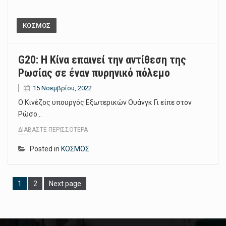
ΚΟΣΜΟΣ
G20: Η Κίνα επαινεί την αντίθεση της
Ρωσίας σε έναν πυρηνικό πόλεμο
15 Νοεμβρίου, 2022
Ο Κινέζος υπουργός Εξωτερικών Ουάνγκ Γι είπε στον
Ρώσο…
ΔΙΑΒΆΣΤΕ ΠΕΡΙΣΣΌΤΕΡΑ
Posted in
ΚΟΣΜΟΣ
Page
Page
1
2
Next page